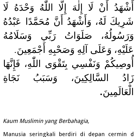
أَشْهَدُ أَنْ لَا إِلٰهَ إِلَّا اللّٰهُ وَحْدَهُ لَا
شَرِيكَ لَهُ، وَأَشْهَدُ أَنَّ مُحَمَّدًا عَبْدُهُ
وَرَسُولُهُ، صَلَوَاتُ رَبِّي وَسَلَامُهُ
.
عَلَيْهِ، وَعَلَى آلِهِ وَصَحْبِهِ أَجْمَعِينَ
أُوصِيكُمْ وَنَفْسِي بِتَقْوَى اللّٰهِ، فَإِنَّهَا
زَادُ السَّالِكِينَ، وَسَبَبُ نَجَاةِ
.
الْعَالَمِينَ
Kaum Muslimin yang Berbahagia,
Manusia
seringkali
berdiri
di
depan
cermin
d