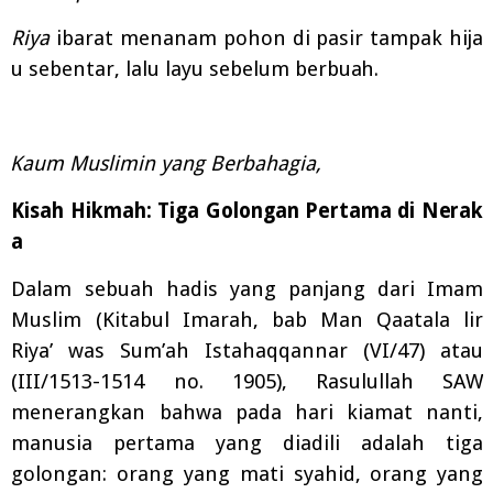
Riya
ibarat
menanam
pohon
di
pasir
tampak
hija
u sebentar,
lalu
layu
sebelum
berbuah.
Kaum Muslimin yang Berbahagia,
Kisah
Hikmah:
Tiga
Golongan
Pertama
di
Nerak
a
Dalam sebuah hadis yang panjang dari Imam
Muslim (Kitabul Imarah, bab Man Qaatala lir
Riya’ was Sum’ah Istahaqqannar (VI/47) atau
(III/1513-1514 no. 1905), Rasulullah SAW
menerangkan bahwa pada hari kiamat nanti,
manusia pertama yang diadili adalah tiga
golongan: orang yang mati syahid, orang yang