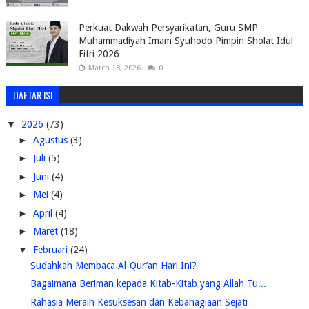
Perkuat Dakwah Persyarikatan, Guru SMP
Muhammadiyah Imam Syuhodo Pimpin Sholat Idul
Fitri 2026
March 18, 2026
0
DAFTAR ISI
▼
2026
(73)
►
Agustus
(3)
►
Juli
(5)
►
Juni
(4)
►
Mei
(4)
►
April
(4)
►
Maret
(18)
▼
Februari
(24)
Sudahkah Membaca Al-Qur’an Hari Ini?
Bagaimana Beriman kepada Kitab-Kitab yang Allah Tu...
Rahasia Meraih Kesuksesan dan Kebahagiaan Sejati