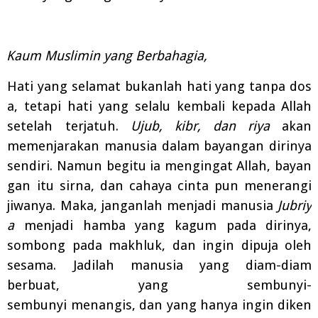
Kaum Muslimin yang Berbahagia,
Hati
yang
selamat
bukanlah
hati
yang
tanpa
dos
a,
tetapi
hati
yang
selalu
kembali
kepada
Allah
setelah terjatuh.
Ujub, kibr, dan riya
akan
memenjarakan manusia dalam bayangan dirinya
sendiri.
Namun
begitu
ia
mengingat
Allah,
bayan
gan
itu
sirna,
dan
cahaya
cinta
pun
menerangi
jiwanya.
Maka,
janganlah
menjadi
manusia
Jubriy
a
menjadi
hamba
yang
kagum
pada
dirinya,
sombong pada makhluk, dan ingin dipuja oleh
sesama. Jadilah manusia yang diam-diam
berbuat,
yang
sembunyi-
sembunyi
menangis,
dan
yang
hanya
ingin
diken