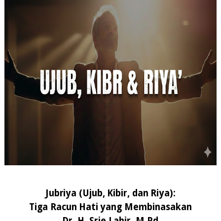
Jubriya
(Ujub,
Kibir,
dan
Riya):
Tiga
Racun
Hati
yang
Membinasakan
Dr. H. Srie Lahir, M.Pd