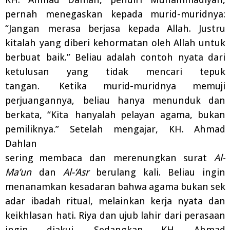
pernah menegaskan kepada murid-muridnya:
“Jangan merasa berjasa kepada
Allah. Justru
kitalah yang diberi kehormatan oleh
Allah untuk
berbuat
baik.” Beliau adalah contoh
nyata dari
ketulusan yang tidak mencari tepuk
tangan.
Ketika murid-muridnya memuji
perjuangannya,
beliau hanya menunduk dan
berkata, “Kita
hanyalah pelayan agama, bukan
pemiliknya.” Setelah mengajar, KH. Ahmad
Dahlan
sering
membaca
dan
merenungkan
surat
Al-
Ma’un
dan
Al-‘Asr
berulang
kali.
Beliau
ingin
menanamkan
kesadaran
bahwa
agama
bukan
sek
adar
ibadah
ritual,
melainkan
kerja
nyata dan
keikhlasan hati. Riya dan ujub lahir dari perasaan
ingin diakui. Sedangkan KH.
Ahmad