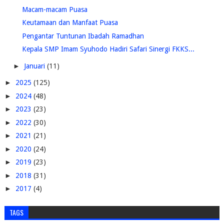
Macam-macam Puasa
Keutamaan dan Manfaat Puasa
Pengantar Tuntunan Ibadah Ramadhan
Kepala SMP Imam Syuhodo Hadiri Safari Sinergi FKKS...
►
Januari
(11)
►
2025
(125)
►
2024
(48)
►
2023
(23)
►
2022
(30)
►
2021
(21)
►
2020
(24)
►
2019
(23)
►
2018
(31)
►
2017
(4)
TAGS