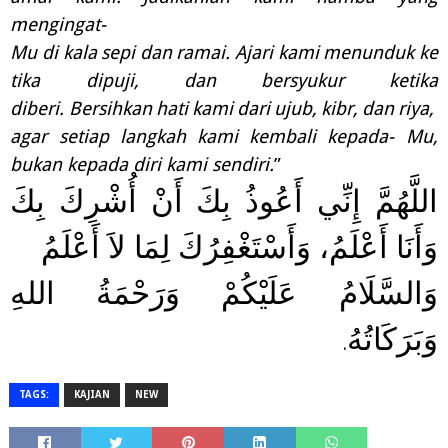
mengingat-
Mu
di
kala
sepi
dan
ramai.
Ajari
kami
menunduk
ke
tika
dipuji,
dan
bersyukur
ketika
diberi.
Bersihkan
hati
kami
dari
ujub,
kibr,
dan
riya,
agar
setiap
langkah
kami
kembali
kepada- Mu,
bukan kepada diri kami sendiri.
”
اللَّهُمَّ إِنِّي أَعُوذُ بِكَ أَنْ أُشْرِكَ بِكَ
وَأَنَا أَعْلَمُ، وَأَسْتَغْفِرُكَ لِمَا لاَ أَعْلَمُ
وَالسَّلَامُ عَلَيْكُمْ وَرَحْمَةُ اللهِ
وَبَرَكَاتُهُ
.
TAGS:
KAJIAN
NEW