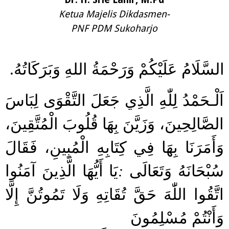
Ketua Majelis Dikdasmen-
PNF PDM Sukoharjo
.
السَّلَامُ عَلَيْكُمْ وَرَحْمَةُ اللهِ وَبَرَكَاتُهُ
اَلْـحَمْدُ لِلّٰهِ الَّذِي جَعَلَ التَّقْوَى لِبَاسَ
الصَّالِحِينَ، وَزَيَّنَ بِهَا قُلُوبَ الْمُتَّقِينَ،
وَأَمَرَنَا بِهَا فِي كِتَابِهِ الْمُبِينِ، فَقَالَ
يَا أَيُّهَا الَّذِينَ آمَنُوا
:
سُبْحَانَهُ وَتَعَالَى
اتَّقُوا اللّٰهَ حَقَّ تُقَاتِهِ وَلَا تَمُوتُنَّ إِلَّا
وَأَنْتُمْ مُسْلِمُونَ