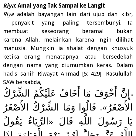
Riya
:
Amal
yang
Tak
Sampai
ke
Langit
Riya
adalah
bayangan
lain
dari
ujub
dan
kibr,
penyakit
yang
paling
tersembunyi. Ia
membuat seseorang beramal bukan
karena
Allah, melainkan karena ingin dilihat
manusia. Mungkin ia shalat dengan khusyuk
ketika orang menatapnya, atau bersedekah
dengan nama yang diumumkan keras.
Dalam
hadis sahih Riwayat Ahmad [5: 429], Rasulullah
SAW bersabda,
إِنَّ أَخْوَفَ مَا أَخَافُ عَلَيْكُمُ الشِّرْكُ
«
الأَصْغَرُ». قَالُوا وَمَا الشِّرْكُ الأَصْغَرُ
يَا رَسُولَ اللَّهِ قَالَ «الرِّيَاءُ يَقُولُ
اللَّهُ عَزَّ وَجَلَّ لَهُمْ يَوْمَ الْقِيَامَةِ إِذَا