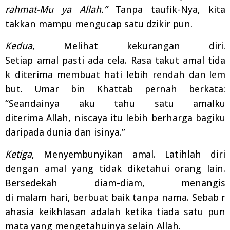
rahmat-Mu ya Allah.”
Tanpa taufik-Nya, kita
takkan mampu mengucap satu dzikir pun.
Kedua
,
Melihat
kekurangan
diri
.
Setiap
amal
pasti
ada
cela.
Rasa
takut
amal
tida
k
diterima
membuat
hati
lebih
rendah
dan
lem
but.
Umar bin Khattab pernah berkata:
“Seandainya aku tahu satu amalku
diterima
Allah, niscaya itu lebih berharga bagiku
daripada dunia dan isinya.”
Ketiga
,
Menyembunyikan
amal
.
Latihlah diri
dengan amal yang tidak diketahui orang lain.
Bersedekah diam-diam, menangis
di
malam
hari,
berbuat
baik
tanpa
nama.
Sebab
r
ahasia
keikhlasan
adalah
ketika
tiada
satu
pun
mata yang mengetahuinya selain Allah.