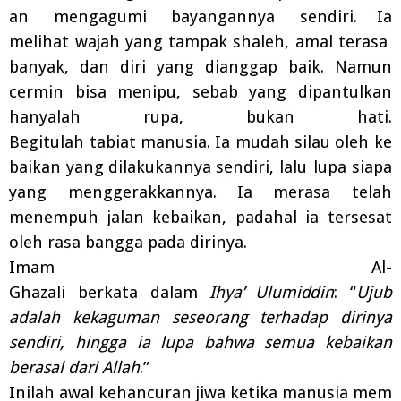
an
mengagumi
bayangannya
sendiri. Ia
melihat
wajah
yang
tampak
shaleh,
amal
terasa
banyak,
dan
diri
yang
dianggap baik. Namun
cermin bisa menipu, sebab yang dipantulkan
hanyalah rupa, bukan hati.
Begitulah
tabiat
manusia.
Ia
mudah
silau
oleh
ke
baikan
yang
dilakukannya
sendiri, lalu lupa siapa
yang menggerakkannya. Ia merasa telah
menempuh jalan kebaikan, padahal ia tersesat
oleh rasa bangga pada dirinya.
Imam
Al-
Ghazali
berkata
dalam
Ihya’
Ulumiddin
:
“
Ujub
adalah kekaguman seseorang terhadap dirinya
sendiri, hingga ia lupa bahwa semua kebaikan
berasal dari Allah
.”
Inilah
awal
kehancuran
jiwa
ketika
manusia
mem