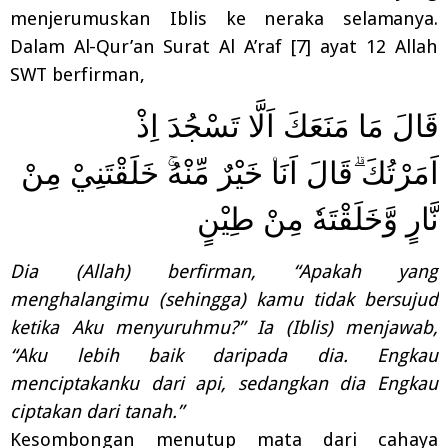
menjerumuskan
Iblis
ke
neraka
selamanya.
Dalam Al-Qur’an Surat
Al A’raf [7] ayat 12 Allah
SWT berfirman,
قَالَ مَا مَنَعَكَ اَلَّا تَسْجُدَ اِذْ
اَمَرْتُكَ
قَالَ اَنَا
خَيْرٌ مِّنْهُ
خَلَقْتَنِيْ مِنْ
نَّارٍ وَّخَلَقْتَهٗ مِنْ طِيْنٍ
Dia (Allah) berfirman, “Apakah yang
menghalangimu (sehingga) kamu tidak bersujud
ketika Aku menyuruhmu?” Ia (Iblis) menjawab,
“Aku lebih baik daripada dia. Engkau
menciptakanku dari api, sedangkan dia Engkau
ciptakan dari tanah.”
Kesombongan menutup mata dari cahaya