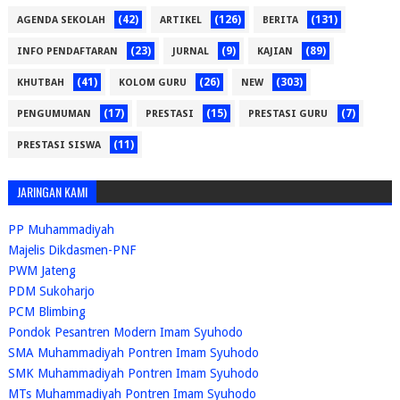
(42)
(126)
(131)
AGENDA SEKOLAH
ARTIKEL
BERITA
(23)
(9)
(89)
INFO PENDAFTARAN
JURNAL
KAJIAN
(41)
(26)
(303)
KHUTBAH
KOLOM GURU
NEW
(17)
(15)
(7)
PENGUMUMAN
PRESTASI
PRESTASI GURU
(11)
PRESTASI SISWA
JARINGAN KAMI
PP Muhammadiyah
Majelis Dikdasmen-PNF
PWM Jateng
PDM Sukoharjo
PCM Blimbing
Pondok Pesantren Modern Imam Syuhodo
SMA Muhammadiyah Pontren Imam Syuhodo
SMK Muhammadiyah Pontren Imam Syuhodo
MTs Muhammadiyah Pontren Imam Syuhodo