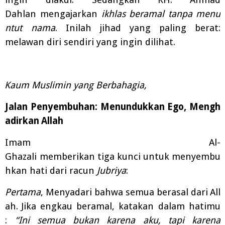
Dahlan
mengajarkan
ikhlas
beramal
tanpa
menu
ntut
nama
.
Inilah
jihad
yang
paling
berat:
melawan diri sendiri yang ingin dilihat.
Kaum Muslimin yang Berbahagia,
Jalan
Penyembuhan:
Menundukkan
Ego,
Mengh
adirkan
Allah
Imam
Al-
Ghazali
memberikan
tiga
kunci
untuk
menyembu
hkan
hati
dari
racun
Jubriya
:
Pertama
,
Menyadari
bahwa
semua
berasal
dari
All
ah.
Jika
engkau
beramal,
katakan
dalam
hatimu
:
“Ini
semua
bukan
karena
aku,
tapi
karena