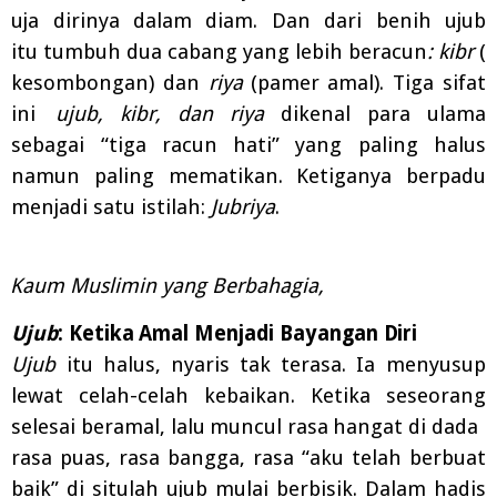
uja
dirinya
dalam
diam. Dan
dari
benih
ujub
itu
tumbuh
dua
cabang
yang
lebih
beracun
:
kibr
(
kesombongan)
dan
riya
(pamer
amal).
Tiga sifat
ini
ujub, kibr, dan riya
dikenal para ulama
sebagai “tiga racun hati” yang paling halus
namun paling mematikan. Ketiganya berpadu
menjadi satu istilah:
Jubriya
.
Kaum Muslimin yang Berbahagia,
Ujub
:
Ketika
Amal
Menjadi
Bayangan
Diri
Ujub
itu halus, nyaris tak terasa. Ia menyusup
lewat celah-celah kebaikan. Ketika seseorang
selesai
beramal,
lalu
muncul
rasa
hangat
di
dada
rasa
puas,
rasa
bangga,
rasa
“aku
telah
berbuat
baik” di situlah ujub mulai berbisik.
Dalam hadis