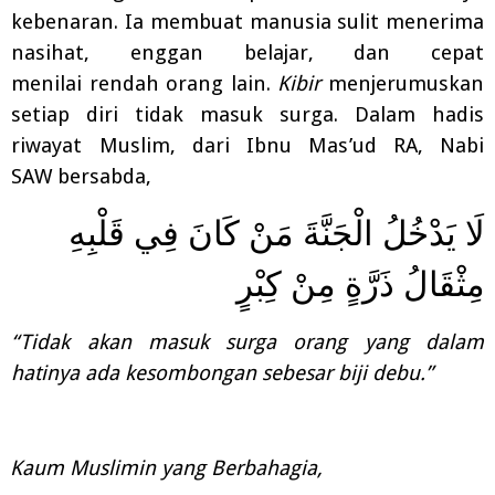
kebenaran. Ia membuat manusia sulit menerima
nasihat,
enggan
belajar,
dan
cepat
menilai
rendah orang
lain.
Kibir
menjerumuskan
setiap
diri tidak masuk surga. Dalam hadis
riwayat Muslim, dari I
bnu Mas’ud RA, Nabi
SAW bersabda,
لَا يَدْخُلُ الْجَنَّةَ مَنْ كَانَ فِي قَلْبِهِ
مِثْقَالُ ذَرَّةٍ مِنْ كِبْرٍ
“Tidak akan masuk surga orang yang dalam
hatinya ada kesombongan sebesar biji debu.”
Kaum Muslimin yang Berbahagia,