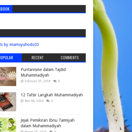
EBOOK
ts by imamsyuhodoID
POPULAR
RECENT
COMMENTS
Puritanisme dalam Tajdid
Muhammadiyah
Februari 01, 2018
0
12 Tafsir Langkah Muhammadiyah
Mei 06, 2020
0
Jejak Pemikiran Ibnu Taimiyah
dalam Muhammadiyah
Maret 03, 2025
0