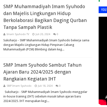
SMP Muhammadiyah Imam Syuhodo
YOU
dan Majelis Lingkungan Hidup
Berkolaborasi Bagikan Daging Qurban
Tanpa Sampah Plastik
Imam Syuhodo TV
Juli 20, 2024
0
Sukoharjo - SMP Muhammadiyah Imam Syuhodo bekerja sama
dengan Majelis Lingkungan Hidup Pimpinan Cabang
Muhammadiyah (PCM) Blimbing dalam keg...
SMP Imam Syuhodo Sambut Tahun
Ajaran Baru 2024/2025 dengan
Rangkaian Kegiatan IHT
SMP Imam Syuhodo
Juli 18, 2024
0
Sukoharjo - SMP Muhammadiyah Imam Syuhodo menggelar
in-house training (IHT) sebelum masuk tahun ajaran baru
2024/2025. IHT merupakan kegi...