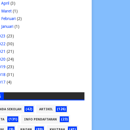
►
April
(3)
►
Maret
(1)
►
Februari
(2)
►
Januari
(1)
023
(23)
022
(30)
021
(21)
020
(24)
019
(23)
018
(31)
017
(4)
S
(42)
(126)
NDA SEKOLAH
ARTIKEL
(131)
(23)
ITA
INFO PENDAFTARAN
(9)
(89)
(41)
NAL
KAJIAN
KHUTBAH