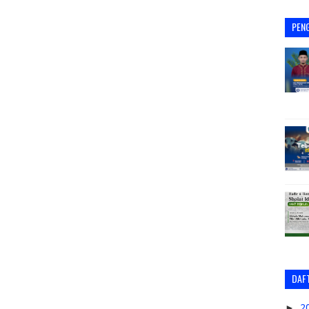
PEN
DAFT
►
2