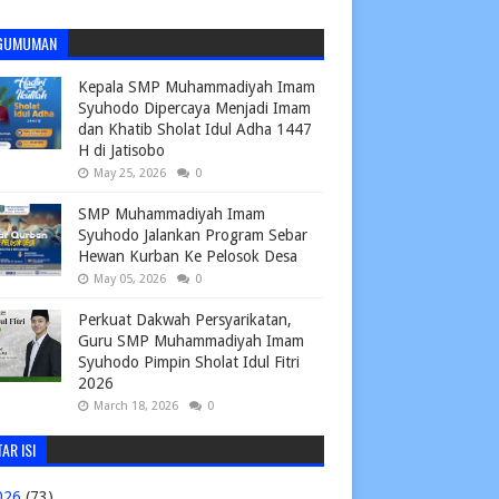
GUMUMAN
Kepala SMP Muhammadiyah Imam
Syuhodo Dipercaya Menjadi Imam
dan Khatib Sholat Idul Adha 1447
H di Jatisobo
May 25, 2026
0
SMP Muhammadiyah Imam
Syuhodo Jalankan Program Sebar
Hewan Kurban Ke Pelosok Desa
May 05, 2026
0
Perkuat Dakwah Persyarikatan,
Guru SMP Muhammadiyah Imam
Syuhodo Pimpin Sholat Idul Fitri
2026
March 18, 2026
0
AR ISI
026
(73)