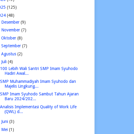
025
(125)
024
(48)
►
Desember
(9)
►
November
(7)
►
Oktober
(8)
►
September
(7)
►
Agustus
(2)
▼
Juli
(4)
100 Lebih Wali Santri SMP Imam Syuhodo
Hadiri Awal...
SMP Muhammadiyah Imam Syuhodo dan
Majelis Lingkung...
SMP Imam Syuhodo Sambut Tahun Ajaran
Baru 2024/202...
Analisis Implementasi Quality of Work Life
(QWL) d...
►
Juni
(3)
►
Mei
(1)