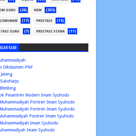
(26)
(303)
OM GURU
NEW
(17)
(15)
GUMUMAN
PRESTASI
(7)
(11)
STASI GURU
PRESTASI SISWA
NGAN KAMI
uhammadiyah
is Dikdasmen-PNF
Jateng
Sukoharjo
Blimbing
ok Pesantren Modern Imam Syuhodo
Muhammadiyah Pontren Imam Syuhodo
Muhammadiyah Pontren Imam Syuhodo
Muhammadiyah Pontren Imam Syuhodo
Muhammadiyah Imam Syuhodo
uhammadiyah Imam Syuhodo