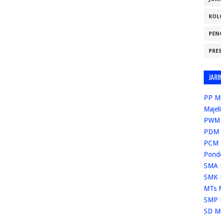
KOL
PEN
PRE
JARI
PP M
Majel
PWM 
PDM 
PCM 
Pond
SMA 
SMK 
MTs 
SMP 
SD M