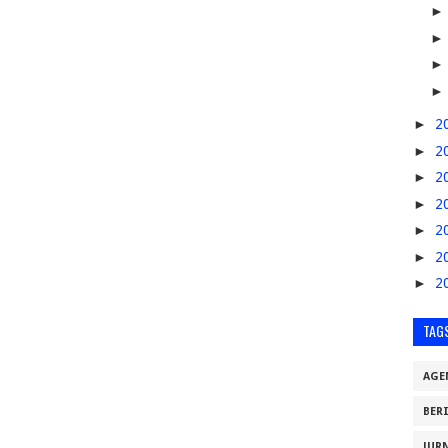
►
2
►
2
►
2
►
2
►
2
►
2
►
2
TAG
AGE
BER
JUR