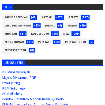
TAGS
(41)
(126)
(127)
AGENDA SEKOLAH
ARTIKEL
BERITA
(23)
(9)
(89)
INFO PENDAFTARAN
JURNAL
KAJIAN
(41)
(26)
(299)
KHUTBAH
KOLOM GURU
NEW
(17)
(12)
(7)
PENGUMUMAN
PRESTASI
PRESTASI GURU
(8)
PRESTASI SISWA
JARINGAN KAMI
PP Muhammadiyah
Majelis Dikdasmen-PNF
PWM Jateng
PDM Sukoharjo
PCM Blimbing
Pondok Pesantren Modern Imam Syuhodo
SMA Muhammadiyah Pontren Imam Syuhodo