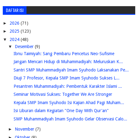
DAFTAR ISI
►
2026
(71)
►
2025
(123)
▼
2024
(48)
▼
Desember
(9)
Ibnu Taimiyah: Sang Pembaru Pencetus Neo-Sufisme
Jangan Mencari Hidup di Muhammadiyah: Meluruskan K...
Santri SMP Muhammadiyah Imam Syuhodo Laksanakan Pe...
Diuji 7 Profesor, Kepala SMP Imam Syuhodo Sukses L...
Pesantren Muhammadiyah: Pembentuk Karakter Islami ...
Seminar Motivasi Sukses: Together We Are Stronger
Kepala SMP Imam Syuhodo Isi Kajian Ahad Pagi Muham...
Isi Liburan dalam Kegiatan "One Day With Qur'an"
SMP Muhammadiyah Imam Syuhodo Gelar Observasi Calo...
►
November
(7)
►
Oktober
(8)