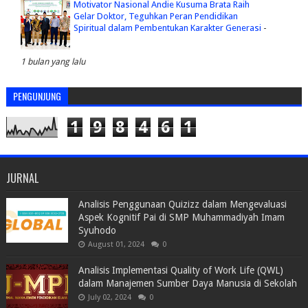
Motivator Nasional Andie Kusuma Brata Raih
Gelar Doktor, Teguhkan Peran Pendidikan
Spiritual dalam Pembentukan Karakter Generasi
-
1 bulan yang lalu
PENGUNJUNG
1
9
8
4
6
1
JURNAL
Analisis Penggunaan Quizizz dalam Mengevaluasi
Aspek Kognitif Pai di SMP Muhammadiyah Imam
Syuhodo
August 01, 2024
0
Analisis Implementasi Quality of Work Life (QWL)
dalam Manajemen Sumber Daya Manusia di Sekolah
July 02, 2024
0