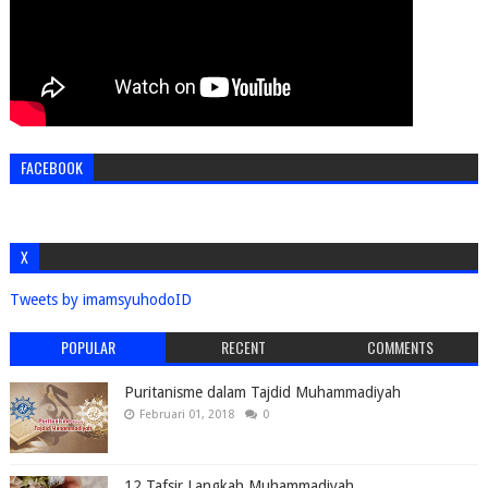
FACEBOOK
X
Tweets by imamsyuhodoID
POPULAR
RECENT
COMMENTS
Puritanisme dalam Tajdid Muhammadiyah
Februari 01, 2018
0
12 Tafsir Langkah Muhammadiyah