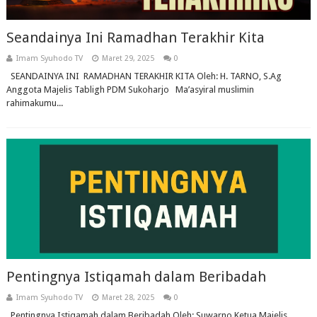
Seandainya Ini Ramadhan Terakhir Kita
Imam Syuhodo TV
Maret 29, 2025
0
SEANDAINYA INI RAMADHAN TERAKHIR KITA Oleh: H. TARNO, S.Ag
Anggota Majelis Tabligh PDM Sukoharjo Ma’asyiral muslimin
rahimakumu...
Pentingnya Istiqamah dalam Beribadah
Imam Syuhodo TV
Maret 28, 2025
0
Pentingnya Istiqamah dalam Beribadah Oleh: Suwarno Ketua Majelis