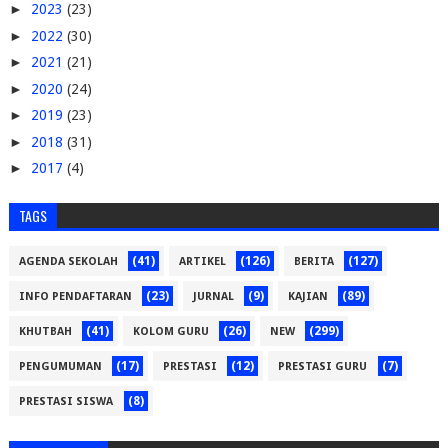
►
2023
(23)
►
2022
(30)
►
2021
(21)
►
2020
(24)
►
2019
(23)
►
2018
(31)
►
2017
(4)
TAGS
(41)
(126)
(127)
AGENDA SEKOLAH
ARTIKEL
BERITA
(23)
(9)
(89)
INFO PENDAFTARAN
JURNAL
KAJIAN
(41)
(26)
(299)
KHUTBAH
KOLOM GURU
NEW
(17)
(12)
(7)
PENGUMUMAN
PRESTASI
PRESTASI GURU
(8)
PRESTASI SISWA