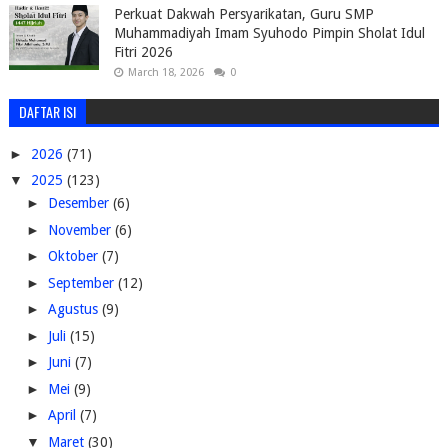
Perkuat Dakwah Persyarikatan, Guru SMP
Muhammadiyah Imam Syuhodo Pimpin Sholat Idul
Fitri 2026
March 18, 2026
0
DAFTAR ISI
►
2026
(71)
▼
2025
(123)
►
Desember
(6)
►
November
(6)
►
Oktober
(7)
►
September
(12)
►
Agustus
(9)
►
Juli
(15)
►
Juni
(7)
►
Mei
(9)
►
April
(7)
▼
Maret
(30)