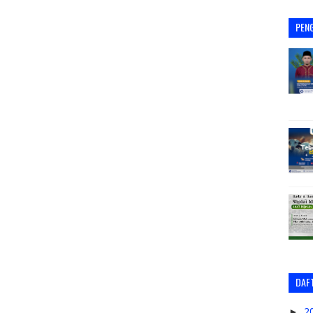
PEN
DAFT
►
2