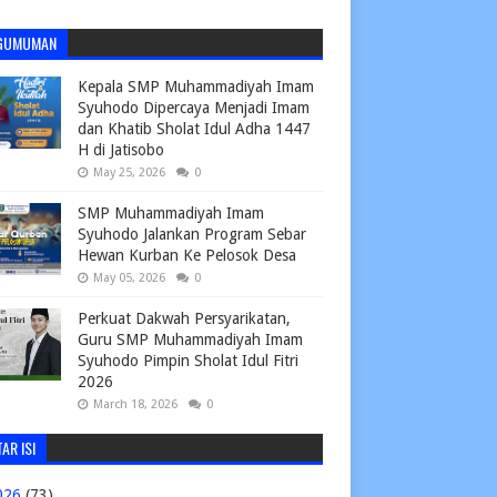
GUMUMAN
Kepala SMP Muhammadiyah Imam
Syuhodo Dipercaya Menjadi Imam
dan Khatib Sholat Idul Adha 1447
H di Jatisobo
May 25, 2026
0
SMP Muhammadiyah Imam
Syuhodo Jalankan Program Sebar
Hewan Kurban Ke Pelosok Desa
May 05, 2026
0
Perkuat Dakwah Persyarikatan,
Guru SMP Muhammadiyah Imam
Syuhodo Pimpin Sholat Idul Fitri
2026
March 18, 2026
0
AR ISI
026
(73)