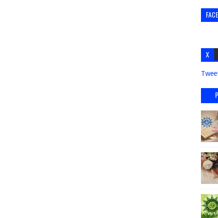
FAC
X
Twee