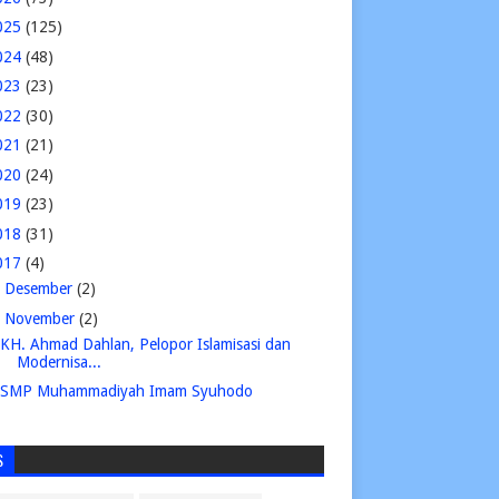
025
(125)
024
(48)
023
(23)
022
(30)
021
(21)
020
(24)
019
(23)
018
(31)
017
(4)
►
Desember
(2)
▼
November
(2)
KH. Ahmad Dahlan, Pelopor Islamisasi dan
Modernisa...
SMP Muhammadiyah Imam Syuhodo
S