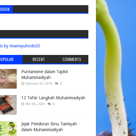
EBOOK
ts by imamsyuhodoID
POPULAR
RECENT
COMMENTS
Puritanisme dalam Tajdid
Muhammadiyah
Februari 01, 2018
0
12 Tafsir Langkah Muhammadiyah
Mei 06, 2020
0
Jejak Pemikiran Ibnu Taimiyah
dalam Muhammadiyah