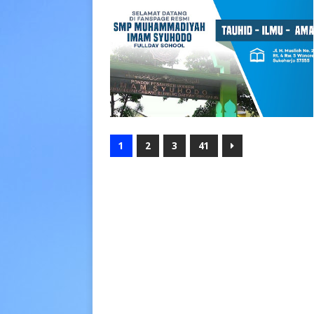
1
2
3
41