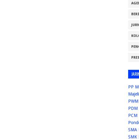
AGE
BER
JUR
KOL
PEN
PRE
JARI
PP M
Majel
PWM 
PDM 
PCM 
Pond
SMA 
SMK 