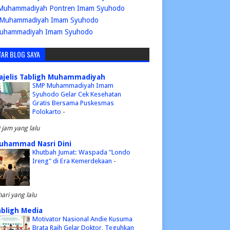
Muhammadiyah Pontren Imam Syuhodo
Muhammadiyah Imam Syuhodo
uhammadiyah Imam Syuhodo
TAR BLOG SAYA
ajelis Tabligh Muhammadiyah
SMP Muhammadiyah Imam
Syuhodo Gelar Cek Kesehatan
Gratis Bersama Puskesmas
Polokarto
-
 jam yang lalu
uhammad Nasri Dini
Khutbah Jumat: Waspada "Londo
Ireng" di Era Kemerdekaan
-
hari yang lalu
abligh Media
Motivator Nasional Andie Kusuma
Brata Raih Gelar Doktor, Teguhkan