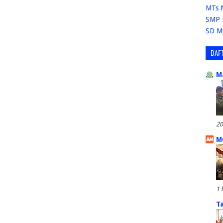
MTs 
SMP 
SD M
DAF
M
20
M
1 
T