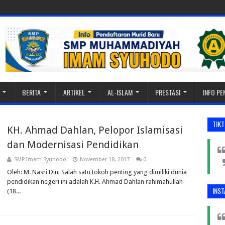
BERITA
ARTIKEL
AL-ISLAM
PRESTASI
INFO P
TIK
KH. Ahmad Dahlan, Pelopor Islamisasi
dan Modernisasi Pendidikan
SMP Imam Syuhodo
November 18, 2017
0
Oleh: M. Nasri Dini Salah satu tokoh penting yang dimiliki dunia
pendidikan negeri ini adalah K.H. Ahmad Dahlan rahimahullah
INS
(18...