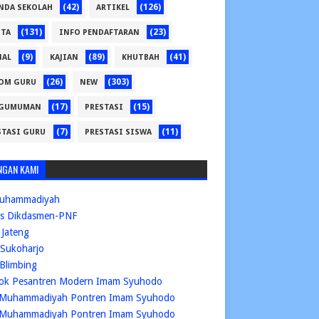
(42)
(126)
NDA SEKOLAH
ARTIKEL
(131)
(23)
ITA
INFO PENDAFTARAN
(9)
(89)
(41)
NAL
KAJIAN
KHUTBAH
(26)
(303)
OM GURU
NEW
(17)
(15)
GUMUMAN
PRESTASI
(7)
(11)
STASI GURU
PRESTASI SISWA
NGAN KAMI
uhammadiyah
is Dikdasmen-PNF
Jateng
Sukoharjo
Blimbing
ok Pesantren Modern Imam Syuhodo
Muhammadiyah Pontren Imam Syuhodo
Muhammadiyah Pontren Imam Syuhodo