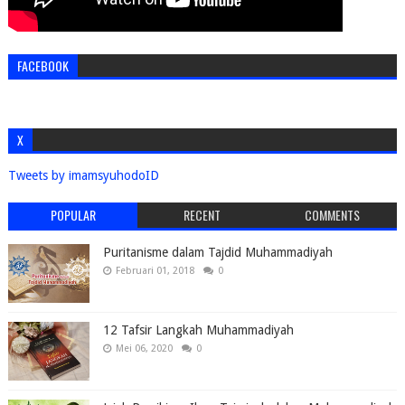
FACEBOOK
X
Tweets by imamsyuhodoID
POPULAR
RECENT
COMMENTS
Puritanisme dalam Tajdid Muhammadiyah
Februari 01, 2018
0
12 Tafsir Langkah Muhammadiyah
Mei 06, 2020
0