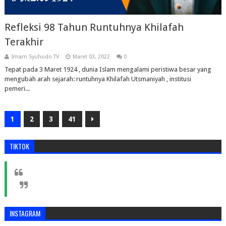
Refleksi 98 Tahun Runtuhnya Khilafah
Terakhir
Imam Syuhodo TV
Maret 03, 2022
0
Tepat pada 3 Maret 1924 , dunia Islam mengalami peristiwa besar yang
mengubah arah sejarah: runtuhnya Khilafah Utsmaniyah , institusi
pemeri...
1
2
3
41
TIKTOK
INSTAGRAM