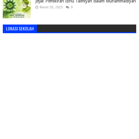
Jejak Pemikiran Ibnu Taimiyah dalam Muhammadiyah
Maret 03, 2025
0
LOKASI SEKOLAH