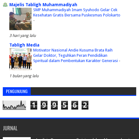
Majelis Tabligh Muhammadiyah
SMP Muhammadiyah Imam Syuhodo Gelar Cek
Kesehatan Gratis Bersama Puskesmas Polokarto
-
3 hari yang lalu
Tabligh Media
Motivator Nasional Andie Kusuma Brata Raih
Gelar Doktor, Teguhkan Peran Pendidikan
Spiritual dalam Pembentukan Karakter Generasi
-
1 bulan yang lalu
PENGUNJUNG
1
9
9
5
6
2
JURNAL