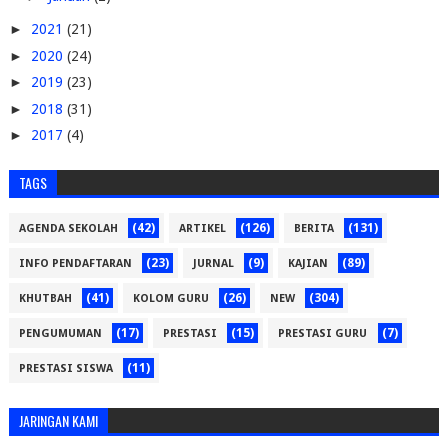
►
2021
(21)
►
2020
(24)
►
2019
(23)
►
2018
(31)
►
2017
(4)
TAGS
(42)
(126)
(131)
AGENDA SEKOLAH
ARTIKEL
BERITA
(23)
(9)
(89)
INFO PENDAFTARAN
JURNAL
KAJIAN
(41)
(26)
(304)
KHUTBAH
KOLOM GURU
NEW
(17)
(15)
(7)
PENGUMUMAN
PRESTASI
PRESTASI GURU
(11)
PRESTASI SISWA
JARINGAN KAMI