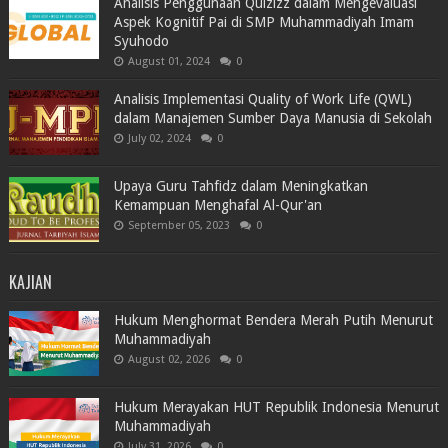
Analisis Penggunaan Quizizz dalam Mengevaluasi
Aspek Kognitif Pai di SMP Muhammadiyah Imam
Syuhodo
August 01, 2024
0
Analisis Implementasi Quality of Work Life (QWL)
dalam Manajemen Sumber Daya Manusia di Sekolah
July 02, 2024
0
Upaya Guru Tahfidz dalam Meningkatkan
Kemampuan Menghafal Al-Qur'an
September 05, 2023
0
KAJIAN
Hukum Menghormat Bendera Merah Putih Menurut
Muhammadiyah
August 02, 2026
0
Hukum Merayakan HUT Republik Indonesia Menurut
Muhammadiyah
July 31, 2026
0