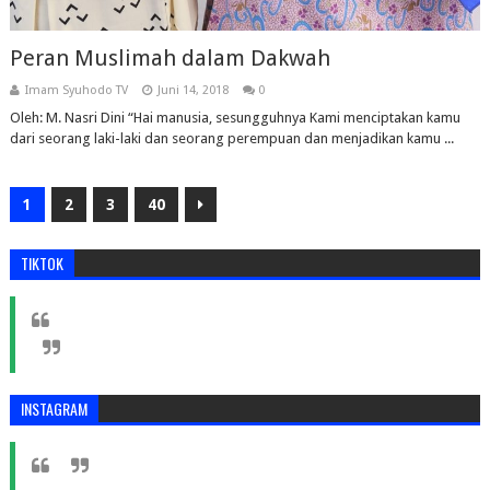
Peran Muslimah dalam Dakwah
Imam Syuhodo TV
Juni 14, 2018
0
Oleh: M. Nasri Dini “Hai manusia, sesungguhnya Kami menciptakan kamu
dari seorang laki-laki dan seorang perempuan dan menjadikan kamu ...
1
2
3
40
TIKTOK
INSTAGRAM