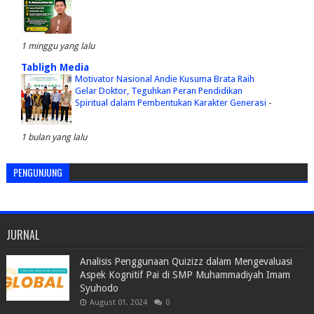
1 minggu yang lalu
Tabligh Media
Motivator Nasional Andie Kusuma Brata Raih
Gelar Doktor, Teguhkan Peran Pendidikan
Spiritual dalam Pembentukan Karakter Generasi
-
1 bulan yang lalu
PENGUNJUNG
JURNAL
Analisis Penggunaan Quizizz dalam Mengevaluasi
Aspek Kognitif Pai di SMP Muhammadiyah Imam
Syuhodo
August 01, 2024
0