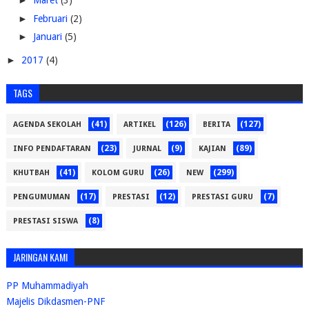
►
Maret
(3)
►
Februari
(2)
►
Januari
(5)
►
2017
(4)
TAGS
(41)
(126)
(127)
AGENDA SEKOLAH
ARTIKEL
BERITA
(23)
(9)
(89)
INFO PENDAFTARAN
JURNAL
KAJIAN
(41)
(26)
(299)
KHUTBAH
KOLOM GURU
NEW
(17)
(12)
(7)
PENGUMUMAN
PRESTASI
PRESTASI GURU
(8)
PRESTASI SISWA
JARINGAN KAMI
PP Muhammadiyah
Majelis Dikdasmen-PNF