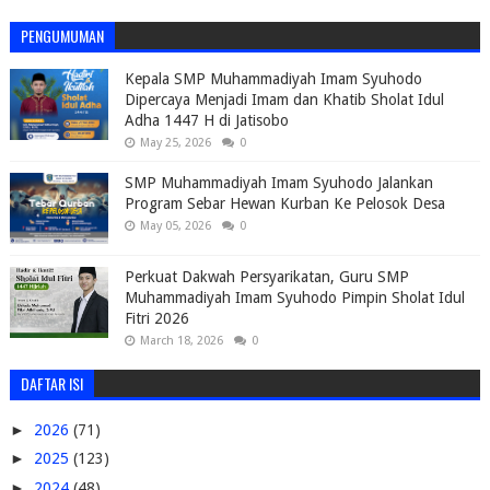
PENGUMUMAN
Kepala SMP Muhammadiyah Imam Syuhodo
Dipercaya Menjadi Imam dan Khatib Sholat Idul
Adha 1447 H di Jatisobo
May 25, 2026
0
SMP Muhammadiyah Imam Syuhodo Jalankan
Program Sebar Hewan Kurban Ke Pelosok Desa
May 05, 2026
0
Perkuat Dakwah Persyarikatan, Guru SMP
Muhammadiyah Imam Syuhodo Pimpin Sholat Idul
Fitri 2026
March 18, 2026
0
DAFTAR ISI
►
2026
(71)
►
2025
(123)
►
2024
(48)