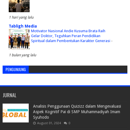
1 hari yang lalu
Tabligh Media
Motivator Nasional Andie Kusuma Brata Raih
Gelar Doktor, Teguhkan Peran Pendidikan
Spiritual dalam Pembentukan Karakter Generasi
-
1 bulan yang lalu
PENGUNJUNG
JURNAL
Analisis Penggunaan Quizizz dalam Mengevaluasi
Aspek Kognitif Pai di SMP Muhammadiyah Imam
Syuhodo
August 01, 2024
0