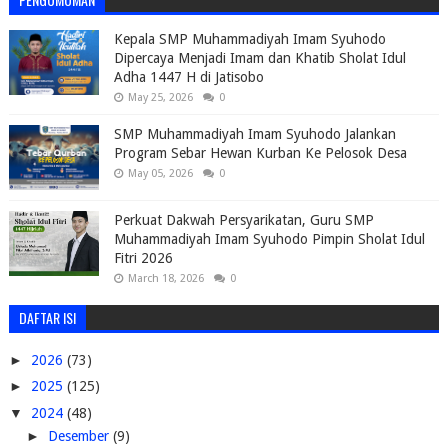
Kepala SMP Muhammadiyah Imam Syuhodo
Dipercaya Menjadi Imam dan Khatib Sholat Idul
Adha 1447 H di Jatisobo
May 25, 2026
0
SMP Muhammadiyah Imam Syuhodo Jalankan
Program Sebar Hewan Kurban Ke Pelosok Desa
May 05, 2026
0
Perkuat Dakwah Persyarikatan, Guru SMP
Muhammadiyah Imam Syuhodo Pimpin Sholat Idul
Fitri 2026
March 18, 2026
0
DAFTAR ISI
►
2026
(73)
►
2025
(125)
▼
2024
(48)
►
Desember
(9)