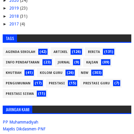
►
2020
(24)
►
2019
(23)
►
2018
(31)
►
2017
(4)
TAGS
(42)
(126)
(131)
AGENDA SEKOLAH
ARTIKEL
BERITA
(23)
(9)
(89)
INFO PENDAFTARAN
JURNAL
KAJIAN
(41)
(26)
(303)
KHUTBAH
KOLOM GURU
NEW
(17)
(15)
(7)
PENGUMUMAN
PRESTASI
PRESTASI GURU
(11)
PRESTASI SISWA
JARINGAN KAMI
PP Muhammadiyah
Majelis Dikdasmen-PNF