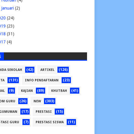
►
Februari
(4)
►
Januari
(2)
020
(24)
019
(23)
018
(31)
017
(4)
S
(42)
(126)
NDA SEKOLAH
ARTIKEL
(131)
(23)
ITA
INFO PENDAFTARAN
(9)
(89)
(41)
NAL
KAJIAN
KHUTBAH
(26)
(303)
OM GURU
NEW
(17)
(15)
GUMUMAN
PRESTASI
(7)
(11)
STASI GURU
PRESTASI SISWA