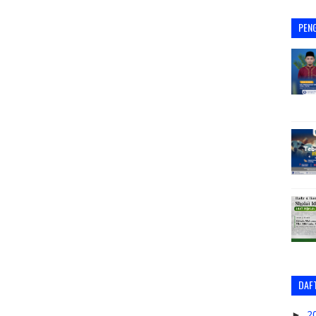
PEN
DAFT
►
2