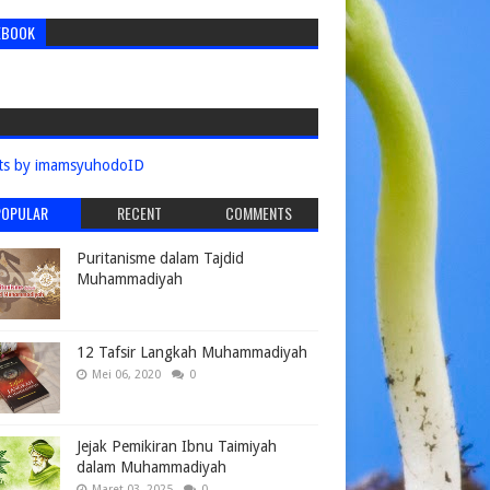
EBOOK
ts by imamsyuhodoID
POPULAR
RECENT
COMMENTS
Puritanisme dalam Tajdid
Muhammadiyah
12 Tafsir Langkah Muhammadiyah
Mei 06, 2020
0
Jejak Pemikiran Ibnu Taimiyah
dalam Muhammadiyah
Maret 03, 2025
0