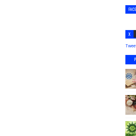
FAC
X
Twee