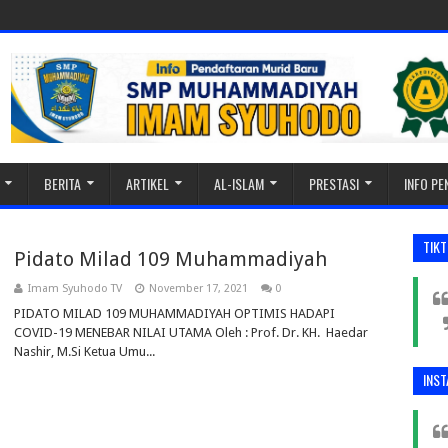
BERITA
ARTIKEL
AL-ISLAM
PRESTASI
INFO P
TIK
Pidato Milad 109 Muhammadiyah
Imam Syuhodo TV
November 17, 2021
0
PIDATO MILAD 109 MUHAMMADIYAH OPTIMIS HADAPI
COVID-19 MENEBAR NILAI UTAMA Oleh : Prof. Dr. KH. Haedar
Nashir, M.Si Ketua Umu...
INS