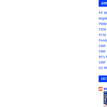
JARI
PP M
Majel
PWM 
PDM 
PCM 
Pond
SMA 
SMK 
MTs 
SMP 
SD M
DAF
M