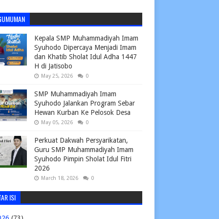
GUMUMAN
Kepala SMP Muhammadiyah Imam
Syuhodo Dipercaya Menjadi Imam
dan Khatib Sholat Idul Adha 1447
H di Jatisobo
May 25, 2026
0
SMP Muhammadiyah Imam
Syuhodo Jalankan Program Sebar
Hewan Kurban Ke Pelosok Desa
May 05, 2026
0
Perkuat Dakwah Persyarikatan,
Guru SMP Muhammadiyah Imam
Syuhodo Pimpin Sholat Idul Fitri
2026
March 18, 2026
0
AR ISI
026
(73)