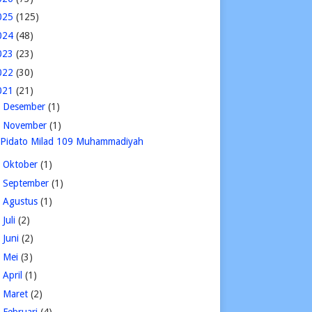
025
(125)
024
(48)
023
(23)
022
(30)
021
(21)
►
Desember
(1)
▼
November
(1)
Pidato Milad 109 Muhammadiyah
►
Oktober
(1)
►
September
(1)
►
Agustus
(1)
►
Juli
(2)
►
Juni
(2)
►
Mei
(3)
►
April
(1)
►
Maret
(2)