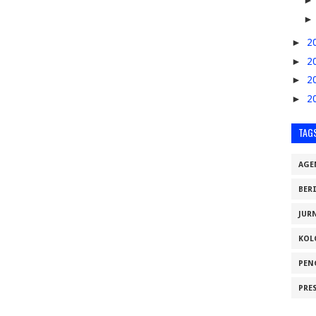
►
2
►
2
►
2
►
2
TAG
AGE
BER
JUR
KOL
PEN
PRE