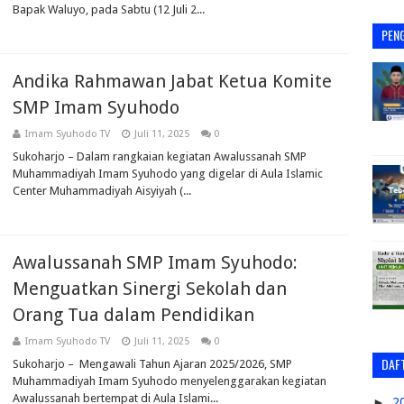
Bapak Waluyo, pada Sabtu (12 Juli 2...
PEN
Andika Rahmawan Jabat Ketua Komite
SMP Imam Syuhodo
Imam Syuhodo TV
Juli 11, 2025
0
Sukoharjo – Dalam rangkaian kegiatan Awalussanah SMP
Muhammadiyah Imam Syuhodo yang digelar di Aula Islamic
Center Muhammadiyah Aisyiyah (...
Awalussanah SMP Imam Syuhodo:
Menguatkan Sinergi Sekolah dan
Orang Tua dalam Pendidikan
Imam Syuhodo TV
Juli 11, 2025
0
DAFT
Sukoharjo – Mengawali Tahun Ajaran 2025/2026, SMP
Muhammadiyah Imam Syuhodo menyelenggarakan kegiatan
Awalussanah bertempat di Aula Islami...
►
2