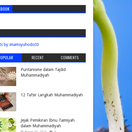
EBOOK
ts by imamsyuhodoID
POPULAR
RECENT
COMMENTS
Puritanisme dalam Tajdid
Muhammadiyah
12 Tafsir Langkah Muhammadiyah
Jejak Pemikiran Ibnu Taimiyah
dalam Muhammadiyah
Maret 03, 2025
0