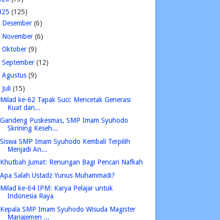
025
(125)
►
Desember
(6)
►
November
(6)
►
Oktober
(9)
►
September
(12)
►
Agustus
(9)
▼
Juli
(15)
Milad ke-62 Tapak Suci: Mencetak Generasi
Kuat dan...
Gandeng Puskesmas, SMP Imam Syuhodo
Skrining Keseh...
Siswa SMP Imam Syuhodo Kembali Terpilih
Menjadi An...
Khutbah Jumat: Renungan Bagi Pencari Nafkah
Apa Salah Ustadz Yunus Muhammadi?
Milad ke-64 IPM: Karya Pelajar untuk
Indonesia Raya
Kepala SMP Imam Syuhodo Wisuda Magister
Manajemen ...