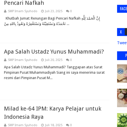
Pencari Nafkah
FAC
SMP Imam Syuhodo
Juli 23, 2025
0
Khutbah Jumat: Renungan Bagi Pencari Nafkah ﺇِﻥَّ ﺍﻟْﺤَﻤْﺪَ ﻟِﻠَّﻪِ
ﻧَﺤْﻤَﺪُﻩُ ﻭَﻧَﺴْﺘَﻌِﻴْﻨُﻪُ ﻭَﻧَﺴْﺘَﻐْﻔِﺮُﻩْ ﻭَﻧَﻌُﻮﺫُ ﺑِﺎﻟﻠﻪِ ﻣِﻦْ ...
X
Twee
Apa Salah Ustadz Yunus Muhammadi?
SMP Imam Syuhodo
Juli 20, 2025
0
Apa Salah Ustadz Yunus Muhammadi? Tanggapan atas Surat
Pimpinan Pusat Muhammadiyah Siang ini saya menerima surat
resmi dari Pimpinan Pusat M...
Milad ke-64 IPM: Karya Pelajar untuk
Indonesia Raya
SMP Imam Syuhodo
Juli 18, 2025
0