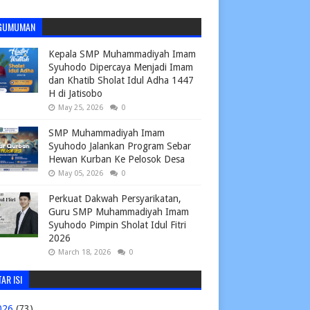
GUMUMAN
Kepala SMP Muhammadiyah Imam
Syuhodo Dipercaya Menjadi Imam
dan Khatib Sholat Idul Adha 1447
H di Jatisobo
May 25, 2026
0
SMP Muhammadiyah Imam
Syuhodo Jalankan Program Sebar
Hewan Kurban Ke Pelosok Desa
May 05, 2026
0
Perkuat Dakwah Persyarikatan,
Guru SMP Muhammadiyah Imam
Syuhodo Pimpin Sholat Idul Fitri
2026
March 18, 2026
0
AR ISI
026
(73)