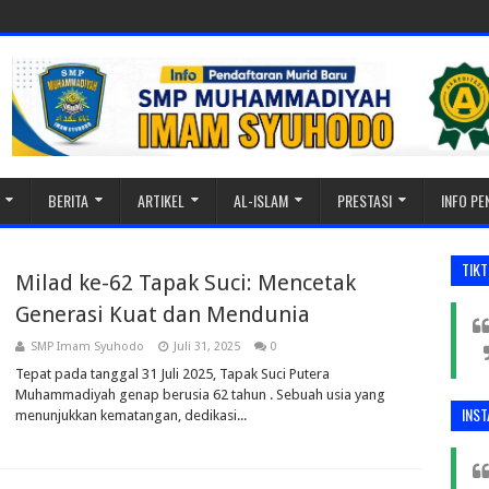
BERITA
ARTIKEL
AL-ISLAM
PRESTASI
INFO P
TIK
Milad ke-62 Tapak Suci: Mencetak
Generasi Kuat dan Mendunia
SMP Imam Syuhodo
Juli 31, 2025
0
Tepat pada tanggal 31 Juli 2025, Tapak Suci Putera
Muhammadiyah genap berusia 62 tahun . Sebuah usia yang
INS
menunjukkan kematangan, dedikasi...