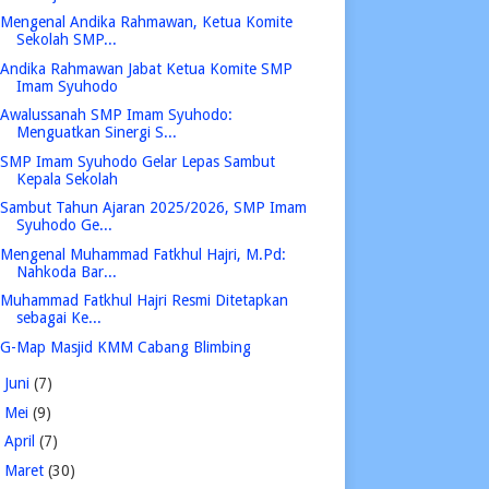
Mengenal Andika Rahmawan, Ketua Komite
Sekolah SMP...
Andika Rahmawan Jabat Ketua Komite SMP
Imam Syuhodo
Awalussanah SMP Imam Syuhodo:
Menguatkan Sinergi S...
SMP Imam Syuhodo Gelar Lepas Sambut
Kepala Sekolah
Sambut Tahun Ajaran 2025/2026, SMP Imam
Syuhodo Ge...
Mengenal Muhammad Fatkhul Hajri, M.Pd:
Nahkoda Bar...
Muhammad Fatkhul Hajri Resmi Ditetapkan
sebagai Ke...
G-Map Masjid KMM Cabang Blimbing
►
Juni
(7)
►
Mei
(9)
►
April
(7)
►
Maret
(30)