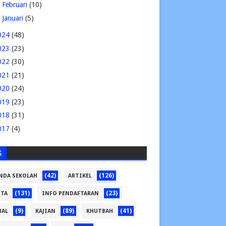
►
Februari
(10)
►
Januari
(5)
024
(48)
023
(23)
022
(30)
021
(21)
020
(24)
019
(23)
018
(31)
017
(4)
S
(42)
(126)
NDA SEKOLAH
ARTIKEL
(131)
(23)
ITA
INFO PENDAFTARAN
(9)
(89)
(41)
NAL
KAJIAN
KHUTBAH