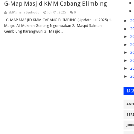
G-Map Masjid KMM Cabang Blimbing
SMP Imam Syuhodo
Juli 01, 2025
0
G-MAP MASJID KMM CABANG BLIMBING (Update Juli 2025) 1.
►
2
Masjid Al-Mukmin Geneng Ngombakan 2. Masjid Salman
►
2
Gemblung Karangwuni 3. Masjid...
►
2
►
2
►
2
►
2
►
2
►
2
TAG
AGE
BER
JUR