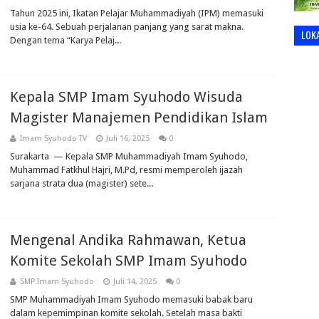
Tahun 2025 ini, Ikatan Pelajar Muhammadiyah (IPM) memasuki
usia ke-64. Sebuah perjalanan panjang yang sarat makna.
LOK
Dengan tema “Karya Pelaj...
Kepala SMP Imam Syuhodo Wisuda
Magister Manajemen Pendidikan Islam
Imam Syuhodo TV
Juli 16, 2025
0
Surakarta — Kepala SMP Muhammadiyah Imam Syuhodo,
Muhammad Fatkhul Hajri, M.Pd, resmi memperoleh ijazah
sarjana strata dua (magister) sete...
Mengenal Andika Rahmawan, Ketua
Komite Sekolah SMP Imam Syuhodo
SMP Imam Syuhodo
Juli 14, 2025
0
SMP Muhammadiyah Imam Syuhodo memasuki babak baru
dalam kepemimpinan komite sekolah. Setelah masa bakti