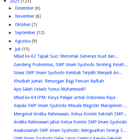
▼
2025
(123)
►
Desember
(6)
►
November
(6)
►
Oktober
(7)
►
September
(12)
►
Agustus
(9)
▼
Juli
(15)
Milad ke-62 Tapak Suci: Mencetak Generasi Kuat dan...
Gandeng Puskesmas, SMP Imam Syuhodo Skrining Keseh...
Siswa SMP Imam Syuhodo Kembali Terpilih Menjadi An...
Khutbah Jumat: Renungan Bagi Pencari Nafkah
Apa Salah Ustadz Yunus Muhammadi?
Milad ke-64 IPM: Karya Pelajar untuk Indonesia Raya
Kepala SMP Imam Syuhodo Wisuda Magister Manajemen ...
Mengenal Andika Rahmawan, Ketua Komite Sekolah SMP...
Andika Rahmawan Jabat Ketua Komite SMP Imam Syuhodo
Awalussanah SMP Imam Syuhodo: Menguatkan Sinergi S...
SMP Imam Syuhodo Gelar Lepas Sambut Kepala Sekolah