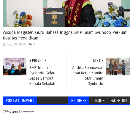
Wisuda Magister, Guru Bahasa Inggris SMP Imam Syuhodo Perkuat
Kualitas Pendidikan
July 29, 2026
0
PREVIOUS
NEXT
SMP Imam
Andika Rahmawan
Syuhodo Gelar
Jabat Ketua Komite
Lepas Sambut
SMP Imam
Kepala Sekolah
Syuhodo
POST A COMMENT
BLOGGER
DISQUS
FACEBOOK
Tidak ada komentar