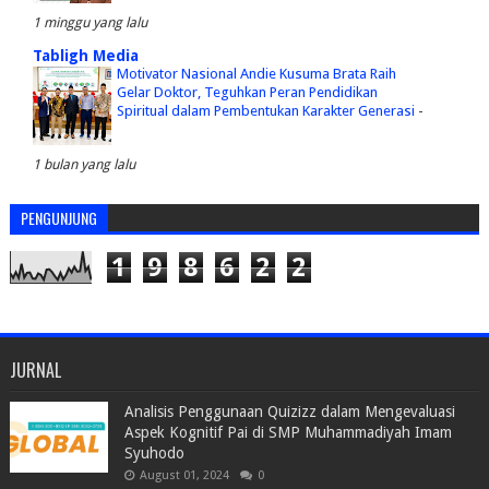
1 minggu yang lalu
Tabligh Media
Motivator Nasional Andie Kusuma Brata Raih
Gelar Doktor, Teguhkan Peran Pendidikan
Spiritual dalam Pembentukan Karakter Generasi
-
1 bulan yang lalu
PENGUNJUNG
1
9
8
6
2
2
JURNAL
Analisis Penggunaan Quizizz dalam Mengevaluasi
Aspek Kognitif Pai di SMP Muhammadiyah Imam
Syuhodo
August 01, 2024
0