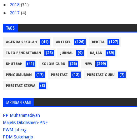
►
2018
(31)
►
2017
(4)
TAGS
(41)
(126)
(127)
AGENDA SEKOLAH
ARTIKEL
BERITA
(23)
(9)
(89)
INFO PENDAFTARAN
JURNAL
KAJIAN
(41)
(26)
(299)
KHUTBAH
KOLOM GURU
NEW
(17)
(12)
(7)
PENGUMUMAN
PRESTASI
PRESTASI GURU
(8)
PRESTASI SISWA
JARINGAN KAMI
PP Muhammadiyah
Majelis Dikdasmen-PNF
PWM Jateng
PDM Sukoharjo