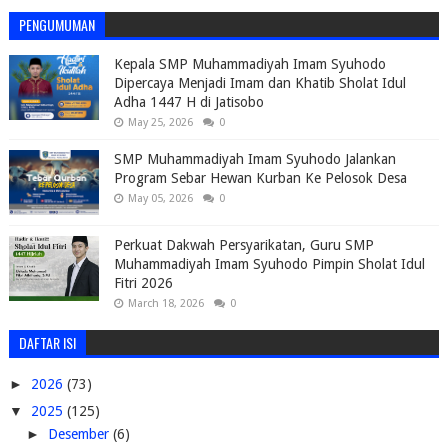
PENGUMUMAN
Kepala SMP Muhammadiyah Imam Syuhodo
Dipercaya Menjadi Imam dan Khatib Sholat Idul
Adha 1447 H di Jatisobo
May 25, 2026
0
SMP Muhammadiyah Imam Syuhodo Jalankan
Program Sebar Hewan Kurban Ke Pelosok Desa
May 05, 2026
0
Perkuat Dakwah Persyarikatan, Guru SMP
Muhammadiyah Imam Syuhodo Pimpin Sholat Idul
Fitri 2026
March 18, 2026
0
DAFTAR ISI
►
2026
(73)
▼
2025
(125)
►
Desember
(6)