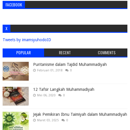
FACEBOOK
X
Tweets by imamsyuhodoID
POPULAR
RECENT
COMMENTS
Puritanisme dalam Tajdid Muhammadiyah
Februari 01, 2018
0
12 Tafsir Langkah Muhammadiyah
Mei 06, 2020
0
Jejak Pemikiran Ibnu Taimiyah dalam Muhammadiyah
Maret 03, 2025
0