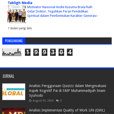
Tabligh Media
Motivator Nasional Andie Kusuma Brata Raih
Gelar Doktor, Teguhkan Peran Pendidikan
Spiritual dalam Pembentukan Karakter Generasi
-
1 bulan yang lalu
PENGUNJUNG
1
9
9
3
0
4
JURNAL
Analisis Penggunaan Quizizz dalam Mengevaluasi
Aspek Kognitif Pai di SMP Muhammadiyah Imam
Syuhodo
August 01, 2024
0
Analisis Implementasi Quality of Work Life (QWL)