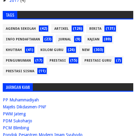
►
2017
(4)
TAGS
(42)
(126)
(131)
AGENDA SEKOLAH
ARTIKEL
BERITA
(23)
(9)
(89)
INFO PENDAFTARAN
JURNAL
KAJIAN
(41)
(26)
(303)
KHUTBAH
KOLOM GURU
NEW
(17)
(15)
(7)
PENGUMUMAN
PRESTASI
PRESTASI GURU
(11)
PRESTASI SISWA
JARINGAN KAMI
PP Muhammadiyah
Majelis Dikdasmen-PNF
PWM Jateng
PDM Sukoharjo
PCM Blimbing
Pondok Pesantren Modern Imam Syuhodo