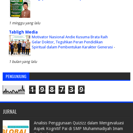
1 minggu yang lalu
Tabligh Media
Motivator Nasional Andie Kusuma Brata Raih
Gelar Doktor, Teguhkan Peran Pendidikan
Spiritual dalam Pembentukan Karakter Generasi
-
1 bulan yang lalu
PENGUNJUNG
1
9
8
7
3
9
JURNAL
Analisis Penggunaan Quizizz dalam Mengevaluasi
Aspek Kognitif Pai di SMP Muhammadiyah Imam