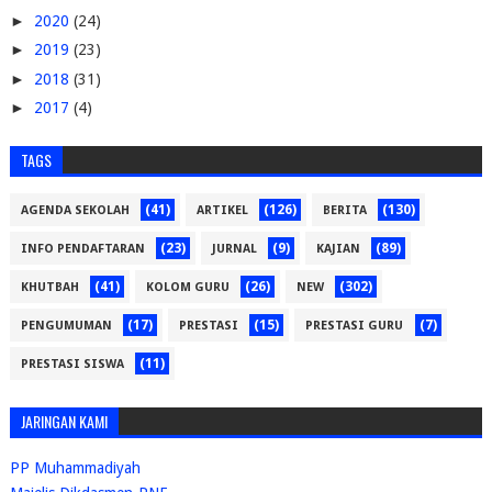
►
2020
(24)
►
2019
(23)
►
2018
(31)
►
2017
(4)
TAGS
(41)
(126)
(130)
AGENDA SEKOLAH
ARTIKEL
BERITA
(23)
(9)
(89)
INFO PENDAFTARAN
JURNAL
KAJIAN
(41)
(26)
(302)
KHUTBAH
KOLOM GURU
NEW
(17)
(15)
(7)
PENGUMUMAN
PRESTASI
PRESTASI GURU
(11)
PRESTASI SISWA
JARINGAN KAMI
PP Muhammadiyah