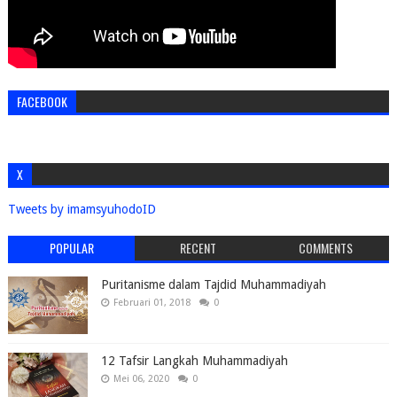
FACEBOOK
X
Tweets by imamsyuhodoID
POPULAR
RECENT
COMMENTS
Puritanisme dalam Tajdid Muhammadiyah
Februari 01, 2018
0
12 Tafsir Langkah Muhammadiyah
Mei 06, 2020
0