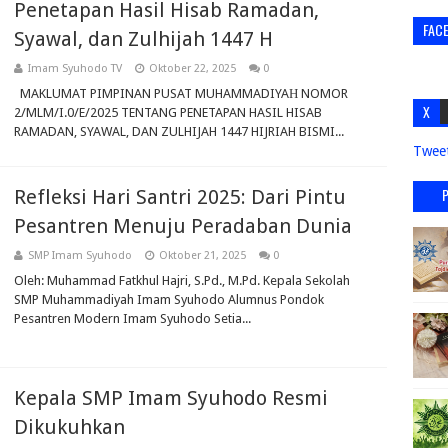
Penetapan Hasil Hisab Ramadan,
FAC
Syawal, dan Zulhijah 1447 H
Imam Syuhodo TV
Oktober 22, 2025
0
MAKLUMAT PIMPINAN PUSAT MUHAMMADIYAН NOMOR
X
2/MLM/I.0/E/2025 TENTANG PENETAPAN HASIL HISAB
RAMADAN, SYAWAL, DAN ZULHIJAH 1447 HIJRIAH BISMI...
Twee
Refleksi Hari Santri 2025: Dari Pintu
Pesantren Menuju Peradaban Dunia
SMP Imam Syuhodo
Oktober 21, 2025
0
Oleh: Muhammad Fatkhul Hajri, S.Pd., M.Pd. Kepala Sekolah
SMP Muhammadiyah Imam Syuhodo Alumnus Pondok
Pesantren Modern Imam Syuhodo Setia...
Kepala SMP Imam Syuhodo Resmi
Dikukuhkan