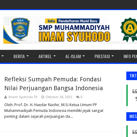
BERITA
ARTIKEL
AL-ISLAM
PRESTASI
INFO P
TIK
Refleksi Sumpah Pemuda: Fondasi
Nilai Perjuangan Bangsa Indonesia
Imam Syuhodo TV
Oktober 28, 2025
0
Oleh: Prof. Dr. H. Haedar Nashir, M.Si Ketua Umum PP
Muhammadiyah Pemuda Indonesia memiliki jejak sangat
INS
penting dalam sejarah perjuangan da...