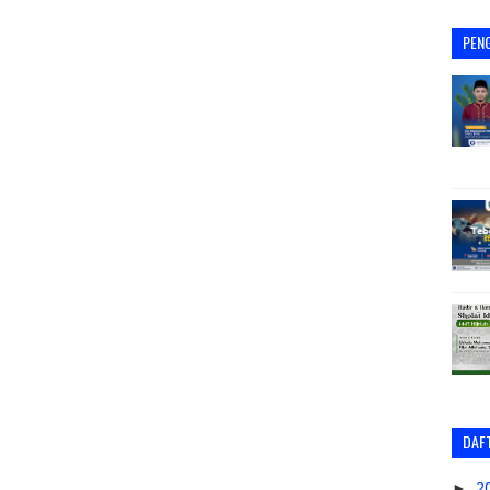
PEN
DAFT
►
2