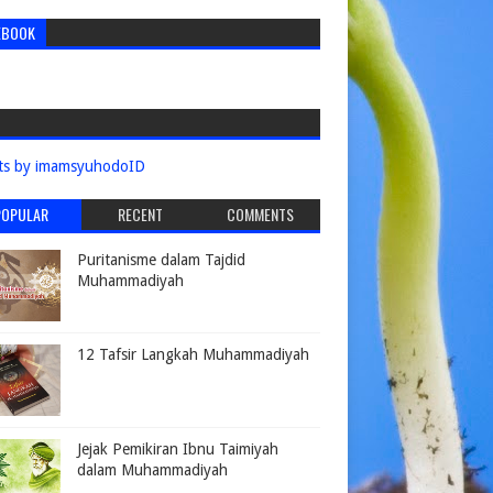
EBOOK
ts by imamsyuhodoID
POPULAR
RECENT
COMMENTS
Puritanisme dalam Tajdid
Muhammadiyah
12 Tafsir Langkah Muhammadiyah
Jejak Pemikiran Ibnu Taimiyah
dalam Muhammadiyah