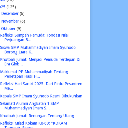
025
(125)
►
Desember
(6)
►
November
(6)
▼
Oktober
(9)
Refleksi Sumpah Pemuda: Fondasi Nilai
Perjuangan B...
Siswa SMP Muhammadiyah Imam Syuhodo
Borong Juara K...
Khutbah Jumat: Menjadi Pemuda Terdepan Di
Era Glob...
Maklumat PP Muhammadiyah Tentang
Penetapan Hasil H...
Refleksi Hari Santri 2025: Dari Pintu Pesantren
Me...
Kepala SMP Imam Syuhodo Resmi Dikukuhkan
Selamat! Alumni Angkatan 1 SMP
Muhammadiyah Imam S...
Khutbah Jumat: Renungan Tentang Utang
Refleksi Milad Kokam Ke-60: "KOKAM
Tangguh, Sinerg...