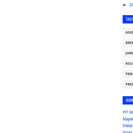
►
2
TAG
AGE
BER
JUR
KOL
PEN
PRE
JARI
PP M
Majel
PWM 
PDM 