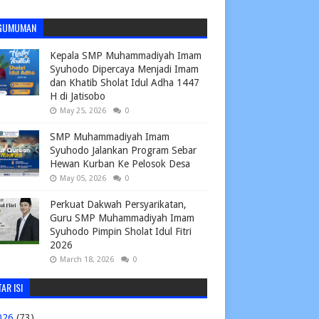
GUMUMAN
Kepala SMP Muhammadiyah Imam
Syuhodo Dipercaya Menjadi Imam
dan Khatib Sholat Idul Adha 1447
H di Jatisobo
May 25, 2026
0
SMP Muhammadiyah Imam
Syuhodo Jalankan Program Sebar
Hewan Kurban Ke Pelosok Desa
May 05, 2026
0
Perkuat Dakwah Persyarikatan,
Guru SMP Muhammadiyah Imam
Syuhodo Pimpin Sholat Idul Fitri
2026
March 18, 2026
0
AR ISI
026
(73)