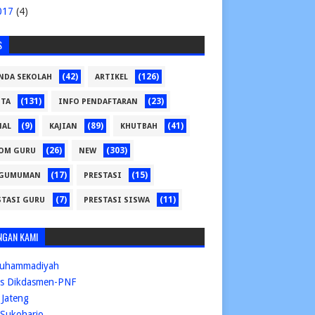
017
(4)
S
(42)
(126)
NDA SEKOLAH
ARTIKEL
(131)
(23)
ITA
INFO PENDAFTARAN
(9)
(89)
(41)
NAL
KAJIAN
KHUTBAH
(26)
(303)
OM GURU
NEW
(17)
(15)
GUMUMAN
PRESTASI
(7)
(11)
STASI GURU
PRESTASI SISWA
NGAN KAMI
uhammadiyah
is Dikdasmen-PNF
Jateng
Sukoharjo