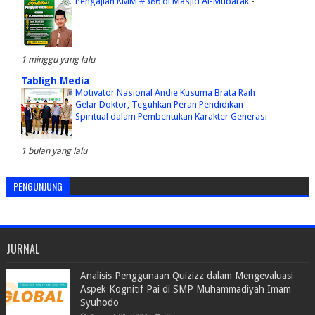
Pengajian KMM #386 di Masjid Al-Mubarak
-
1 minggu yang lalu
Tabligh Media
Motivator Nasional Andie Kusuma Brata Raih
Gelar Doktor, Teguhkan Peran Pendidikan
Spiritual dalam Pembentukan Karakter Generasi
-
1 bulan yang lalu
PENGUNJUNG
JURNAL
Analisis Penggunaan Quizizz dalam Mengevaluasi
Aspek Kognitif Pai di SMP Muhammadiyah Imam
Syuhodo