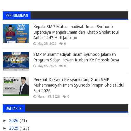
PENGUMUMAN
Kepala SMP Muhammadiyah Imam Syuhodo
Dipercaya Menjadi Imam dan Khatib Sholat Idul
Adha 1447 H di Jatisobo
May 25, 2026
0
SMP Muhammadiyah Imam Syuhodo Jalankan
Program Sebar Hewan Kurban Ke Pelosok Desa
May 05, 2026
0
Perkuat Dakwah Persyarikatan, Guru SMP
Muhammadiyah Imam Syuhodo Pimpin Sholat Idul
Fitri 2026
March 18, 2026
0
DAFTAR ISI
►
2026
(71)
►
2025
(123)