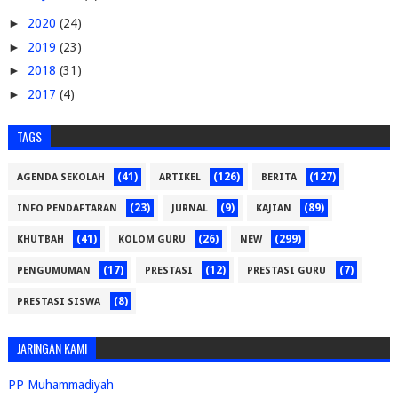
►
2020
(24)
►
2019
(23)
►
2018
(31)
►
2017
(4)
TAGS
(41)
(126)
(127)
AGENDA SEKOLAH
ARTIKEL
BERITA
(23)
(9)
(89)
INFO PENDAFTARAN
JURNAL
KAJIAN
(41)
(26)
(299)
KHUTBAH
KOLOM GURU
NEW
(17)
(12)
(7)
PENGUMUMAN
PRESTASI
PRESTASI GURU
(8)
PRESTASI SISWA
JARINGAN KAMI
PP Muhammadiyah