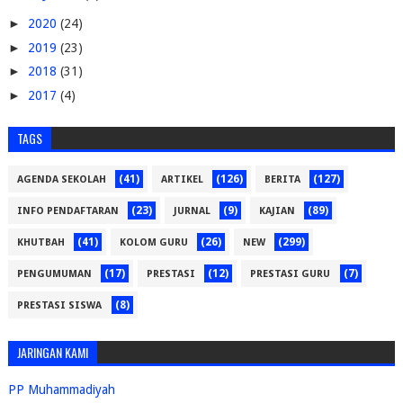
►
2020
(24)
►
2019
(23)
►
2018
(31)
►
2017
(4)
TAGS
(41)
(126)
(127)
AGENDA SEKOLAH
ARTIKEL
BERITA
(23)
(9)
(89)
INFO PENDAFTARAN
JURNAL
KAJIAN
(41)
(26)
(299)
KHUTBAH
KOLOM GURU
NEW
(17)
(12)
(7)
PENGUMUMAN
PRESTASI
PRESTASI GURU
(8)
PRESTASI SISWA
JARINGAN KAMI
PP Muhammadiyah