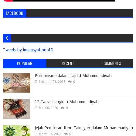
FACEBOOK
X
Tweets by imamsyuhodoID
POPULAR
RECENT
COMMENTS
Puritanisme dalam Tajdid Muhammadiyah
Februari 01, 2018
0
12 Tafsir Langkah Muhammadiyah
Mei 06, 2020
0
Jejak Pemikiran Ibnu Taimiyah dalam Muhammadiyah
Maret 03, 2025
0