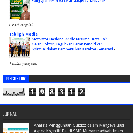
Pengajian KMM #386 di Masjid Al-Mubarak
-
6 hari yang lalu
Tabligh Media
Motivator Nasional Andie Kusuma Brata Raih
Gelar Doktor, Teguhkan Peran Pendidikan
Spiritual dalam Pembentukan Karakter Generasi
-
1 bulan yang lalu
PENGUNJUNG
1
9
8
3
1
2
JURNAL
Analisis Penggunaan Quizizz dalam Mengevaluasi
Aspek Kognitif Pai di SMP Muhammadiyah Imam