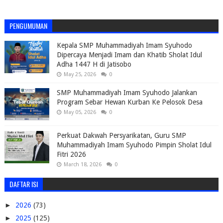
PENGUMUMAN
Kepala SMP Muhammadiyah Imam Syuhodo
Dipercaya Menjadi Imam dan Khatib Sholat Idul
Adha 1447 H di Jatisobo
May 25, 2026
0
SMP Muhammadiyah Imam Syuhodo Jalankan
Program Sebar Hewan Kurban Ke Pelosok Desa
May 05, 2026
0
Perkuat Dakwah Persyarikatan, Guru SMP
Muhammadiyah Imam Syuhodo Pimpin Sholat Idul
Fitri 2026
March 18, 2026
0
DAFTAR ISI
►
2026
(73)
►
2025
(125)