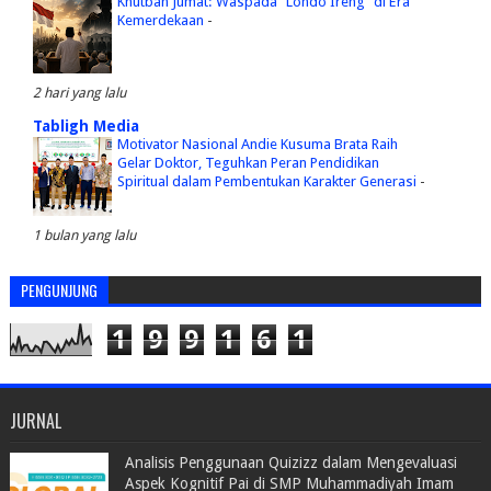
Khutbah Jumat: Waspada "Londo Ireng" di Era
Kemerdekaan
-
2 hari yang lalu
Tabligh Media
Motivator Nasional Andie Kusuma Brata Raih
Gelar Doktor, Teguhkan Peran Pendidikan
Spiritual dalam Pembentukan Karakter Generasi
-
1 bulan yang lalu
PENGUNJUNG
1
9
9
1
6
1
JURNAL
Analisis Penggunaan Quizizz dalam Mengevaluasi
Aspek Kognitif Pai di SMP Muhammadiyah Imam