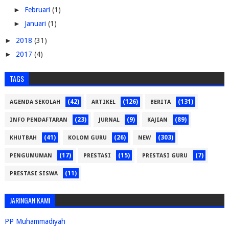
►
Februari
(1)
►
Januari
(1)
►
2018
(31)
►
2017
(4)
TAGS
(42)
(126)
(131)
AGENDA SEKOLAH
ARTIKEL
BERITA
(23)
(9)
(89)
INFO PENDAFTARAN
JURNAL
KAJIAN
(41)
(26)
(303)
KHUTBAH
KOLOM GURU
NEW
(17)
(15)
(7)
PENGUMUMAN
PRESTASI
PRESTASI GURU
(11)
PRESTASI SISWA
JARINGAN KAMI
PP Muhammadiyah