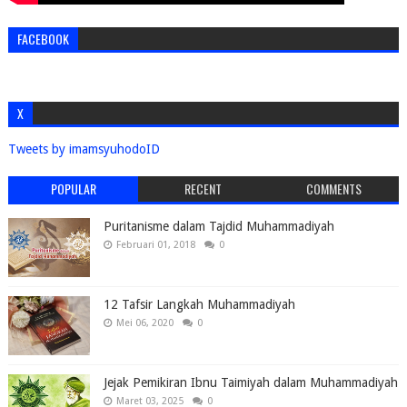
FACEBOOK
X
Tweets by imamsyuhodoID
POPULAR
RECENT
COMMENTS
Puritanisme dalam Tajdid Muhammadiyah
Februari 01, 2018
0
12 Tafsir Langkah Muhammadiyah
Mei 06, 2020
0
Jejak Pemikiran Ibnu Taimiyah dalam Muhammadiyah
Maret 03, 2025
0