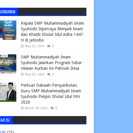
GUMUMAN
Kepala SMP Muhammadiyah Imam
Syuhodo Dipercaya Menjadi Imam
dan Khatib Sholat Idul Adha 1447
H di Jatisobo
May 25, 2026
0
SMP Muhammadiyah Imam
Syuhodo Jalankan Program Sebar
Hewan Kurban Ke Pelosok Desa
May 05, 2026
0
Perkuat Dakwah Persyarikatan,
Guru SMP Muhammadiyah Imam
Syuhodo Pimpin Sholat Idul Fitri
2026
March 18, 2026
0
AR ISI
026
(73)