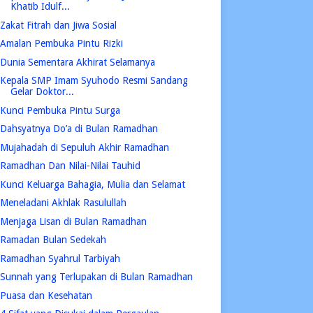
Khatib Idulf...
Zakat Fitrah dan Jiwa Sosial
Amalan Pembuka Pintu Rizki
Dunia Sementara Akhirat Selamanya
Kepala SMP Imam Syuhodo Resmi Sandang
Gelar Doktor...
Kunci Pembuka Pintu Surga
Dahsyatnya Do’a di Bulan Ramadhan
Mujahadah di Sepuluh Akhir Ramadhan
Ramadhan Dan Nilai-Nilai Tauhid
Kunci Keluarga Bahagia, Mulia dan Selamat
Meneladani Akhlak Rasulullah
Menjaga Lisan di Bulan Ramadhan
Ramadan Bulan Sedekah
Ramadhan Syahrul Tarbiyah
Sunnah yang Terlupakan di Bulan Ramadhan
Puasa dan Kesehatan