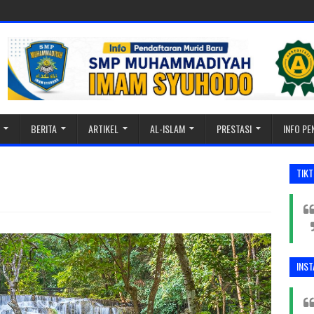
BERITA
ARTIKEL
AL-ISLAM
PRESTASI
INFO P
TIK
INS