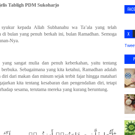
jelis Tabligh PDM Sukoharjo
FAC
i syukur kepada Allah S
ubhanahu wa Ta’ala
yang telah
X
 di bulan yang penuh berkah ini, bulan Ramad
h
an. Semoga
punan-Nya.
Twee
 yang sangat mulia dan penuh keberkahan, yaitu tentang
berbuka. Sebagaimana yang kita ketahui, Ramad
h
an adalah
diri dari makan dan minum sejak terbit fajar hingga matahari
jarkan kita tentang kesabaran dan pengendalian diri, tetapi
erhadap sesama, terutama mereka yang kurang beruntung.