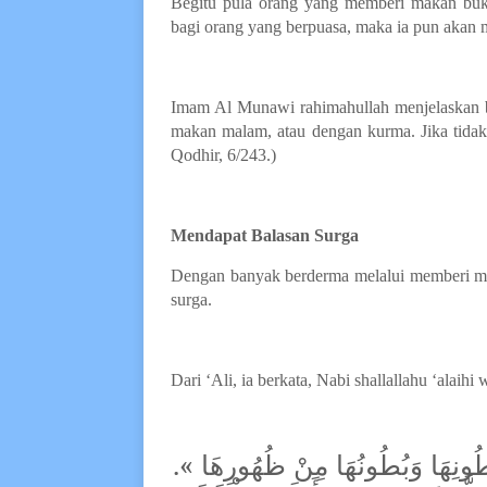
Begitu pula orang yang memberi makan buk
bagi orang yang berpuasa, maka ia pun akan 
Imam Al Munawi rahimahullah menjelaskan b
makan malam, atau dengan kurma. Jika tidak 
Qodhir, 6/243.)
Mendapat
B
alasan Surga
Dengan banyak berderma melalui memberi mak
surga.
Dari ‘Ali, ia berkata, Nabi shallallahu ‘alaihi
 بُطُونِهَا وَبُطُونُهَا مِنْ ظُهُورِهَا