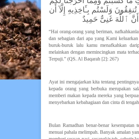
ِ مَا كَسَبْتُمْ وَمِمَّآ أَخْرَجْنَا لَكُم
فِقُونَ وَلَسْتُم بِـَٔاخِذِيهِ إِلَّآ أَن
 ٱللَّهَ غَنِىٌّ حَمِيدٌ
“Hai orang-orang yang beriman, nafkahkanlah 
dan sebagian dari apa yang Kami keluarka
buruk-buruk lalu kamu menafkahkan dari
melainkan dengan memincingkan mata terha
Terpuji.” (QS. Al Baqarah [2]: 267)
Ayat ini mengajarkan kita tentang pentingny
kepada orang yang berbuka merupakan sala
memberi makan kepada mereka yang berpuasa,
menyebarkan kebahagiaan dan cinta di tengah
Bulan Ramadhan benar
-
benar kesempatan t
menuai pahala melimpah. Banyak amalan yang
memberi sesuap nasi, secangkir teh, sebutir