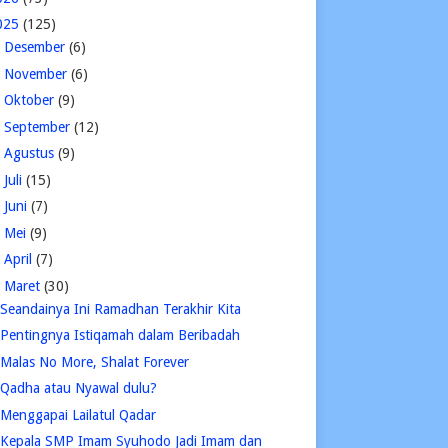
025
(125)
►
Desember
(6)
►
November
(6)
►
Oktober
(9)
►
September
(12)
►
Agustus
(9)
►
Juli
(15)
►
Juni
(7)
►
Mei
(9)
►
April
(7)
▼
Maret
(30)
Seandainya Ini Ramadhan Terakhir Kita
Pentingnya Istiqamah dalam Beribadah
Malas No More, Shalat Forever
Qadha atau Nyawal dulu?
Menggapai Lailatul Qadar
Kepala SMP Imam Syuhodo Jadi Imam dan