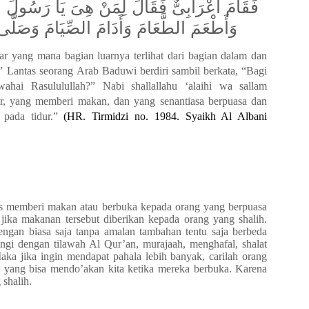
فَقَامَ أَعْرَابِىٌّ فَقَالَ لِمَنْ هِىَ يَا رَسُولَ ا
وَأَطْعَمَ الطَّعَامَ وَأَدَامَ الصِّيَامَ وَصَلَّى لِ
r yang mana bagian luarnya terlihat dari bagian dalam dan
.” Lantas seorang
A
rab
B
aduwi berdiri sambil berkata, “Bagi
ahai Rasululullah?” Nabi shallallahu ‘alaihi wa sallam
r, yang memberi makan, dan yang senantiasa berpuasa dan
pada tidur.”
(HR. Tirmidzi no. 1984. Syaikh Al Albani
us memberi makan atau berbuka kepada orang yang berpuasa
a jika makanan tersebut diberikan kepada orang yang sh
a
lih.
engan biasa saja tanpa amalan tambahan tentu saja berbeda
ringi dengan tilawah Al Qur’an, murajaah, menghafal, shalat
aka jika ingin mendapat pahala lebih banyak, carilah orang
h yang bisa mendo’akan kita ketika mereka berbuka. Karena
g sh
a
lih.