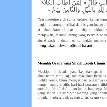
للَّهِ قَالَ « لِمَنْ أَطَابَ الْكَلاَمَ
لَّهِ بِاللَّيْلِ وَالنَّاسُ نِيَامٌ
»
“Sesungguhnya di surga terdapat kamar-kama
bagian dalamnya terlihat dari bagian luarnya
siapakah kamar-kamar itu diperuntukkan w
menjawab, “Untuk orang yang berkata bena
shalat pada malam hari di waktu manusia 
mengatakan bahwa hadits ini hasan)
Memilih Orang
y
ang Sh
a
lih Lebih Utama
Meskipun tidak ada syarat kepada siapa har
akan tetapi tentu saja nilainya akan berbed
Ketika orang biasa mengisi hari puasanya d
dengan orang shalih, hari-hari puasanya dii
sunnah, i’tikaf, do’a
dan lain sebagainya. M
yang sh
a
lih. Carilah orang-orang yang sh
a
li
ingatlah harta terbaik adalah di sisi orang yan