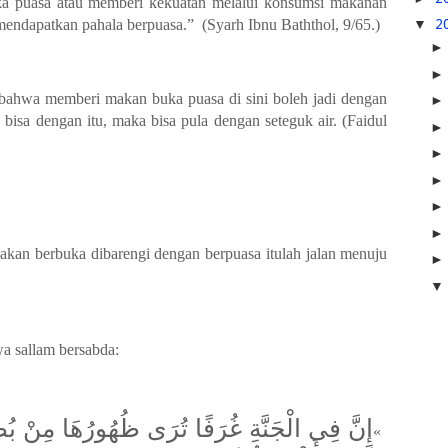
a puasa atau memberi kekuatan melalui konsumsi makanan
▼
2
mendapatkan pahala berpuasa.”
(
Syarh Ibnu Baththol, 9/65.)
ahwa memberi makan buka puasa di sini boleh jadi dengan
bisa dengan itu, maka bisa pula dengan seteguk air. (Faidul
an berbuka dibarengi dengan berpuasa itulah jalan menuju
 wa sallam bersabda
:
إِنَّ فِى الْجَنَّةِ غُرَفًا تُرَى ظُهُورُهَا مِنْ ».
«