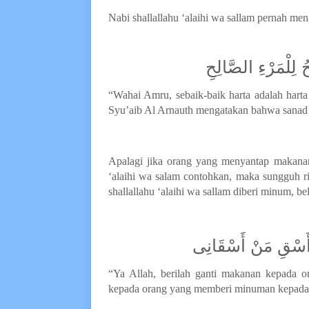
Nabi shallallahu ‘alaihi wa sallam pernah m
 لِلْمَرْءِ الصَّالِحِ
“Wahai Amru, sebaik-baik harta adalah hart
Syu’aib Al Arnauth mengatakan bahwa sanad ha
Apalagi jika orang yang menyantap makanan
‘alaihi wa salam contohkan, maka sungguh r
shallallahu ‘alaihi wa sallam diberi minum, 
َأَسْقِ مَنْ أَسْقَانِى
“Ya Allah, berilah ganti makanan kepada
kepada orang yang memberi minuman kepad