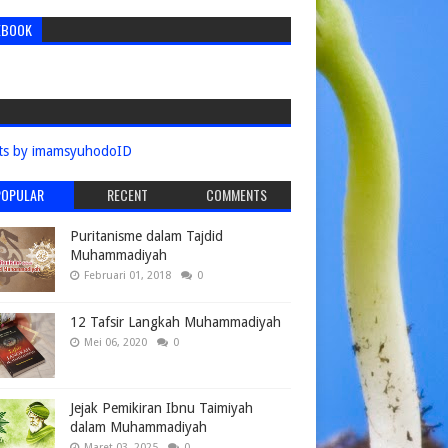
EBOOK
ts by imamsyuhodoID
POPULAR
RECENT
COMMENTS
Puritanisme dalam Tajdid
Muhammadiyah
Februari 01, 2018
0
12 Tafsir Langkah Muhammadiyah
Mei 06, 2020
0
Jejak Pemikiran Ibnu Taimiyah
dalam Muhammadiyah
Maret 03, 2025
0