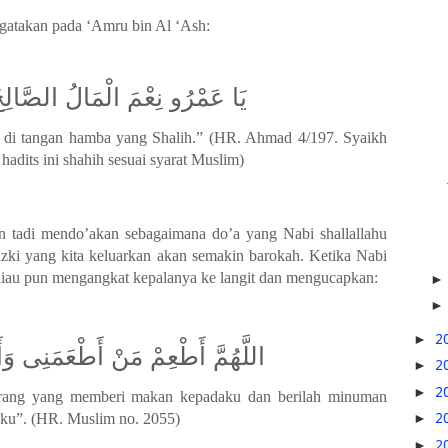
engatakan pada ‘Amru bin Al ‘Ash
:
يَا عَمْرُو نِعْمَ الْمَالُ الصَّالِحُ
a di tangan hamba yang Shalih.”
(
HR. Ahmad 4/197. Syaikh
dits ini shahih sesuai syarat Muslim)
 tadi mendo’akan sebagaimana do’a yang Nabi shallallahu
izki yang kita keluarkan akan semakin barokah. Ketika Nabi
beliau pun mengangkat kepalanya ke langit dan mengucapkan
:
►
2
اللَّهُمَّ أَطْعِمْ مَنْ أَطْعَمَنِى و
►
2
►
2
 orang yang memberi makan kepadaku dan berilah minuman
►
2
aku”.
(
HR. Muslim no. 2055)
►
2