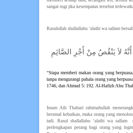
sangat rugi jika kesempatan tersebut terlewatk
Rasulullah shallallahu ‘alaihi wa sallam bersa
َنَّهُ لاَ يَنْقُصُ مِنْ أَجْرِ الصَّائِمِ
“Siapa memberi makan orang yang berpuasa, 
tanpa mengurangi pahala orang yang berpuasa 
1746, dan Ahmad 5: 192. Al-Hafizh Abu Thah
Imam Ath Th
a
bari rahimahullah meneran
beramal kebaikan, maka orang yang menolong
tadi. Rasul shallallahu ‘alaihi wa sallam
perlengkapan perang bagi orang yang ingi