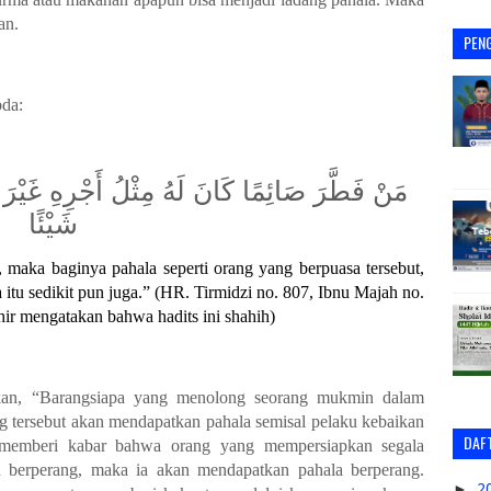
an.
PEN
bda:
مَنْ فَطَّرَ صَائِمًا كَانَ لَهُ مِثْلُ أَجْرِهِ غَيْرَ أ
شَيْئًا
maka baginya pahala seperti orang yang berpuasa tersebut,
itu sedikit pun juga.”
(HR. Tirmidzi no. 807, Ibnu Majah no.
ir mengatakan bahwa hadits ini shahih)
gkan, “Barangsiapa yang menolong seorang mukmin dalam
 tersebut akan mendapatkan pahala semisal pelaku kebaikan
DAFT
memberi kabar bahwa orang yang mempersiapkan segala
n berperang, maka ia akan mendapatkan pahala berperang.
►
2