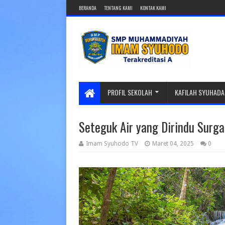
BERANDA
TENTANG KAMI
KONTAK KAMI
PROFIL SEKOLAH
KAFILAH SYUHADA
Seteguk Air yang Dirindu Surga
Imam Syuhodo TV
Maret 04, 2025
0