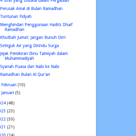
4 Sifat yang Disukai dalam Pergaulan
Perusak Amal di Bulan Ramadhan
Tuntunan Fidyah
Menghindari Penggunaan Hadits Dhaif
Ramadhan
Khutbah Jumat: Jangan Bunuh Diri!
Seteguk Air yang Dirindu Surga
Jejak Pemikiran Ibnu Taimiyah dalam
Muhammadiyah
Syariah Puasa dari Nabi ke Nabi
Ramadhan Bulan Al Qur’an
►
Februari
(10)
►
Januari
(5)
024
(48)
023
(23)
022
(30)
021
(21)
020
(24)