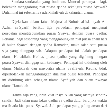
Saudara-saudaraku yang budiman. Muncul pertanyaan lagi,
bolehkah menggabung niat puasa qadha sekaligus puasa Syawal?
Dalam hal ini sebenarnya ada khilafiyah di kalangan ulama.
Dijelaskan dalam fatwa Majma' al-Buhuts al-Islamiyah Al-
Azhar as-Syarif, berikut tiga perbedaan pendapat mengenai
persoalan menggabungkan puasa Syawal dengan puasa qadha:
Pertama, bagi seseorang yang menggabungkan niat puasa enam hari
di bulan Syawal dengan qadha Ramadan, maka salah satu puasa
saja yang dianggap sah.
Adapun pendapat ini adalah pendapat
ulama Hanabilah.
Kedua
, puasa qadha yang digabung dengan
puasa Syawal dianggap sah keduanya. Pendapat ini didukung oleh
ulama Malikiyah dan mayoritas ulama Syafi'iyah.
Ketiga
, tidak
diperbolehkan menggabungkan dua niat puasa tersebut. Pendapat
ini didukung oleh sebagian ulama Syafiiyah dan suatu riwayat
ulama Hanabilah.
Hanya saja yang lebih kuat Insya Allah yang niatnya sendiri-
sendiri. Jadi kalau mau fokus qadha ya qadha dulu, baru jika waktu
masih ada kita puasa Syawal. Jadi pendapat yang paling aman dari