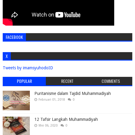
FACEBOOK
X
Tweets by imamsyuhodoID
POPULAR
RECENT
COMMENTS
Puritanisme dalam Tajdid Muhammadiyah
Februari 01, 2018
0
12 Tafsir Langkah Muhammadiyah
Mei 06, 2020
0