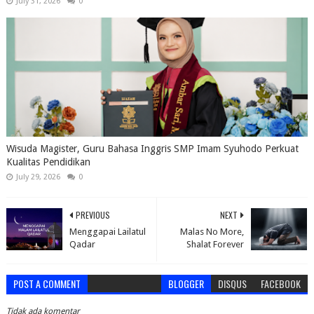
July 31, 2026
0
Wisuda Magister, Guru Bahasa Inggris SMP Imam Syuhodo Perkuat
Kualitas Pendidikan
July 29, 2026
0
PREVIOUS
NEXT
Menggapai Lailatul
Malas No More,
Qadar
Shalat Forever
POST A COMMENT
BLOGGER
DISQUS
FACEBOOK
Tidak ada komentar