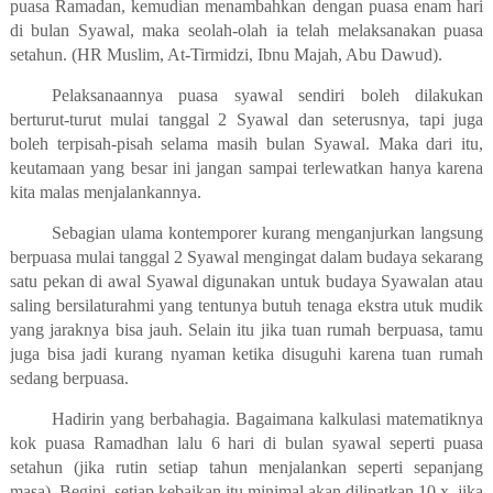
puasa Ramadan, kemudian menambahkan dengan puasa enam hari
di bulan Syawal, maka seolah-olah ia telah melaksanakan puasa
setahun. (HR Muslim, At-Tirmidzi, Ibnu Majah, Abu Dawud).
Pelaksanaannya puasa syawal sendiri boleh dilakukan
berturut-turut mulai tanggal 2 Syawal dan seterusnya, tapi juga
boleh terpisah-pisah selama masih bulan Syawal. Maka dari itu,
keutamaan yang besar ini jangan sampai terlewatkan hanya karena
kita malas menjalankannya.
Sebagian ulama kontemporer kurang menganjurkan langsung
berpuasa mulai tanggal 2 Syawal mengingat dalam budaya sekarang
satu pekan di awal Syawal digunakan untuk budaya Syawalan atau
saling bersilaturahmi yang tentunya butuh tenaga ekstra utuk mudik
yang jaraknya bisa jauh. Selain itu jika tuan rumah berpuasa, tamu
juga bisa jadi kurang nyaman ketika disuguhi karena tuan rumah
sedang berpuasa.
Hadirin yang berbahagia. Bagaimana kalkulasi matematiknya
kok puasa Ramadhan lalu 6 hari di bulan syawal seperti puasa
setahun (jika rutin setiap tahun menjalankan seperti sepanjang
masa). Begini, setiap kebaikan itu minimal akan dilipatkan 10 x, jika