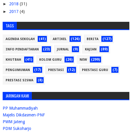
►
2018
(31)
►
2017
(4)
TAGS
(41)
(126)
(127)
AGENDA SEKOLAH
ARTIKEL
BERITA
(23)
(9)
(89)
INFO PENDAFTARAN
JURNAL
KAJIAN
(41)
(26)
(299)
KHUTBAH
KOLOM GURU
NEW
(17)
(12)
(7)
PENGUMUMAN
PRESTASI
PRESTASI GURU
(8)
PRESTASI SISWA
JARINGAN KAMI
PP Muhammadiyah
Majelis Dikdasmen-PNF
PWM Jateng
PDM Sukoharjo