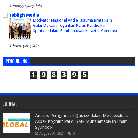
1 minggu yang lalu
Tabligh Media
Motivator Nasional Andie Kusuma Brata Raih
Gelar Doktor, Teguhkan Peran Pendidikan
Spiritual dalam Pembentukan Karakter Generasi
-
1 bulan yang lalu
PENGUNJUNG
1
9
8
3
9
5
JURNAL
Analisis Penggunaan Quizizz dalam Mengevaluasi
Aspek Kognitif Pai di SMP Muhammadiyah Imam
Syuhodo
August 01, 2024
0