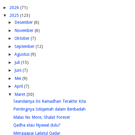
►
2026
(71)
▼
2025
(123)
►
Desember
(6)
►
November
(6)
►
Oktober
(7)
►
September
(12)
►
Agustus
(9)
►
Juli
(15)
►
Juni
(7)
►
Mei
(9)
►
April
(7)
▼
Maret
(30)
Seandainya Ini Ramadhan Terakhir Kita
Pentingnya Istiqamah dalam Beribadah
Malas No More, Shalat Forever
Qadha atau Nyawal dulu?
Menggapai Lailatul Qadar