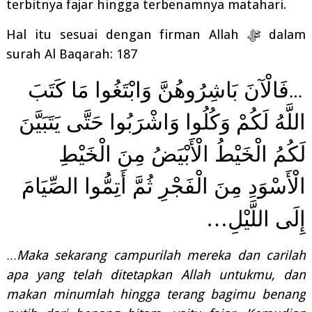
terbitnya fajar hingga terbenamnya matahari.
Hal itu sesuai dengan firman Allah
ﷻ
dalam
surah Al Baqarah: 187
فَالْآنَ بَاشِرُوهُنَّ وَابْتَغُوا مَا كَتَبَ
…
اللَّهُ لَكُمْ وَكُلُوا وَاشْرَبُوا حَتَّى يَتَبَيَّنَ
لَكُمُ الْخَيْطُ الْأَبْيَضُ مِنَ الْخَيْطِ
الْأَسْوَدِ مِنَ الْفَجْرِ ثُمَّ أَتِمُّوا الصِّيَامَ
…
إِلَى اللَّيْلِ
Maka sekarang campurilah mereka dan carilah
…
apa yang telah ditetapkan Allah untukmu, dan
makan minumlah hingga terang bagimu benang