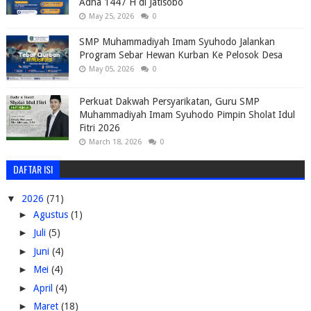
Adha 1447 H di Jatisobo
May 25, 2026
0
SMP Muhammadiyah Imam Syuhodo Jalankan
Program Sebar Hewan Kurban Ke Pelosok Desa
May 05, 2026
0
Perkuat Dakwah Persyarikatan, Guru SMP
Muhammadiyah Imam Syuhodo Pimpin Sholat Idul
Fitri 2026
March 18, 2026
0
DAFTAR ISI
▼
2026
(71)
►
Agustus
(1)
►
Juli
(5)
►
Juni
(4)
►
Mei
(4)
►
April
(4)
►
Maret
(18)