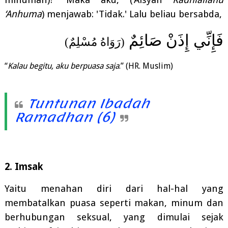
‘Anhuma
) menjawab: 'Tidak.' Lalu beliau bersabda,
فَإِنِّي إِذَنْ صَائِمٌ
(رَوَاهُ مُسْلِمٌ)
“
Kalau begitu, aku berpuasa
saja
.” (HR. Muslim)
Tuntunan Ibadah
Ramadhan (6)
2. Imsak
Yaitu menahan diri dari hal-hal yang
membatalkan puasa seperti makan, minum dan
berhubungan seksual, yang dimulai sejak