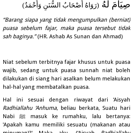
صِيَامَ لَهُ
(رَوَاهُ أَصْحَابُ السُّنَنِ وَأَحْمَدُ)
“Barang siapa yang tidak mengumpulkan (berniat)
puasa sebelum fajar, maka puasa tersebut tidak
sah baginya.”
(HR. Ashab As Sunan dan Ahmad)
Niat sebelum terbitnya fajar khusus untuk puasa
wajib, sedang untuk puasa sunnah niat boleh
dilakukan di siang hari asalkan belum melakukan
hal-hal yang membatalkan puasa.
Hal ini sesuai dengan riwayat dari ‘Aisyah
Radhiallahu ‘Anhuma
, beliau berkata, Suatu hari
Nabi
ﷺ
masuk ke rumahku, lalu bertanya:
'Apakah kamu memiliki sesuatu (makanan atau
minuman)?' Maka aku, (‘Aisyah
Radhiallahu