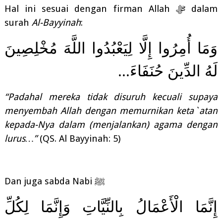
Hal ini sesuai dengan firman Allah
ﷻ
dalam
surah
Al-Bayyinah
:
وَمَا أُمِرُوا إِلَّا لِيَعْبُدُوا اللَّهَ مُخْلِصِينَ
...
لَهُ الدِّينَ حُنَفَاءَ
“Padahal mereka tidak disuruh kecuali supaya
menyembah Allah dengan memurnikan keta`atan
kepada-Nya dalam (menjalankan) agama dengan
lurus…”
(QS. Al Bayyinah: 5)
Dan juga sabda Nabi
ﷺ
إِنَّمَا الْأَعْمَالُ بِالنِّيَّاتِ وَإِنَّمَا لِكُلِّ