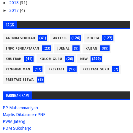
►
2018
(31)
►
2017
(4)
TAGS
(41)
(126)
(127)
AGENDA SEKOLAH
ARTIKEL
BERITA
(23)
(9)
(89)
INFO PENDAFTARAN
JURNAL
KAJIAN
(41)
(26)
(299)
KHUTBAH
KOLOM GURU
NEW
(17)
(12)
(7)
PENGUMUMAN
PRESTASI
PRESTASI GURU
(8)
PRESTASI SISWA
JARINGAN KAMI
PP Muhammadiyah
Majelis Dikdasmen-PNF
PWM Jateng
PDM Sukoharjo