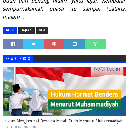
putih dari benang hitam, yaitu fajar. Kemudian
sempurnakanlah puasa itu sampai (datang)
malam…
TAGS:
KAJIAN
NEW
RELATED POSTS
Hukum Menghormat Bendera Merah Putih Menurut Muhammadiyah
August 02, 2026
0