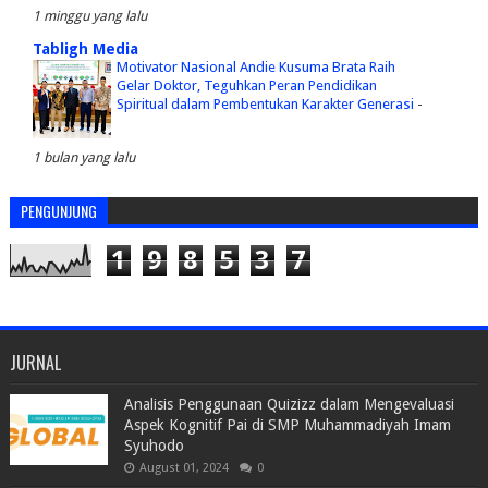
1 minggu yang lalu
Tabligh Media
Motivator Nasional Andie Kusuma Brata Raih
Gelar Doktor, Teguhkan Peran Pendidikan
Spiritual dalam Pembentukan Karakter Generasi
-
1 bulan yang lalu
PENGUNJUNG
1
9
8
5
3
7
JURNAL
Analisis Penggunaan Quizizz dalam Mengevaluasi
Aspek Kognitif Pai di SMP Muhammadiyah Imam
Syuhodo
August 01, 2024
0