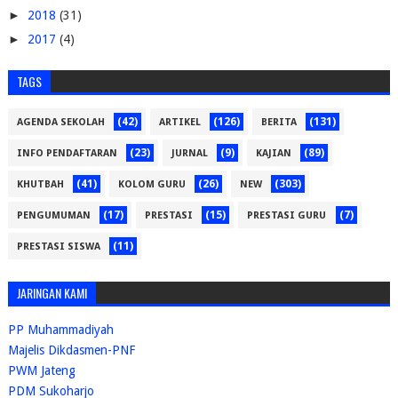
►
2018
(31)
►
2017
(4)
TAGS
(42)
(126)
(131)
AGENDA SEKOLAH
ARTIKEL
BERITA
(23)
(9)
(89)
INFO PENDAFTARAN
JURNAL
KAJIAN
(41)
(26)
(303)
KHUTBAH
KOLOM GURU
NEW
(17)
(15)
(7)
PENGUMUMAN
PRESTASI
PRESTASI GURU
(11)
PRESTASI SISWA
JARINGAN KAMI
PP Muhammadiyah
Majelis Dikdasmen-PNF
PWM Jateng
PDM Sukoharjo