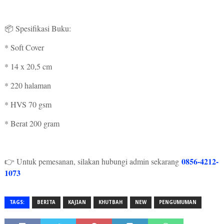
📦 Spesifikasi Buku:
* Soft Cover
* 14 x 20,5 cm
* 220 halaman
* HVS 70 gsm
* Berat 200 gram
0856-4212-
👉 Untuk pemesanan, silakan hubungi admin sekarang
1073
TAGS:
BERITA
KAJIAN
KHUTBAH
NEW
PENGUMUMAN