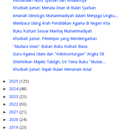
Keutamaan Nisfu Sya’ban dan Amalannya
Khutbah Jumat: Menata Iman di Bulan Sya‘ban
Amanah Ideologis Muhammadiyah dalam Menjaga Lingku...
Membaca Ulang Arah Pendidikan Agama di Negeri Kita
Buku Kultum Sesuai Manhaj Muhammadiyah
Khutbah Jumat: Pemimpin yang Mendengarkan
"Mutiara Iman" Bukan Buku Kultum Biasa
Guru Agama Islam dan "Keberuntungan" Angka 58
Diterbitkan Majelis Tabligh, Ini Tema Buku "Mutiar...
Khutbah Jumat: Rajab Bulan Menanam Amal
►
2025
(125)
►
2024
(48)
►
2023
(23)
►
2022
(30)
►
2021
(21)
►
2020
(24)
►
2019
(23)