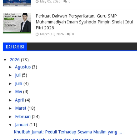
May 05, 2026
0
Perkuat Dakwah Persyarikatan, Guru SMP
Muhammadiyah Imam Syuhodo Pimpin Sholat Idul
Fitri 2026
March 18, 2026
0
DAFTAR ISI
▼
2026
(73)
►
Agustus
(3)
►
Juli
(5)
►
Juni
(4)
►
Mei
(4)
►
April
(4)
►
Maret
(18)
►
Februari
(24)
▼
Januari
(11)
Khutbah Jumat: Peduli Terhadap Sesama Muslim yang ...