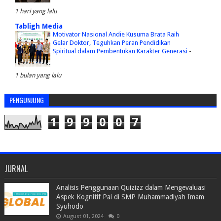
1 hari yang lalu
Tabligh Media
Motivator Nasional Andie Kusuma Brata Raih
Gelar Doktor, Teguhkan Peran Pendidikan
Spiritual dalam Pembentukan Karakter Generasi
-
1 bulan yang lalu
PENGUNJUNG
1
9
9
0
0
7
JURNAL
Analisis Penggunaan Quizizz dalam Mengevaluasi
Aspek Kognitif Pai di SMP Muhammadiyah Imam
Syuhodo
August 01, 2024
0