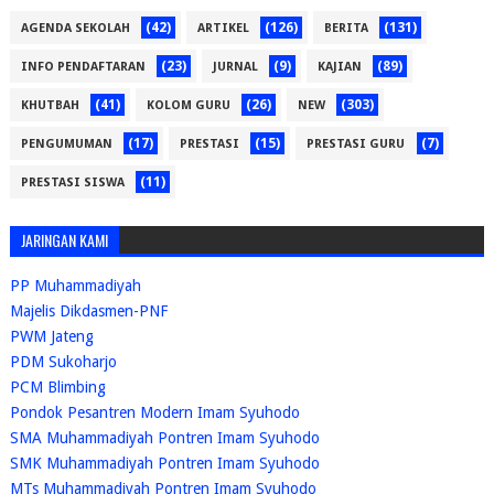
(42)
(126)
(131)
AGENDA SEKOLAH
ARTIKEL
BERITA
(23)
(9)
(89)
INFO PENDAFTARAN
JURNAL
KAJIAN
(41)
(26)
(303)
KHUTBAH
KOLOM GURU
NEW
(17)
(15)
(7)
PENGUMUMAN
PRESTASI
PRESTASI GURU
(11)
PRESTASI SISWA
JARINGAN KAMI
PP Muhammadiyah
Majelis Dikdasmen-PNF
PWM Jateng
PDM Sukoharjo
PCM Blimbing
Pondok Pesantren Modern Imam Syuhodo
SMA Muhammadiyah Pontren Imam Syuhodo
SMK Muhammadiyah Pontren Imam Syuhodo
MTs Muhammadiyah Pontren Imam Syuhodo