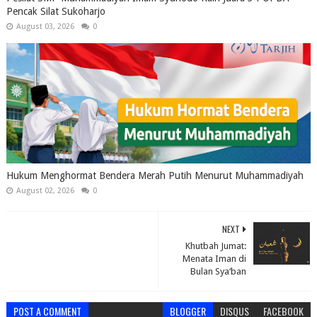
Pencak Silat Sukoharjo
August 03, 2026
0
Hukum Menghormat Bendera Merah Putih Menurut Muhammadiyah
August 02, 2026
0
NEXT
Khutbah Jumat:
Menata Iman di
Bulan Sya‘ban
POST A COMMENT
BLOGGER
DISQUS
FACEBOOK