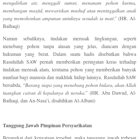
mengalirkan air, menggali sumur, menanam pohon kurma,
membangun masjid, mewariskan mushaf atau meninggalkan anak
yang memohonkan ampunan untuknya sesudah ia mati
.” (HR. Al-
Baihaqi)
Namun sebaliknya, tindakan merusak lingkungan, seperti
menebang pohon tanpa alasan yang jelas, diancam dengan
hukuman yang berat. Dalam suatu hadis disebutkan bahwa
Rasulullah S
AW pernah
memberikan peringatan keras terhadap
tindakan merusak alam, terutama pohon yang memberikan banyak
manfaat bagi manusia dan makhluk hidup lainnya.
Rasulullah SAW
bersabda,
“
Barang siapa yang me
neba
ng pohon bidara, akan Allah
tuangkan cairan di kepalanya di neraka
.” (HR. Abu Dawud, Al-
Baihaqi, dan An-Nasa’i, disahihkan Al-Albani)
Tanggung Jawab Pimpinan Persyarikatan
Berangkat dari kenyataan tersebut, maka tanggung jawab terbesar