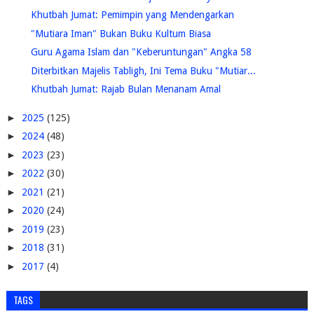
Khutbah Jumat: Pemimpin yang Mendengarkan
"Mutiara Iman" Bukan Buku Kultum Biasa
Guru Agama Islam dan "Keberuntungan" Angka 58
Diterbitkan Majelis Tabligh, Ini Tema Buku "Mutiar...
Khutbah Jumat: Rajab Bulan Menanam Amal
►
2025
(125)
►
2024
(48)
►
2023
(23)
►
2022
(30)
►
2021
(21)
►
2020
(24)
►
2019
(23)
►
2018
(31)
►
2017
(4)
TAGS