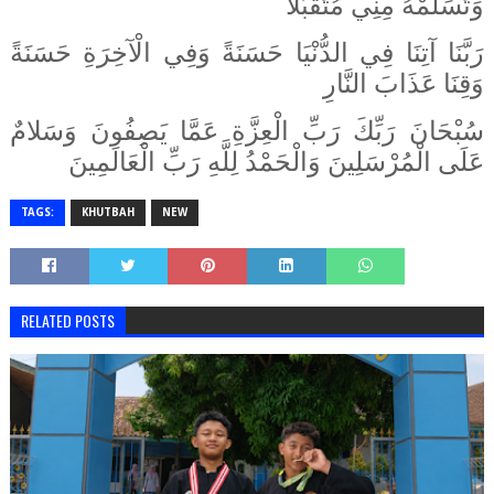
وَتَسَلَّمْهُ مِنِي مُتَقَبَّلاً
رَبَّنَا آتِنَا فِي الدُّنْيَا حَسَنَةً وَفِي الْآخِرَةِ حَسَنَةً
وَقِنَا عَذَابَ النَّارِ
سُبْحَانَ رَبِّكَ رَبِّ الْعِزَّةِ عَمَّا يَصِفُونَ وَسَلامٌ
عَلَى الْمُرْسَلِينَ وَالْحَمْدُ لِلَّهِ رَبِّ الْعَالَمِينَ
TAGS:
KHUTBAH
NEW
RELATED POSTS