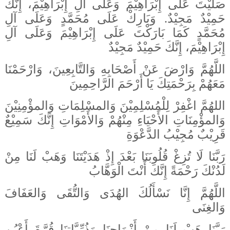
صَلَّيْتَ عَلَى إِبْرَاهِيْمَ وَعَلَى آلِ إِبْرَاهِيْمَ، إِنَّكَ
حَمِيْدٌ مَجِيْدٌ. وَبَارِكْ عَلَى مُحَمَّدٍ وَعَلَى آلِ
مُحَمَّدٍ كَمَا بَارَكْتَ عَلَى إِبْرَاهِيْمَ وَعَلَى آلِ
إِبْرَاهِيْمَ، إِنَّكَ حَمِيْدٌ مَجِيْدٌ
اللَّهُمَّ وَارْضَ عَنْ أَصْحَابِهِ وَالتَّابِعِينَ، وَارْحَمْنَا
مَعَهُمْ بِرَحْمَتِكَ يَا أَرْحَمَ الرَّاحِمِينَ
اللهُمَّ اغْفِرْ لِلْمُسْلِمِيْنَ وَالمسْلِمَاتِ وَالمؤْمِنِيْنَ
وَالمؤْمِنَاتِ الأَحْيَاءِ مِنْهُمْ وَالأَمْوَاتِ إِنَّكَ سَمِيْعٌ
قَرِيْبٌ مُجِيْبُ الدَّعْوَةِ
رَبَّنَا لَا تُزِغْ قُلُوبَنَا بَعْدَ إِذْ هَدَيْتَنَا وَهَبْ لَنَا مِنْ
لَدُنْكَ رَحْمَةً إِنَّكَ أَنْتَ الْوَهَّابُ
اللَّهُمَّ إِنَّا نَسْأَلُكَ الهُدَى وَالتُّقَى وَالعَفَافَ
وَالغِنَى
رَبَّنَا هَبْ لَنَا مِنْ أَزْوَاجِنَا وَذُرِّيَّاتِنَا قُرَّةَ أَعْيُنٍ