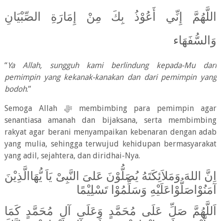
اللَّهُمَّ إِنِّي أَعُوْذُ بِكَ مِنْ إِمَارَةِ الصِّبْيَانِ
وَالسُّفَهَاء
“
Ya Allah, sungguh kami berlindung kepada-Mu dari
pemimpin yang kekanak-kanakan dan dari pemimpin yang
bodoh
.”
Semoga Allah
ﷻ
membimbing para pemimpin agar
senantiasa amanah dan bijaksana, serta membimbing
rakyat agar berani menyampaikan kebenaran dengan adab
yang mulia, sehingga terwujud kehidupan bermasyarakat
yang adil, sejahtera, dan diridhai-Nya.
اِنَّ اللهَ وَمَلاَئِكَتَهُ يُصَلُّوْنَ عَلىَ النَّبِىْ يَاَ يُّهَاالَّذِيْنَ
آمَنُوْاصَلُّوْاعَلَيْهِ وَسَلِّمُوْا تَسْلِيْمًا
اَللَّهُمَّ صَلِّ عَلَى مُحَمَّدٍ وَعَلَى آلِ مُحَمَّدٍ كَمَا