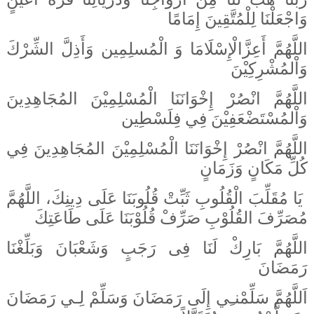
وَاجْعَلْنَا لِلْمُتَّقِينَ إِمَامًا
اللَّهُمَّ أَعِزَّالْإِسْلَامَا وَ الْمُسلِمِين وَأَذِلَّ الشِّرْكَ
وَاْلمُشْرِكِيْنَ
اللَّهُمَّ انْصُرْ إِخْوَانَنَا الْمُسْلِمِيْنَ المُجَاهِدِينَ
وَاْلمُسْتَضْعَفِيْنَ فِي فِلَسْطِين
اللَّهُمَّ انْصُرْ إِخْوَانَنَا الْمُسْلِمِيْنَ المُجَاهِدِينَ فِي
كُلِّ مَكَانٍ وَزَمَانٍ
يَا مُقَلِّبَ الْقُلُوبِ ثَبِّتْ قُلُوبَنَا عَلَى دِينِكَ،
اللَّهُمَّ
مُصَرِّفَ القُلُوْبِ صَرِّفْ قُلُوْبَنَا عَلَى طَاعَتِكَ
اللَّهُمَّ بَارِكْ لَنَا فِى رَجَبٍ وَشَعْبَانَ وَبَلِّغْنَا
رَمَضَانَ
اَللَّهُمَّ سَلِّمْنـِي إِلَى رَمَضَانَ وَسَلِّمْ لِـي رَمَضَانَ