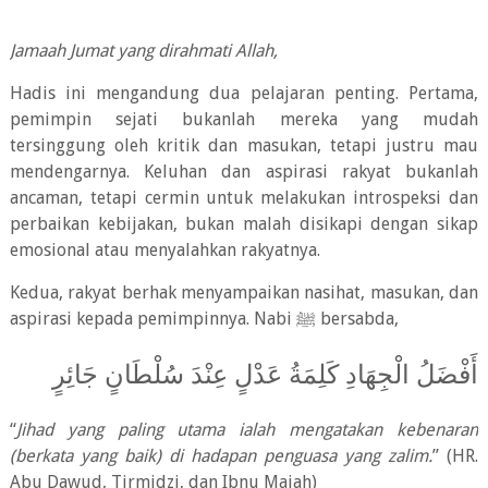
Jamaah Jumat yang dirahmati Allah,
Hadis ini mengandung dua pelajaran penting. Pertama,
pemimpin sejati bukanlah mereka yang mudah
tersinggung oleh kritik dan masukan, tetapi justru mau
mendengarnya. Keluhan dan aspirasi rakyat bukanlah
ancaman, tetapi cermin untuk melakukan introspeksi dan
perbaikan kebijakan, bukan malah disikapi dengan sikap
emosional atau menyalahkan rakyatnya.
Kedua, rakyat berhak menyampaikan nasihat, masukan, dan
aspirasi kepada pemimpinnya.
Nabi
ﷺ
bersabda,
أَفْضَلُ الْجِهَادِ كَلِمَةُ عَدْلٍ عِنْدَ سُلْطَانٍ جَائِرٍ
“
Jihad yang paling utama ialah mengatakan kebenaran
(berkata yang baik) di hadapan penguasa yang zalim.
” (HR.
Abu Dawud, Tirmidzi, dan Ibnu Majah)