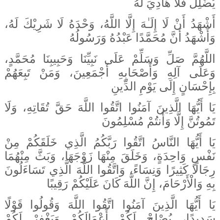
يُضْلِلْ فَلَا هَادِيَ لَهُ
أَشْهَدُ أَنْ لَا إِلَـٰهَ إِلَّا اللَّهُ، وَحْدَهُ لَا شَرِيْكَ لَهُ،
وَأَشْهَدُ أَنَّ مُحَمَّدًا عَبْدُهُ وَرَسُولُهُ
اللَّهُمَّ صَلِّ وَسَلِّمْ عَلَى نَبِيِّنَا وَحَبِيبِنَا مُحَمَّدٍ،
وَعَلَى آلِهِ وَأَصْحَابِهِ أَجْمَعِينَ، وَمَنْ تَبِعَهُمْ
بِإِحْسَانٍ إِلَى يَوْمِ الدِّينِ
يَا أَيُّهَا الَّذِينَ آمَنُوا اتَّقُوا اللَّهَ حَقَّ تُقَاتِهِ، وَلَا
تَمُوتُنَّ إِلَّا وَأَنتُمْ مُسْلِمُونَ
يَا أَيُّهَا النَّاسُ اتَّقُوا رَبَّكُمُ الَّذِي خَلَقَكُمْ مِنْ
نَفْسٍ وَاحِدَةٍ، وَخَلَقَ مِنْهَا زَوْجَهَا، وَبَثَّ مِنْهُمَا
رِجَالًا كَثِيرًا وَنِسَاءً، وَاتَّقُوا اللَّهَ الَّذِي تَسَاءَلُونَ
بِهِ وَالْأَرْحَامَ، إِنَّ اللَّهَ كَانَ عَلَيْكُمْ رَقِيبًا
يَا أَيُّهَا الَّذِينَ آمَنُوا اتَّقُوا اللَّهَ وَقُولُوا قَوْلًا
سَدِيدًا، يُصْلِحْ لَكُمْ أَعْمَالَكُمْ وَيَغْفِرْ لَكُمْ