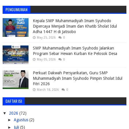
PENGUMUMAN
Kepala SMP Muhammadiyah Imam Syuhodo
Dipercaya Menjadi Imam dan Khatib Sholat Idul
Adha 1447 H di Jatisobo
May 25, 2026
0
SMP Muhammadiyah Imam Syuhodo Jalankan
Program Sebar Hewan Kurban Ke Pelosok Desa
May 05, 2026
0
Perkuat Dakwah Persyarikatan, Guru SMP
Muhammadiyah Imam Syuhodo Pimpin Sholat Idul
Fitri 2026
March 18, 2026
0
DAFTAR ISI
▼
2026
(72)
►
Agustus
(2)
►
Juli
(5)