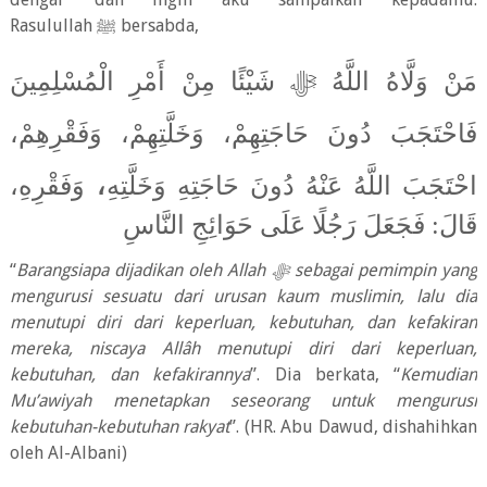
Rasulullah
ﷺ
bersabda,
مَنْ وَلَّاهُ اللَّهُ
ﷻ
شَيْئًا مِنْ أَمْرِ الْمُسْلِمِينَ
فَاحْتَجَبَ دُونَ حَاجَتِهِمْ، وَخَلَّتِهِمْ، وَفَقْرِهِمْ،
،
،
وَفَقْرِهِ
احْتَجَبَ اللَّهُ عَنْهُ دُونَ حَاجَتِهِ وَخَلَّتِهِ
قَالَ: فَجَعَلَ رَجُلًا عَلَى حَوَائِجِ النَّاسِ
“
Barangsiapa dijadikan oleh Allah
ﷻ
sebagai pemimpin yang
mengurusi sesuatu dari urusan kaum muslimin, lalu dia
menutupi diri dari keperluan, kebutuhan, dan kefakiran
mereka, niscaya Allâh menutupi diri dari keperluan,
kebutuhan, dan kefakirannya
”. Dia berkata, “
Kemudian
Mu’awiyah menetapkan seseorang untuk mengurusi
kebutuhan-kebutuhan rakyat
”. (HR. Abu Dawud, dishahihkan
oleh Al-Albani)