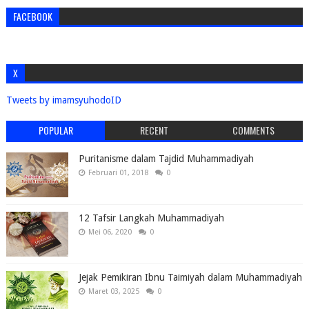
FACEBOOK
X
Tweets by imamsyuhodoID
POPULAR
RECENT
COMMENTS
Puritanisme dalam Tajdid Muhammadiyah
Februari 01, 2018
0
12 Tafsir Langkah Muhammadiyah
Mei 06, 2020
0
Jejak Pemikiran Ibnu Taimiyah dalam Muhammadiyah
Maret 03, 2025
0