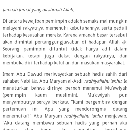
Jamaah Jumat yang dirahmati Allah,
Di antara kewajiban pemimpin adalah semaksimal mungkin
melayani rakyatnya, memenuhi kebutuhannya, serta peduli
terhadap kesusahan mereka. Karena amanah besar tersebut
akan dimintai pertanggungjawaban di hadapan Allah
ﷻ
.
Seorang pemimpin dituntut tidak hanya adil dalam
kebijakan, tetapi juga dekat dengan rakyatnya, dan
membuka diri terhadap keluhan dan masukan masyarakat.
Imam Abu Dawud meriwayatkan sebuah hadis sahih dari
sahabat Nabi
ﷺ
, Abu Maryam al-Azdi
radhiyallahu ‘anhu
. Ia
menuturkan bahwa dirinya pernah menemui Mu‘awiyah
(pemimpin kaum muslimin). Mu‘awiyah pun
menyambutnya seraya berkata, “Kami bergembira dengan
pertemuan ini. Apa yang mendorongmu datang
menemuiku?” Abu Maryam
radhiyallahu ‘anhu
menjawab,
“Aku datang membawa sebuah hadis yang pernah aku
dengar dan ingin aku sampaikan kepadamu.