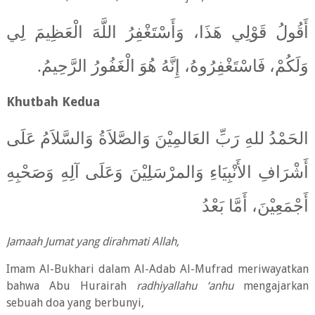
أَقُولُ قَوْلِي هَذَا، وَأَسْتَغْفِرُ اللَّهَ الْعَظِيمَ لِي
.
وَلَكُمْ، فَاسْتَغْفِرُوهُ، إِنَّهُ هُوَ الْغَفُورُ الرَّحِيمُ
Khutbah Kedua
الحَمْدُ للهِ رَبِّ العَالمِيْنَ وَالصَّلاَةُ وَالسَّلاَمُ عَلَى
أَشْرَافِ الأَنْبِيَاءِ وَالمرْسَلِيْنَ وَعَلَى آلِهِ وَصَحْبِهِ
أَجْمَعِيْنَ، أَمَّا بَعْدُ
Jamaah Jumat yang dirahmati Allah,
Imam Al-Bukhari dalam Al-Adab Al-Mufrad meriwayatkan
bahwa Abu Hurairah
radhiyallahu ‘anhu
mengajarkan
sebuah doa yang berbunyi,