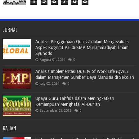
1
9
8
7
0
8
JURNAL
Analisis Penggunaan Quizizz dalam Mengevaluasi
Aspek Kognitif Pai di SMP Muhammadiyah Imam
Syuhodo
August 01, 2024
0
Analisis Implementasi Quality of Work Life (QWL)
dalam Manajemen Sumber Daya Manusia di Sekolah
July 02, 2024
0
Upaya Guru Tahfidz dalam Meningkatkan
Kemampuan Menghafal Al-Qur'an
September 05, 2023
0
KAJIAN