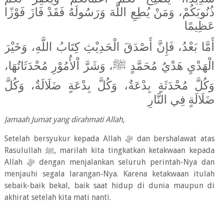
ذُنُوبَكُمْ، وَمَنْ يُطِعِ اللَّهَ وَرَسُولَهُ فَقَدْ فَازَ فَوْزًا
عَظِيمًا
أَمَّا بَعْدُ، فَإِنَّ أَصْدَقَ الْحَدِيْثِ كِتَابُ اللَّهِ، وَخَيْرَ
الْهَدْيِ هَدْيُ مُحَمَّدٍ ﷺ، وَشَرَّ اْلأُمُوْرِ مُحْدَثَاتُهَا،
وَكُلَّ مُحْدَثَةٍ بِدْعَةٌ، وَكُلَّ بِدْعَةٍ ضَلَالَةٌ، وَكُلَّ
ضَلَالَةٍ فِي النَّارِ
Jamaah Jumat yang dirahmati Allah,
Setelah bersyukur kepada Allah
ﷻ
dan bershalawat atas
Rasulullah
ﷺ
, marilah kita tingkatkan ketakwaan kepada
Allah
ﷻ
dengan menjalankan seluruh perintah-Nya dan
menjauhi segala larangan-Nya. Karena ketakwaan itulah
sebaik-baik bekal, baik saat hidup di dunia maupun di
akhirat setelah kita mati nanti.