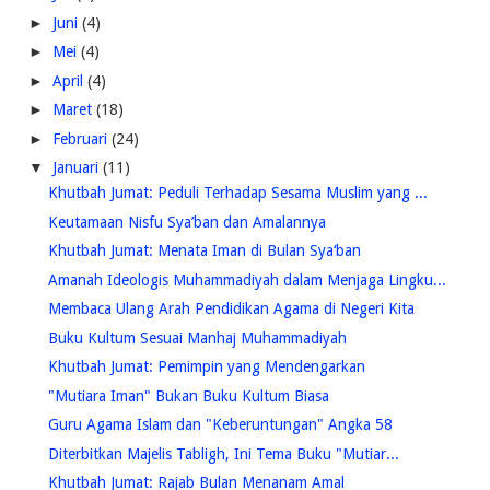
►
Juni
(4)
►
Mei
(4)
►
April
(4)
►
Maret
(18)
►
Februari
(24)
▼
Januari
(11)
Khutbah Jumat: Peduli Terhadap Sesama Muslim yang ...
Keutamaan Nisfu Sya’ban dan Amalannya
Khutbah Jumat: Menata Iman di Bulan Sya‘ban
Amanah Ideologis Muhammadiyah dalam Menjaga Lingku...
Membaca Ulang Arah Pendidikan Agama di Negeri Kita
Buku Kultum Sesuai Manhaj Muhammadiyah
Khutbah Jumat: Pemimpin yang Mendengarkan
"Mutiara Iman" Bukan Buku Kultum Biasa
Guru Agama Islam dan "Keberuntungan" Angka 58
Diterbitkan Majelis Tabligh, Ini Tema Buku "Mutiar...
Khutbah Jumat: Rajab Bulan Menanam Amal