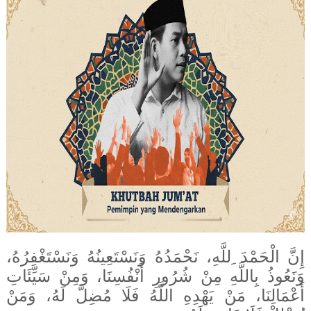
إِنَّ الْحَمْدَ ِللَّهِ، نَحْمَدُهُ وَنَسْتَعِينُهُ وَنَسْتَغْفِرُهُ،
وَنَعُوذُ بِاللَّهِ مِنْ شُرُورِ أَنْفُسِنَا، وَمِنْ سَيِّئَاتِ
أَعْمَالِنَا، مَنْ يَهْدِهِ اللَّهُ فَلَا مُضِلَّ لَهُ، وَمَنْ