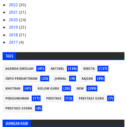
►
2022
(30)
►
2021
(21)
►
2020
(24)
►
2019
(23)
►
2018
(31)
►
2017
(4)
TAGS
(41)
(126)
(127)
AGENDA SEKOLAH
ARTIKEL
BERITA
(23)
(9)
(89)
INFO PENDAFTARAN
JURNAL
KAJIAN
(41)
(26)
(299)
KHUTBAH
KOLOM GURU
NEW
(17)
(12)
(7)
PENGUMUMAN
PRESTASI
PRESTASI GURU
(8)
PRESTASI SISWA
JARINGAN KAMI