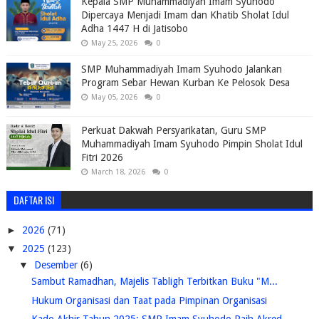
Kepala SMP Muhammadiyah Imam Syuhodo
Dipercaya Menjadi Imam dan Khatib Sholat Idul
Adha 1447 H di Jatisobo
May 25, 2026
0
SMP Muhammadiyah Imam Syuhodo Jalankan
Program Sebar Hewan Kurban Ke Pelosok Desa
May 05, 2026
0
Perkuat Dakwah Persyarikatan, Guru SMP
Muhammadiyah Imam Syuhodo Pimpin Sholat Idul
Fitri 2026
March 18, 2026
0
DAFTAR ISI
►
2026
(71)
▼
2025
(123)
▼
Desember
(6)
Sambut Ramadhan, Majelis Tabligh Terbitkan Buku "M...
Hukum Organisasi dan Taat pada Pimpinan Organisasi