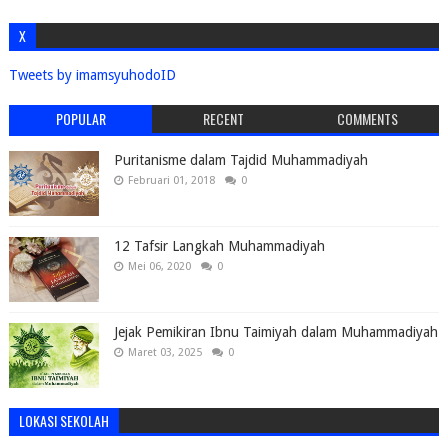
X
Tweets by imamsyuhodoID
POPULAR
RECENT
COMMENTS
Puritanisme dalam Tajdid Muhammadiyah
Februari 01, 2018
0
12 Tafsir Langkah Muhammadiyah
Mei 06, 2020
0
Jejak Pemikiran Ibnu Taimiyah dalam Muhammadiyah
Maret 03, 2025
0
LOKASI SEKOLAH