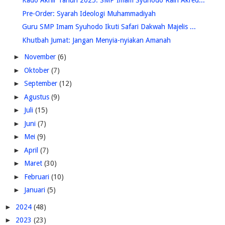
Kado Akhir Tahun 2025: SMP Imam Syuhodo Raih Akred...
Pre-Order: Syarah Ideologi Muhammadiyah
Guru SMP Imam Syuhodo Ikuti Safari Dakwah Majelis ...
Khutbah Jumat: Jangan Menyia-nyiakan Amanah
►
November
(6)
►
Oktober
(7)
►
September
(12)
►
Agustus
(9)
►
Juli
(15)
►
Juni
(7)
►
Mei
(9)
►
April
(7)
►
Maret
(30)
►
Februari
(10)
►
Januari
(5)
►
2024
(48)
►
2023
(23)