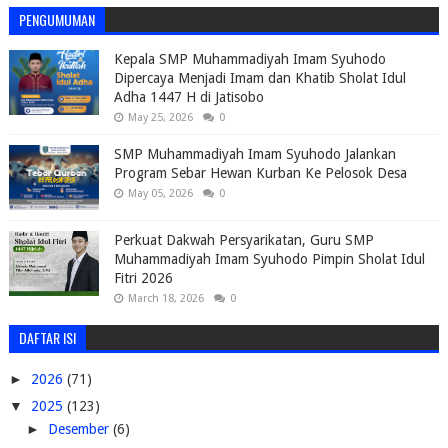
PENGUMUMAN
Kepala SMP Muhammadiyah Imam Syuhodo
Dipercaya Menjadi Imam dan Khatib Sholat Idul
Adha 1447 H di Jatisobo
May 25, 2026
0
SMP Muhammadiyah Imam Syuhodo Jalankan
Program Sebar Hewan Kurban Ke Pelosok Desa
May 05, 2026
0
Perkuat Dakwah Persyarikatan, Guru SMP
Muhammadiyah Imam Syuhodo Pimpin Sholat Idul
Fitri 2026
March 18, 2026
0
DAFTAR ISI
►
2026
(71)
▼
2025
(123)
►
Desember
(6)