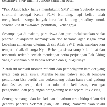
berdirinya SMP Imam Syuhodo sangatlah besar.
“Pak Aking tidak hanya mendukung SMP Imam Syuhodo secara
struktural sebagai Ketua PCM Blimbing, tapi beliau telah
mengeluarkan sangat banyak harta dari kantong pribadinya untuk
sekolah kita di awal-awal perintisan,” kenangnya.
Sesampainya di makam, para siswa dan guru melaksanakan shalat
jenazah, dilanjutkan memanjatkan doa bersama agar segala amal
kebaikan almarhum diterima di sisi Allah SWT, serta mendapatkan
tempat terbaik di surga-Nya. Beberapa siswa tampak khidmat dan
tersentuh, terlebih setelah mendengar cerita perjuangan Pak Aking
yang dikisahkan oleh kepala sekolah dan guru-gurunya.
Ziarah ini menjadi
momen reflektif dan pembelajaran karakter yang
nyata
bagi para siswa. Mereka belajar bahwa sebuah lembaga
pendidikan bisa berdiri dan berkembang bukan hanya dari gedung
dan fasilitas, tetapi dari
niat tulus dan keikhlasan, semangat
pengabdian, dan perjuangan orang-orang besar seperti Pak Aking
.
Semoga semangat dan keteladanan almarhum terus hidup dalam diri
generasi penerus.
Selamat jalan, Pak Aking. Namamu akan selalu