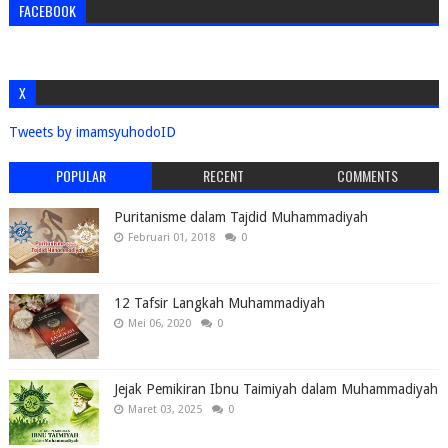
FACEBOOK
X
Tweets by imamsyuhodoID
POPULAR
RECENT
COMMENTS
Puritanisme dalam Tajdid Muhammadiyah
Februari 01, 2018
0
12 Tafsir Langkah Muhammadiyah
Mei 06, 2020
0
Jejak Pemikiran Ibnu Taimiyah dalam Muhammadiyah
Maret 03, 2025
0