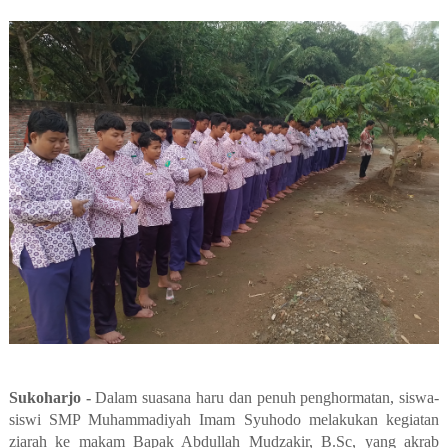
Sukoharjo -
Dalam suasana haru dan penuh penghormatan, siswa-
siswi SMP Muhammadiyah Imam Syuhodo melakukan kegiatan
ziarah ke makam Bapak Abdullah Mudzakir, B.Sc
, yang akrab