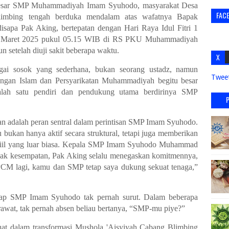
rga besar SMP Muhammadiyah Imam Syuhodo, masyarakat Desa
FAC
mbing tengah berduka mendalam atas wafatnya Bapak
disapa
Pak Aking
, bertepatan dengan Hari Raya Idul Fitri 1
 Maret 2025
pukul
05.15 WIB
di RS PKU Muhammadiyah
un setelah diuji sakit beberapa waktu
.
X
agai sosok yang sederhana, bukan seorang ustadz, namun
Twee
angan Islam dan Persyarikatan Muhammadiyah begitu besar
alah satu
pendiri dan pendukung utama berdirinya SMP
kan adalah
peran sentral dalam perintisan SMP Imam Syuhodo
.
bukan hanya aktif secara struktural, tetapi juga memberikan
il yang luar biasa
. Kepala SMP Imam Syuhodo Muhammad
ak kesempatan, Pak Aking selalu menegaskan komitmennya,
 PCM lagi, kamu dan SMP tetap saya dukung sekuat tenaga
,”
dap
SMP Imam Syuhodo
tak pernah surut. Dalam beberapa
awat, tak pernah absen beliau bertanya, “
SMP-mu piye?
”
kuat dalam
transformasi Mushola 'Aisyiyah Cabang Blimbing