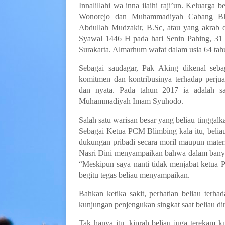
Innalillahi wa inna ilaihi raji’un. Kelua
Wonorejo dan Muhammadiyah Cabang Bli
Abdullah Mudzakir, B.Sc
, atau yang akrab 
Syawal 1446 H pada hari
Senin Pahing, 31
Surakarta. Almarhum wafat dalam usia
64 tah
Sebagai saudagar, Pak Aking dikenal seb
komitmen dan kontribusinya terhadap perju
dan nyata
. Pada tahun 2017 ia adalah s
Muhammadiyah Imam Syuhodo
.
Salah satu warisan besar yang beliau tinggal
Sebagai Ketua PCM Blimbing kala itu, beliau 
dukungan pribadi secara moril maupun materi
Nasri Dini menyampaikan bahwa dalam bany
“
Meskipun saya nanti tidak menjabat ketua
begitu tegas beliau menyampaikan.
Bahkan ketika sakit, perhatian beliau terha
kunjungan penjengukan singkat saat beliau dir
Tak hanya itu, kiprah beliau juga terekam 