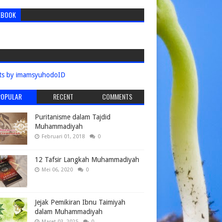
EBOOK
ts by imamsyuhodoID
POPULAR
RECENT
COMMENTS
Puritanisme dalam Tajdid
Muhammadiyah
Februari 01, 2018
0
12 Tafsir Langkah Muhammadiyah
Mei 06, 2020
0
Jejak Pemikiran Ibnu Taimiyah
dalam Muhammadiyah
Maret 03, 2025
0