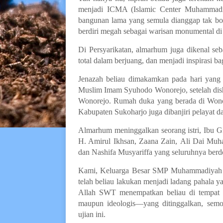
menjadi ICMA (Islamic Center Muhammadi
bangunan lama yang semula dianggap tak bol
berdiri megah sebagai
warisan monumental
di
Di Persyarikatan, almarhum juga dikenal seb
total dalam berjuang
, dan menjadi inspirasi 
Jenazah beliau dimakamkan pada hari yan
Muslim Imam Syuhodo Wonorejo
, setelah di
Wonorejo
. Rumah duka yang berada di
Wono
Kabupaten Sukoharjo juga dibanjiri pelayat d
Almarhum meninggalkan seorang istri,
Ibu G
H. Amirul Ikhsan, Zaana Zain, Ali Dai Muh
dan Nashifa Musyariffa yang seluruhnya berd
Kami, Keluarga Besar SMP Muhammadiyah
telah beliau lakukan menjadi
ladang pahala ya
Allah SWT menempatkan beliau di tempat te
maupun ideologis—yang ditinggalkan, semo
ujian ini.