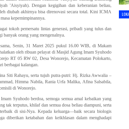
yah 'Aisyiyah)
. Dengan kegigihan dan keberanian beliau,
eh diubah akhirnya bisa direnovasi secara total. Kini ICMA
LOK
 masa kepemimpinannya.
agai tokoh pemersatu lintas generasi, pribadi yang
tulus dan
bagi banyak orang yang mengenalnya.
g sama,
Senin, 31 Maret 2025 pukul 16.00 WIB
, di
Makam
shalatkan oleh ribuan pelayat di
Masjid Agung Imam Syuhodo
rejo RT 05 RW 02, Desa Wonorejo, Kecamatan Polokarto,
ari berbagai kalangan
.
ina Siti Rahayu
, serta tujuh putra-putri: Hj. Rizka Awwalia –
ammad, Himma Nabila, Rania Urfa Malika, Afina Salsabila,
omisili di Wonorejo.
 Imam Syuhodo berdoa, semoga
semua amal kebaikan
yang
ng tak terputus
, khilaf dan semua dosa beliau diampuni, serta
rbaik di sisi-Nya. Kepada keluarga—baik secara biologis
ga diberikan ketabahan dan keikhlasan dalam menghadapi