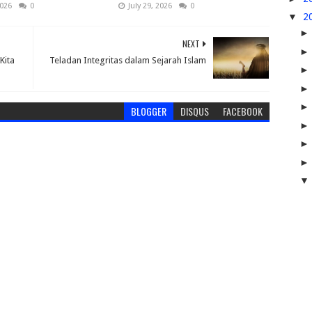
2026
0
July 29, 2026
0
▼
2
NEXT
Kita
Teladan Integritas dalam Sejarah Islam
BLOGGER
DISQUS
FACEBOOK