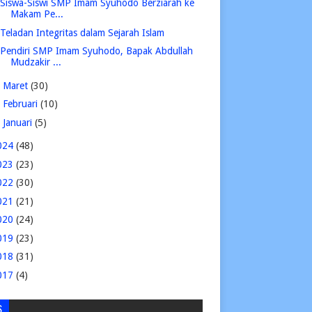
Siswa-Siswi SMP Imam Syuhodo Berziarah ke
Makam Pe...
Teladan Integritas dalam Sejarah Islam
Pendiri SMP Imam Syuhodo, Bapak Abdullah
Mudzakir ...
►
Maret
(30)
►
Februari
(10)
►
Januari
(5)
024
(48)
023
(23)
022
(30)
021
(21)
020
(24)
019
(23)
018
(31)
017
(4)
S