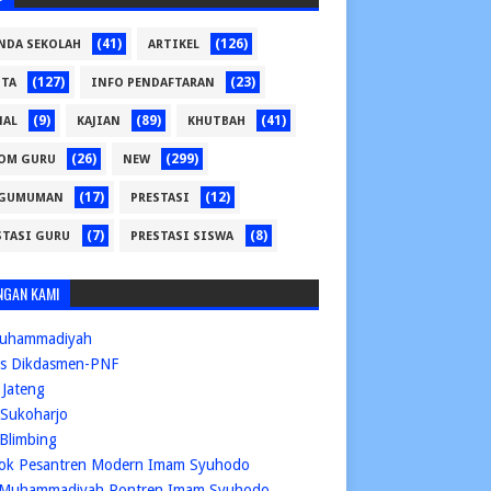
(41)
(126)
NDA SEKOLAH
ARTIKEL
(127)
(23)
ITA
INFO PENDAFTARAN
(9)
(89)
(41)
NAL
KAJIAN
KHUTBAH
(26)
(299)
OM GURU
NEW
(17)
(12)
GUMUMAN
PRESTASI
(7)
(8)
STASI GURU
PRESTASI SISWA
NGAN KAMI
uhammadiyah
is Dikdasmen-PNF
Jateng
Sukoharjo
Blimbing
ok Pesantren Modern Imam Syuhodo
Muhammadiyah Pontren Imam Syuhodo