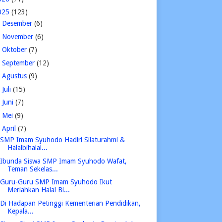
025
(123)
►
Desember
(6)
►
November
(6)
►
Oktober
(7)
►
September
(12)
►
Agustus
(9)
►
Juli
(15)
►
Juni
(7)
►
Mei
(9)
▼
April
(7)
SMP Imam Syuhodo Hadiri Silaturahmi &
Halalbihalal...
Ibunda Siswa SMP Imam Syuhodo Wafat,
Teman Sekelas...
Guru-Guru SMP Imam Syuhodo Ikut
Meriahkan Halal Bi...
Di Hadapan Petinggi Kementerian Pendidikan,
Kepala...