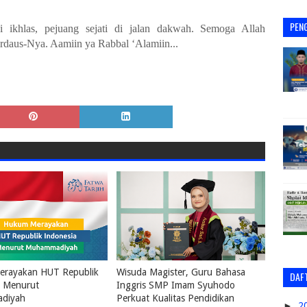
PEN
i ikhlas, pejuang sejati di jalan dakwah. Semoga Allah
irdaus-Nya.
Aamiin ya Rabbal ‘Alamiin...
rayakan HUT Republik
Wisuda Magister, Guru Bahasa
DAFT
a Menurut
Inggris SMP Imam Syuhodo
diyah
Perkuat Kualitas Pendidikan
►
2