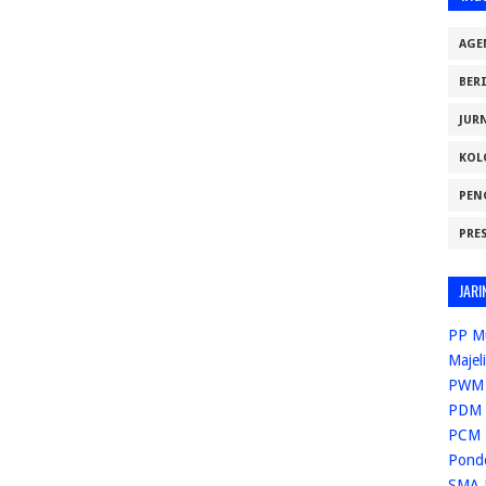
AGE
BER
JUR
KOL
PEN
PRE
JARI
PP M
Majel
PWM 
PDM 
PCM 
Pond
SMA 