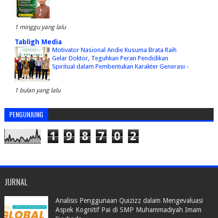
1 minggu yang lalu
Tabligh Media
Motivator Nasional Andie Kusuma Brata Raih
Gelar Doktor, Teguhkan Peran Pendidikan
Spiritual dalam Pembentukan Karakter Generasi
-
1 bulan yang lalu
PENGUNJUNG
1
9
8
7
0
2
JURNAL
Analisis Penggunaan Quizizz dalam Mengevaluasi
Aspek Kognitif Pai di SMP Muhammadiyah Imam