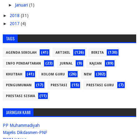
►
Januari
(1)
►
2018
(31)
►
2017
(4)
TAGS
(41)
(126)
(130)
AGENDA SEKOLAH
ARTIKEL
BERITA
(23)
(9)
(89)
INFO PENDAFTARAN
JURNAL
KAJIAN
(41)
(26)
(302)
KHUTBAH
KOLOM GURU
NEW
(17)
(15)
(7)
PENGUMUMAN
PRESTASI
PRESTASI GURU
(11)
PRESTASI SISWA
JARINGAN KAMI
PP Muhammadiyah
Majelis Dikdasmen-PNF