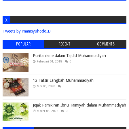
X
Tweets by imamsyuhodoID
POPULAR
RECENT
COMMENTS
Puritanisme dalam Tajdid Muhammadiyah
Februari 01, 2018
0
12 Tafsir Langkah Muhammadiyah
Mei 06, 2020
0
Jejak Pemikiran Ibnu Taimiyah dalam Muhammadiyah
Maret 03, 2025
0