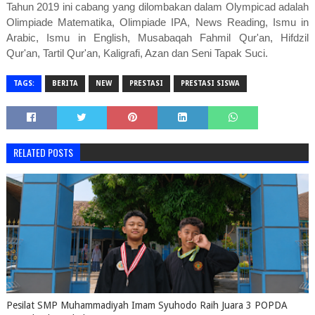
Tahun 2019 ini cabang yang dilombakan dalam Olympicad adalah
Olimpiade Matematika, Olimpiade IPA, News Reading, Ismu in
Arabic, Ismu in English, Musabaqah Fahmil Qur'an, Hifdzil
Qur'an, Tartil Qur'an, Kaligrafi, Azan dan Seni Tapak Suci.
TAGS:
BERITA
NEW
PRESTASI
PRESTASI SISWA
RELATED POSTS
Pesilat SMP Muhammadiyah Imam Syuhodo Raih Juara 3 POPDA