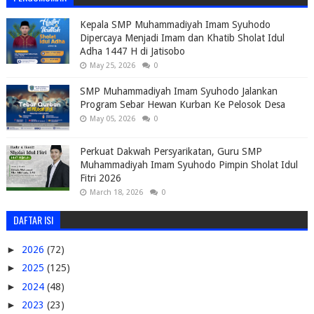
Kepala SMP Muhammadiyah Imam Syuhodo
Dipercaya Menjadi Imam dan Khatib Sholat Idul
Adha 1447 H di Jatisobo
May 25, 2026
0
SMP Muhammadiyah Imam Syuhodo Jalankan
Program Sebar Hewan Kurban Ke Pelosok Desa
May 05, 2026
0
Perkuat Dakwah Persyarikatan, Guru SMP
Muhammadiyah Imam Syuhodo Pimpin Sholat Idul
Fitri 2026
March 18, 2026
0
DAFTAR ISI
►
2026
(72)
►
2025
(125)
►
2024
(48)
►
2023
(23)