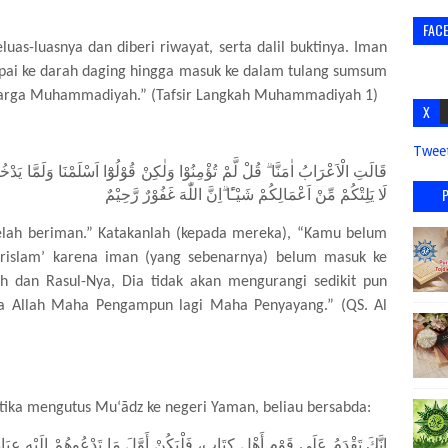
FAC
uas-luasnya dan diberi riwayat, serta dalil buktinya. Iman
pai ke darah daging hingga masuk ke dalam tulang sumsum
h warga Muhammadiyah.” (Tafsir Langkah Muhammadiyah 1)
X
Twee
قَالَتِ الْاَعْرَابُ اٰمَنَّا ۗ قُلْ لَّمْ تُؤْمِنُوْا وَلٰكِنْ قُوْلُوْٓا اَسْلَمْنَا وَلَمَّا يَدْ
لَا يَلِتْكُمْ مِّنْ اَعْمَالِكُمْ شَيْـًٔا ۗاِنَّ اللّٰهَ غَفُوْرٌ رَّحِيْمٌ
elah beriman.” Katakanlah (kepada mereka), “Kamu belum
berislam’ karena iman (yang sebenarnya) belum masuk ke
h dan Rasul-Nya, Dia tidak akan mengurangi sedikit pun
a Allah Maha Pengampun lagi Maha Penyayang.” (QS. Al
tika mengutus Mu‘ādz ke negeri Yaman, beliau bersabda:
إِنَّكَ تَقْدَمُ عَلَى قَوْمٍ أَهْلِ كِتَابٍ، فَلْيَكُنْ أَوَّلَ مَا تَدْعُوهُمْ إِلَيْهِ عِبَا،