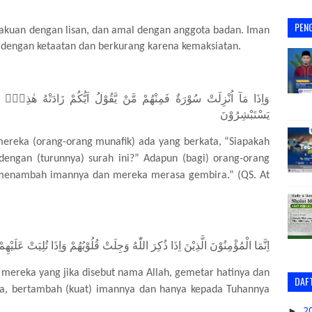
PEN
akuan dengan lisan, dan amal dengan anggota badan
.
Iman
 dengan ketaatan dan berkurang karena kemaksiatan.
وَاِذَا مَآ اُنْزِلَتْ سُوْرَةٌ فَمِنْهُمْ مَّنْ يَّقُوْلُ اَيُّكُمْ زَادَتْهُ هٰذِهٖٓ اِيْم
يَسْتَبْشِرُوْنَ
 mereka (orang-orang munafik) ada yang berkata, “Siapakah
engan (turunnya) surah ini?” Adapun (bagi) orang-orang
ti menambah imannya dan mereka merasa gembira.” (QS. At
اِنَّمَا الْمُؤْمِنُوْنَ الَّذِيْنَ اِذَا ذُكِرَ اللّٰهُ وَجِلَتْ قُلُوْبُهُمْ وَاِذَا تُلِيَتْ عَلَيْهِم
ereka yang jika disebut nama Allah, gemetar hatinya dan
DAFT
ka, bertambah (kuat) imannya dan hanya kepada Tuhannya
►
2