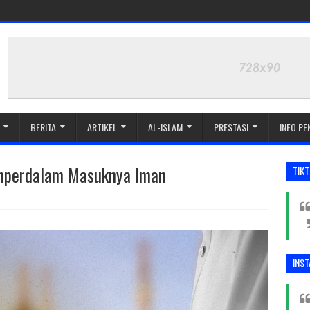
BERITA
ARTIKEL
AL-ISLAM
PRESTASI
INFO P
mperdalam Masuknya Iman
TIK
INS