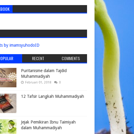
EBOOK
ts by imamsyuhodoID
POPULAR
RECENT
COMMENTS
Puritanisme dalam Tajdid
Muhammadiyah
Februari 01, 2018
0
12 Tafsir Langkah Muhammadiyah
Jejak Pemikiran Ibnu Taimiyah
dalam Muhammadiyah