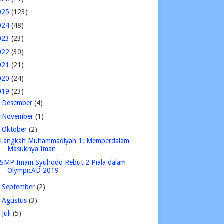
025
(123)
024
(48)
023
(23)
022
(30)
021
(21)
020
(24)
019
(23)
►
Desember
(4)
►
November
(1)
▼
Oktober
(2)
Langkah Muhammadiyah 1: Memperdalam
Masuknya Iman
SMP Imam Syuhodo Rebut 2 Piala dalam
OlympicAD 2019
►
September
(2)
►
Agustus
(3)
►
Juli
(5)