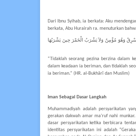
Dari Ibnu Syihab, ia berkata: Aku mendeng
berkata, Abu Hurairah ra. menuturkan bahw
ْرِقُ وَهُوَ مُؤْمِنٌ وَلاَ يَشْرَبُ الْخَمْرَ حِينَ يَشْرَبُهَا
“Tidaklah seorang pezina berzina dalam k
dalam keadaan ia beriman, dan tidaklah 
ia beriman.” (HR. al-Bukhārī dan Muslim)
Iman Sebagai Dasar Langkah
Muhammadiyah
adalah persyarikatan ya
gerakan dakwah amar ma‘ruf nahi munkar. 
dasar persyarikatan ketika berbicara te
identitas persyarikatan ini adalah “Ger