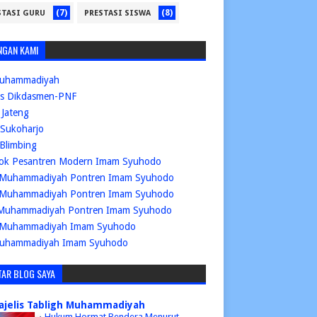
(7)
(8)
STASI GURU
PRESTASI SISWA
NGAN KAMI
uhammadiyah
is Dikdasmen-PNF
Jateng
Sukoharjo
Blimbing
ok Pesantren Modern Imam Syuhodo
Muhammadiyah Pontren Imam Syuhodo
Muhammadiyah Pontren Imam Syuhodo
Muhammadiyah Pontren Imam Syuhodo
Muhammadiyah Imam Syuhodo
uhammadiyah Imam Syuhodo
TAR BLOG SAYA
ajelis Tabligh Muhammadiyah
Hukum Hormat Bendera Menurut