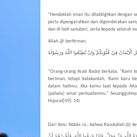
“Hendaklah iman itu ditablighkan dengan sel
perlu dipengaruhkan dan digembirakan sam
dan di hati sanubari, serta kepada seluru
Allah
ﷻ
berfirman,
خُلِ الْاِيْمَانُ فِيْ قُلُوْبِكُمْ ۗوَاِنْ تُطِيْعُوا اللّٰهَ وَرَسُوْلَهٗ
“Orang-orang Arab Badui berkata, “Kami t
beriman, tetapi katakanlah, ‘Kami baru 
dalam hatimu. Jika kamu taat kepada Alla
(pahala) amal perbuatanmu.” Sesungguhny
Hujurat[49]: 14)
Dari Ibnu ‘Abbās ra., bahwa Rasulullah
ﷺ
ke
دَةُ اللَّهِ عَزَّ وَجَلَّ
فَإِذَا عَرَفُوا اللَّهَ، فَأَخْبِرْهُمْ أَنَّ