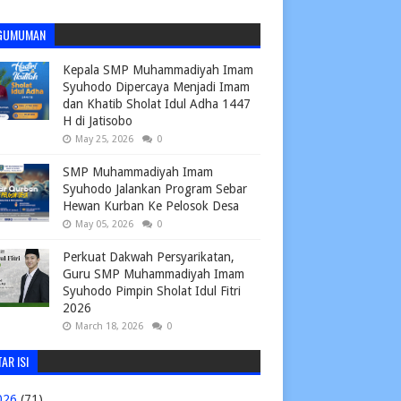
GUMUMAN
Kepala SMP Muhammadiyah Imam
Syuhodo Dipercaya Menjadi Imam
dan Khatib Sholat Idul Adha 1447
H di Jatisobo
May 25, 2026
0
SMP Muhammadiyah Imam
Syuhodo Jalankan Program Sebar
Hewan Kurban Ke Pelosok Desa
May 05, 2026
0
Perkuat Dakwah Persyarikatan,
Guru SMP Muhammadiyah Imam
Syuhodo Pimpin Sholat Idul Fitri
2026
March 18, 2026
0
AR ISI
026
(71)