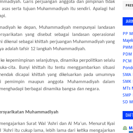
mmadiyah. Garis perjuangan anggota dan pimpinan tidak
PRE
asas serta tujuan Muhammadiyah itu sendiri. Apalagi hal
api.
JARI
mmadiyah ke depan, Muhammadiyah mempunyai landasan
PP M
yarikatan yang disebut sebagai landasan operasional
Majel
i dikenal sebagai khittah perjuangan Muhammadiyah yang
PWM 
nya adalah tafsir 12 langkah Muhammadiyah.
PDM 
 ke kepemimpinan selanjutnya, dinamika perpolitikan selalu
PCM 
Pond
ka-cita. Bunyi khittah itu tentu menggambarkan situasi
SMA 
hendak dicapai khittah yang dikeluarkan pada umumnya
SMK 
agi pemimpin maupun anggota Muhammadiyah dalam
MTs 
 menghadapi berbagai dinamika bangsa dan negara.
SMP 
SD M
ersyarikatan Muhammadiyah
DAF
 mengajarkan Surat Wal ‘Ashri dan Al Ma‘un. Menurut Kyai
M
‘Ashri itu cukup lama, lebih lama dari ketika mengajarkan