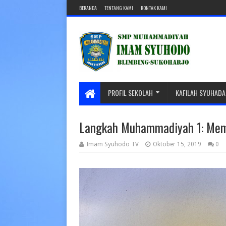
BERANDA
TENTANG KAMI
KONTAK KAMI
PROFIL SEKOLAH
KAFILAH SYUHADA
Langkah Muhammadiyah 1: Me
Imam Syuhodo TV
Oktober 15, 2019
0