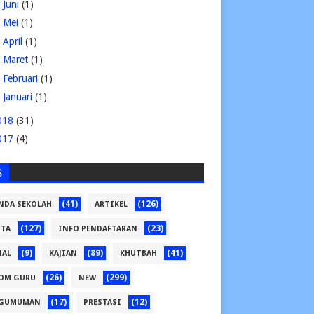
►
Juni
(1)
►
Mei
(1)
►
April
(1)
►
Maret
(1)
►
Februari
(1)
►
Januari
(1)
018
(31)
017
(4)
S
(41)
(126)
NDA SEKOLAH
ARTIKEL
(127)
(23)
ITA
INFO PENDAFTARAN
(9)
(89)
(41)
NAL
KAJIAN
KHUTBAH
(26)
(299)
OM GURU
NEW
(17)
(12)
GUMUMAN
PRESTASI