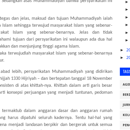
” Sedangkan asas Muhammadiyah bahwa persyarikatan ini
n tegas dan jelas, maksud dan tujuan Muhammadiyah ialah
Islam sehingga terwujud masyarakat Islam yang sebenar-
rakat Islam yang sebenar-benarnya. Jelas dan tidak
ami tujuan dari persyarikatan ini walaupun ada dua hal
akkan dan menjunjung tinggi agama Islam.
►
2
ka terwujudlah masyarakat Islam yang sebenar-benarnya
►
2
ur.
TAG
 abad lebih, persyarikatan Muhammadiyah yang didirikan
ijjah 1330 Hijriyah – dan bertepatan tanggal 18 November
AGE
nsisten di atas khittah-nya. Khittah dalam arti garis besar
arti konsepsi perjuangan yang menjadi tuntunan, pedoman
BER
JUR
tas termaktub dalam anggaran dasar dan anggaran rumah
KOL
g harus dipatuhi seluruh kadernya. Tentu hal-hal yang
arena menjadi landasan berpikir dan bergerak untuk semua
PEN