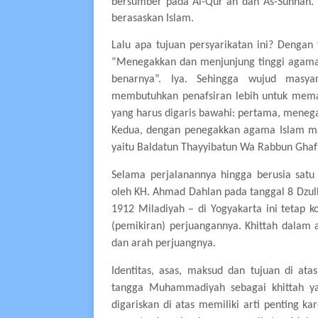
bersumber pada Al-Qur`an dan As-Sunnah.
berasaskan Islam.
Lalu apa tujuan persyarikatan ini? Denga
“Menegakkan dan menjunjung tinggi agama 
benarnya”. Iya. Sehingga wujud masya
membutuhkan penafsiran lebih untuk memah
yang harus digaris bawahi: pertama, meneg
Kedua, dengan penegakkan agama Islam ma
yaitu Baldatun Thayyibatun Wa Rabbun Ghaf
Selama perjalanannya hingga berusia satu
oleh KH. Ahmad Dahlan pada tanggal 8 Dzulh
1912 Miladiyah – di Yogyakarta ini tetap ko
(pemikiran) perjuangannya. Khittah dalam 
dan arah perjuangnya.
Identitas, asas, maksud dan tujuan di a
tangga Muhammadiyah sebagai khittah yan
digariskan di atas memiliki arti penting k