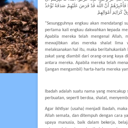
ا فَأَخْبِرْهُمْ أَنَّ اللَّهَ قَدْ فَرَضَ عَلَيْهِمْ صَدَقَةً تُؤْخَذُ
قَّ كَرَائِمَ أَمْوَالِهِمْ
“Sesungguhnya engkau akan mendatangi su
pertama kali engkau dakwahkan kepada mer
Apabila mereka telah mengenal Allah, 
mewajibkan atas mereka shalat lima 
melaksanakan hal itu, maka beritahukanlah
zakat yang diambil dari orang-orang kaya d
antara mereka. Apabila mereka telah menaat
(jangan mengambil) harta-harta mereka yang
Ibadah adalah
suatu nama yang mencakup se
perbuatan, seperti berdoa, shalat, menyembe
Agar ikhtiyar (usaha) menjadi ibadah, maka
Allah semata, dan ditempuh dengan cara yan
upaya manusia, baik dalam bekerja, belaja