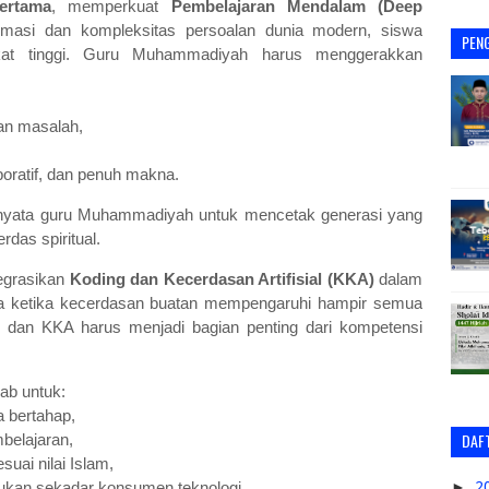
ertama
, memperkuat
Pembelajaran Mendalam (Deep
rmasi dan kompleksitas persoalan dunia modern, siswa
PEN
kat tinggi. Guru Muhammadiyah harus menggerakkan
n masalah,
boratif, dan penuh makna.
 nyata guru Muhammadiyah untuk mencetak generasi yang
das spiritual.
egrasikan
Koding dan Kecerdasan Artifisial (KKA)
dalam
ra ketika kecerdasan buatan mempengaruhi hampir semua
tal dan KKA harus menjadi bagian penting dari kompetensi
ab untuk:
 bertahap,
DAFT
belajaran,
uai nilai Islam,
►
2
bukan sekadar konsumen teknologi.