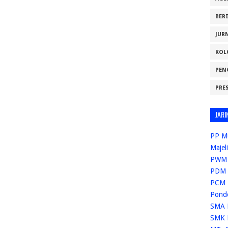
BER
JUR
KOL
PEN
PRE
JARI
PP M
Majel
PWM 
PDM 
PCM 
Pond
SMA 
SMK 