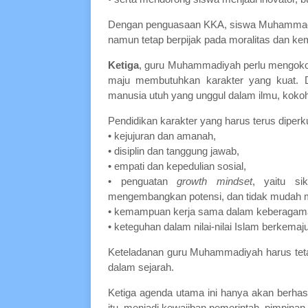
Dengan penguasaan KKA, siswa Muhammadiya
namun tetap berpijak pada moralitas dan ke
Ketiga
, guru Muhammadiyah perlu mengo
maju membutuhkan karakter yang kuat. 
manusia utuh yang unggul dalam ilmu, koko
Pendidikan karakter yang harus terus diperku
• kejujuran dan amanah,
• disiplin dan tanggung jawab,
• empati dan kepedulian sosial,
• penguatan
growth mindset
, yaitu si
mengembangkan potensi, dan tidak mudah 
• kemampuan kerja sama dalam keberagam
• keteguhan dalam nilai-nilai Islam berkemaj
Keteladanan guru Muhammadiyah harus teta
dalam sejarah.
Ketiga agenda utama ini hanya akan berhas
itu, menjadi kewajiban pemerintah, pimpinan