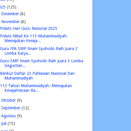
025
(125)
►
Desember
(6)
▼
November
(6)
Pidato Hari Guru Nasional 2025
Pidato Milad Ke-113 Muhammadiyah:
Memajukan Keseja...
Guru IPA SMP Imam Syuhodo Raih Juara 2
Lomba Karya...
Guru SMP Imam Syuhodo Raih Juara 3 Lomba
Geguritan...
Berikut Daftar 23 Pahlawan Nasional Dari
Muhammadiyah
113 Tahun Muhammadiyah: Memajukan
Kesejahteraan Ba...
►
Oktober
(9)
►
September
(12)
►
Agustus
(9)
►
Juli
(15)