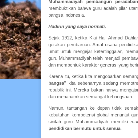
Muhammadiyah pembangun peradaban
membuktikan bahwa guru adalah pilar utam
bangsa Indonesia.
Hadirin yang saya hormati,
Sejak 1912, ketika Kiai Haji Ahmad Dahl
gerakan pembaruan. Amal usaha pendidik
umat untuk mengejar ketertinggalan, mema
guru Muhammadiyah telah menjadi pembawa
dan membentuk karakter generasi yang beri
Karena itu, ketika kita mengobarkan seman
bangsa”
kita sebenarnya sedang memotret
republik ini. Mereka bukan hanya mengaj
dan menanamkan semangat kebangsaan.
Namun, tantangan ke depan tidak semakin
kebutuhan kompetensi global menuntut gur
sinilah guru Muhammadiyah memiliki
man
pendidikan bermutu untuk semua
.