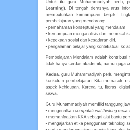
Untuk itu guru Muhammadiyah perlu,
p
Learning)
. Di tengah derasnya arus info
membutuhkan kemampuan berpikir ting
pembelajaran yang mendorong:
• pemahaman konseptual yang mendalam,
• kemampuan menganalisis dan memecahka
• kepekaan sosial dan kesadaran diri,
• pengalaman belajar yang kontekstual, kola
Pembelajaran Mendalam adalah kontribusi
tidak hanya cerdas akademik, namun juga cer
Kedua
, guru Muhammadiyah perlu mengint
kurikulum pembelajaran. Kita memasuki e
aspek kehidupan. Karena itu, literasi digi
siswa.
Guru Muhammadiyah memiliki tanggung jaw
• mengenalkan
computational thinking
secara
• memanfaatkan KKA sebagai alat bantu pem
• mengajarkan etika penggunaan teknologi ses
• serta mendorong siswa menjadi inovator, 