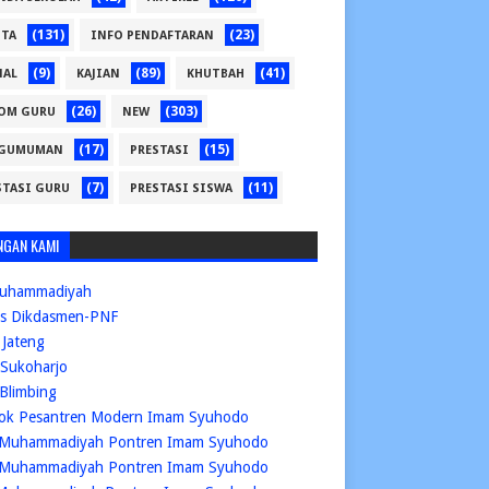
(131)
(23)
ITA
INFO PENDAFTARAN
(9)
(89)
(41)
NAL
KAJIAN
KHUTBAH
(26)
(303)
OM GURU
NEW
(17)
(15)
GUMUMAN
PRESTASI
(7)
(11)
STASI GURU
PRESTASI SISWA
NGAN KAMI
uhammadiyah
is Dikdasmen-PNF
Jateng
Sukoharjo
Blimbing
ok Pesantren Modern Imam Syuhodo
Muhammadiyah Pontren Imam Syuhodo
Muhammadiyah Pontren Imam Syuhodo