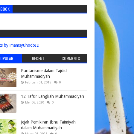
EBOOK
ts by imamsyuhodoID
POPULAR
RECENT
COMMENTS
Puritanisme dalam Tajdid
Muhammadiyah
Februari 01, 2018
0
12 Tafsir Langkah Muhammadiyah
Mei 06, 2020
0
Jejak Pemikiran Ibnu Taimiyah
dalam Muhammadiyah
Maret 03, 2025
0