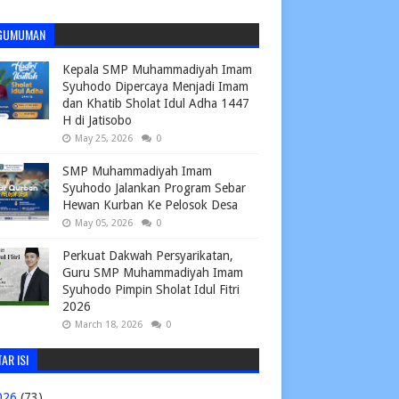
GUMUMAN
Kepala SMP Muhammadiyah Imam
Syuhodo Dipercaya Menjadi Imam
dan Khatib Sholat Idul Adha 1447
H di Jatisobo
May 25, 2026
0
SMP Muhammadiyah Imam
Syuhodo Jalankan Program Sebar
Hewan Kurban Ke Pelosok Desa
May 05, 2026
0
Perkuat Dakwah Persyarikatan,
Guru SMP Muhammadiyah Imam
Syuhodo Pimpin Sholat Idul Fitri
2026
March 18, 2026
0
AR ISI
026
(73)