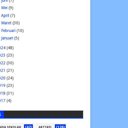
►
Juni
(7)
►
Mei
(9)
►
April
(7)
►
Maret
(30)
►
Februari
(10)
►
Januari
(5)
024
(48)
023
(23)
022
(30)
021
(21)
020
(24)
019
(23)
018
(31)
017
(4)
S
(42)
(126)
NDA SEKOLAH
ARTIKEL