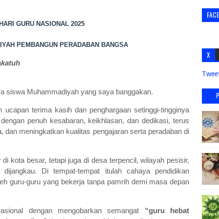
FAC
HARI GURU NASIONAL 2025
IYAH PEMBANGUN PERADABAN BANGSA
X
akatuh
Twee
para siswa Muhammadiyah yang saya banggakan.
ucapan terima kasih dan penghargaan setinggi-tingginya
engan penuh kesabaran, keikhlasan, dan dedikasi, terus
dan meningkatkan kualitas pengajaran serta peradaban di
kota besar, tetapi juga di desa terpencil, wilayah pesisir,
t dijangkau. Di tempat-tempat itulah cahaya pendidikan
leh guru-guru yang bekerja tanpa pamrih demi masa depan
 Nasional dengan mengobarkan semangat
“guru hebat