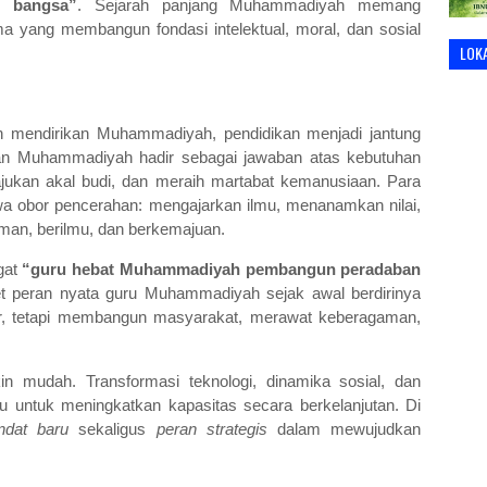
 bangsa”
. Sejarah panjang Muhammadiyah memang
a yang membangun fondasi intelektual, moral, dan sosial
LOK
an mendirikan Muhammadiyah, pendidikan menjadi jantung
an Muhammadiyah hadir sebagai jawaban atas kebutuhan
jukan akal budi, dan meraih martabat kemanusiaan. Para
 obor pencerahan: mengajarkan ilmu, menanamkan nilai,
man, berilmu, dan berkemajuan.
gat
“guru hebat Muhammadiyah pembangun peradaban
 peran nyata guru Muhammadiyah sejak awal berdirinya
ar, tetapi membangun masyarakat, merawat keberagaman,
 mudah. Transformasi teknologi, dinamika sosial, dan
u untuk meningkatkan kapasitas secara berkelanjutan. Di
dat baru
sekaligus
peran strategis
dalam mewujudkan