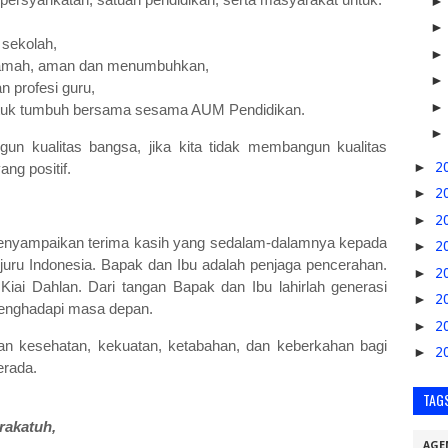
r sekolah,
 ramah, aman dan menumbuhkan,
n profesi guru,
ntuk tumbuh bersama sesama AUM Pendidikan.
gun kualitas bangsa, jika kita tidak membangun kualitas
►
2
ng positif.
►
2
►
2
 menyampaikan terima kasih yang sedalam-dalamnya kepada
►
2
uru Indonesia. Bapak dan Ibu adalah penjaga pencerahan.
►
2
iai Dahlan. Dari tangan Bapak dan Ibu lahirlah generasi
►
2
menghadapi masa depan.
►
2
 kesehatan, kekuatan, ketabahan, dan keberkahan bagi
►
2
erada.
TAG
rakatuh,
AGE