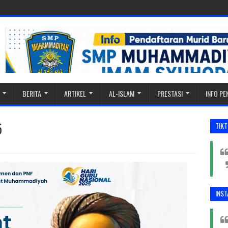
BERITA
ARTIKEL
AL-ISLAM
PRESTASI
INFO P
5
TIK
INS