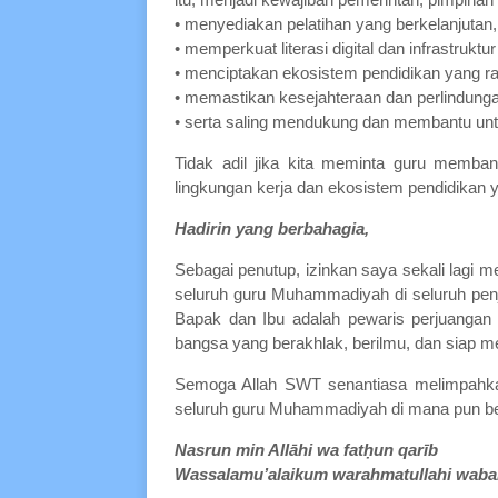
• menyediakan pelatihan yang berkelanjutan,
• memperkuat literasi digital dan infrastruktu
• menciptakan ekosistem pendidikan yang
• memastikan kesejahteraan dan perlindunga
• serta saling mendukung dan membantu u
Tidak adil jika kita meminta guru memban
lingkungan kerja dan ekosistem pendidikan ya
Hadirin yang berbahagia,
Sebagai penutup, izinkan saya sekali lagi
seluruh guru Muhammadiyah di seluruh penj
Bapak dan Ibu adalah pewaris perjuangan K
bangsa yang berakhlak, berilmu, dan siap 
Semoga Allah SWT senantiasa melimpahkan
seluruh guru Muhammadiyah di mana pun b
Nasrun min Allāhi wa fatḥun qarīb
Wassalamu’alaikum warahmatullahi waba