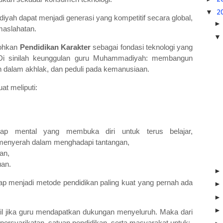
▼
2
h dapat menjadi generasi yang kompetitif secara global,
maslahatan.
kohkan
Pendidikan Karakter
sebagai fondasi teknologi yang
Di sinilah keunggulan guru Muhammadiyah: membangun
h dalam akhlak, dan peduli pada kemanusiaan.
at meliputi:
kap mental yang membuka diri untuk terus belajar,
menyerah dalam menghadapi tantangan,
an,
uan.
p menjadi metode pendidikan paling kuat yang pernah ada
il jika guru mendapatkan dukungan menyeluruh. Maka dari
 persyarikatan, satuan pendidikan, serta masyarakat untuk: