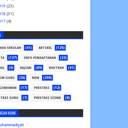
019
(23)
018
(31)
017
(4)
S
(41)
(126)
NDA SEKOLAH
ARTIKEL
(127)
(23)
ITA
INFO PENDAFTARAN
(9)
(89)
(41)
NAL
KAJIAN
KHUTBAH
(26)
(299)
OM GURU
NEW
(17)
(12)
GUMUMAN
PRESTASI
(7)
(8)
STASI GURU
PRESTASI SISWA
NGAN KAMI
uhammadiyah