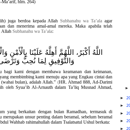
-Ma’arif, hlm. 264)
halih) juga berdoa kepada Allah
S
ubhanahu wa Ta’ala
agar
an dan menerima amal-amal mereka.
Maka apabila telah
 Allah
S
ubhanahu wa Ta’ala
:
اللَّهُ أَكْبَرُ، اللَّهُمَّ أَهِلَّهُ عَلَيْنَا بِالْأَمْنِ ،
وَالتَّوْفِيقِ لِمَا نُحِبُّ وَتَرْضَى، ر
l itu bagi kami dengan membawa keamanan dan keimanan,
 yang membimbing kami menuju apa yang Engkau cintai dan
wahai bulan), adalah Allah.”
(
HR. Ahmad 888, Ad-Darimi
hih oleh Syua’ib Al-Arnauth dalam Ta’liq Musnad Ahmad,
►
2
►
2
um yang berkaitan dengan bulan Ramadhan, termasuk di
►
2
u merupakan unsur penting dalam beramal, sebelum beramal
►
2
ul Wahhab rahimahullah dalam Tsalatsatul Ushul berkata:
►
2