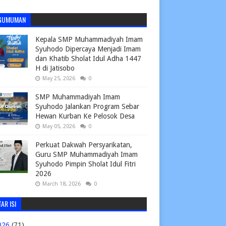
GUMUMAN
Kepala SMP Muhammadiyah Imam
Syuhodo Dipercaya Menjadi Imam
dan Khatib Sholat Idul Adha 1447
H di Jatisobo
May 25, 2026
0
SMP Muhammadiyah Imam
Syuhodo Jalankan Program Sebar
Hewan Kurban Ke Pelosok Desa
May 05, 2026
0
Perkuat Dakwah Persyarikatan,
Guru SMP Muhammadiyah Imam
Syuhodo Pimpin Sholat Idul Fitri
2026
March 18, 2026
0
AR ISI
026
(71)