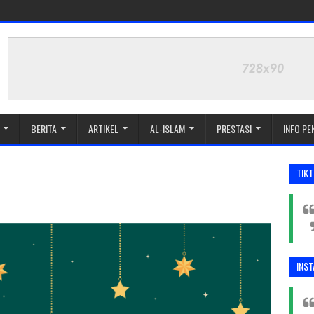
BERITA
ARTIKEL
AL-ISLAM
PRESTASI
INFO P
TIK
INS