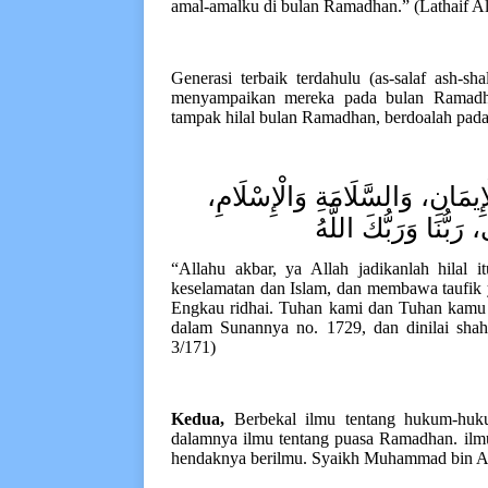
amal-amalku di bulan Ramadhan.” (Lathaif Al
Generasi terbaik terdahulu (as-salaf ash-s
menyampaikan mereka pada bulan Ramadh
tampak hilal bulan Ramadhan, berdoalah pada
وَالْإِيمَانِ، وَالسَّلَامَةِ وَالْإِسْلَامِ
َبُّنَا وَرَبُّكَ اللَّهُ
“Allahu akbar, ya Allah jadikanlah hila
keselamatan dan Islam, dan membawa taufik
Engkau ridhai. Tuhan kami dan Tuhan kamu (
dalam Sunannya no. 1729, dan dinilai sha
3/171)
Kedua,
Berbekal ilmu tentang hukum
-
huk
dalamnya ilmu tentang puasa Ramadhan. ilm
hendaknya berilmu. Syaikh Muhammad bin Abd