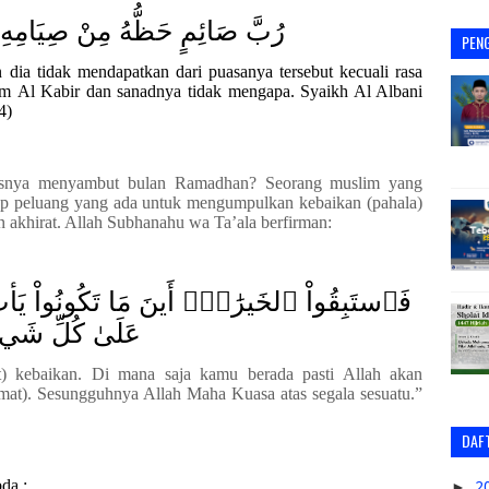
رُبَّ صَائِمٍ حَظُّهُ مِنْ صِيَامِه
PEN
dia tidak mendapatkan dari puasanya tersebut kecuali rasa
am Al Kabir dan sanadnya tidak mengapa. Syaikh Al Albani
4
)
rusnya menyambut bulan Ramadhan?
Seorang muslim yang
ap peluang yang ada untuk mengumpulkan kebaikan (pahala)
 akhirat. Allah S
ubhanahu wa Ta’ala
b
erfirman:
فَٱستَبِقُواْ ٱلخَيرَٰتِۚ أَينَ مَا تَكُونُواْ يَأتِ 
عَلَىٰ كُلِّ شَ
 kebaikan. Di mana saja kamu berada pasti Allah akan
at). Sesungguhnya Allah Maha Kuasa atas segala sesuatu.”
DAFT
bda :
►
2