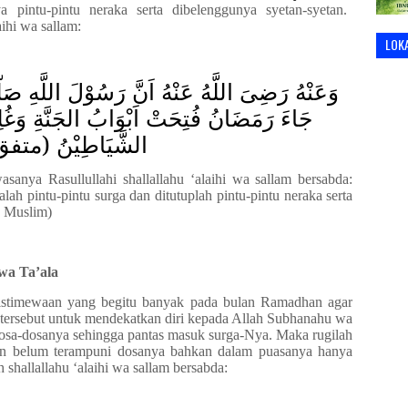
ya pintu
-
pintu neraka serta dibelenggunya syetan
-
syetan.
aihi wa sallam
:
LOK
وَعَنْهُ رَضِىَ اللَّهُ عَنْهُ اَنَّ رَسُوْلَ اللَّهِ صَل
جَاءَ رَمَضَانُ فُتِحَتْ اَبْوَابُ الجَنَّةِ وَغُلِ
الشَّيَاطِيْنُ (متف
sanya Rasullullahi
shallallahu ‘alaihi wa sallam
bersabda:
lah pintu
-
pintu surga dan ditutuplah pintu
-
pintu neraka serta
n Muslim)
wa Ta’ala
stimewaan yang begitu banyak pada bulan Ramadhan agar
rsebut untuk mendekatkan diri kepada Allah S
ubhanahu wa
osa
-
dosanya sehingga pantas masuk surga-Nya. Maka rugilah
an belum terampuni dosanya bahkan dalam puasanya hanya
ah
shallallahu ‘alaihi wa sallam
b
ersabda: