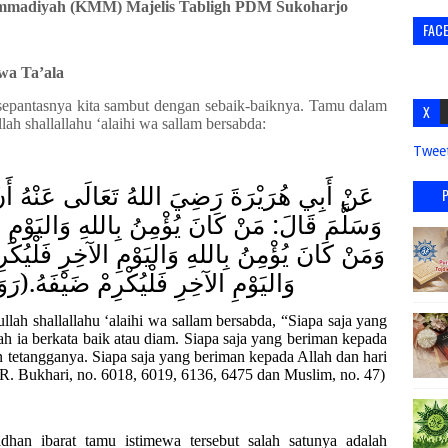
hammadiyah (KMM)
Majelis Tabligh PDM Sukoharjo
FAC
wa Ta’ala
epantasnya kita sambut dengan sebaik
-
baiknya. Tamu dalam
X
llah
shallallahu ‘alaihi wa sallam
bersabda:
Twee
عَنْ أَبِي هُرَيْرَةَ رَضِيَ اللهُ تَعَالَى عَنْهُ أَن
وَسَلَّمَ قَالَ: مَنْ كَانَ يُؤْمِنُ بِاللهِ وَاليَوْمِ ،
وَمَنْ كَانَ يُؤْمِنُ بِاللهِ وَاليَوْمِ الآخِرِ فَلْيُكْر
وَاليَوْمِ الآخِرِ فَلْيُكْرِمْ ضَيْفَهُ.(رَ)
ullah
shallallahu ‘alaihi wa sallam
bersabda, “
Siapa saja yang
ah ia berkata baik atau diam. Siapa saja yang beriman kepada
n tetangganya. Siapa saja yang beriman kepada Allah dan hari
R. Bukhari, no. 6018, 6019, 6136, 6475 dan Muslim, no. 47
)
dhan ibarat tamu istimewa tersebut salah satunya adalah