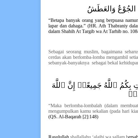
ِ الجُوْعُ وَالعَطَشُ
“B
etapa banyak orang yang berpuasa namun 
lapar dan dahaga.” (HR. Ath Th
a
br
a
niy dal
dalam Sh
a
hih At Targib wa At Tarhib no. 108
Sebagai seorang muslim, bagaimana seha
cerdas akan berlomba
-
lomba mengambil seti
sebanyak
-
banyaknya
sebagai bekal kehidupan
بِكُمُ ٱللَّهُ جَمِيعًاۚ إِنَّ ٱللَّهَ
يءٖ
“
Maka berlomba-lombalah (dalam membuat)
mengumpulkan kamu sekalian (pada hari kiam
(QS. Al-Baq
a
r
a
h [2]:148)
Rasulullah
shallallahu ‘alaihi wa sallam
b
ersa