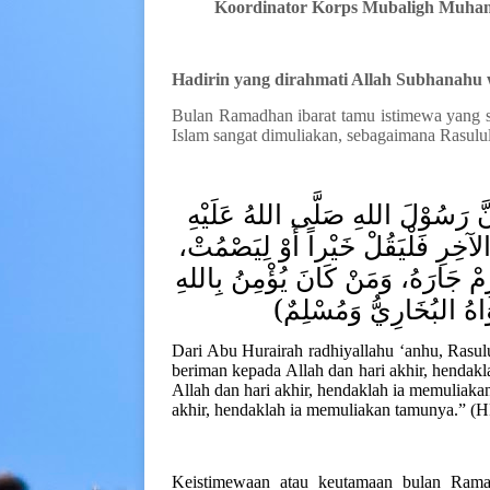
Koordinator Korps Mubaligh Mu
Hadirin yang dirahmati Allah S
ubhanahu 
Bulan Ramadhan ibarat tamu istimewa yang s
I
slam sangat dimuliakan, sebagaimana Rasulu
َّ رَسُوْلَ اللهِ صَلَّى اللهُ عَلَيْهِ
الآخِرِ فَلْيَقُلْ خَيْراً أَوْ لِيَصْمُتْ
ِمْ جَارَهُ، وَمَنْ كَانَ يُؤْمِنُ بِاللهِ
وَاهُ البُخَارِيُّ وَمُسْلِمٌ
Dari Abu Hurairah
radhiyallahu ‘anhu
, Rasul
beriman kepada Allah dan hari akhir, hendakl
Allah dan hari akhir, hendaklah ia memuliaka
akhir, hendaklah ia memuliakan tamunya
.”
(
H
Keistimewaan atau keutamaan bulan
R
ama