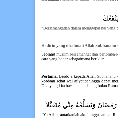
ْفَعُكَ
“Bersemangatlah dalam menggapai hal yang 
Hadirin yang dirahmati Allah S
ubhanahu 
Seorang
muslim bersemangat dan berlomba
-
cara yang benar sebagaimana berikut:
Pertama,
Berdo’a kepada Allah
S
ubhanahu 
keadaan sehat wal afiyat sehingga dapat me
Doa yang kita baca ketika datang bulan R
a
ma
مَضَانَ وَتَسَلَّمْهُ مِنِّي مُتَقَبَّلاً
“Ya Allah, antarkanlah aku hingga sampai R