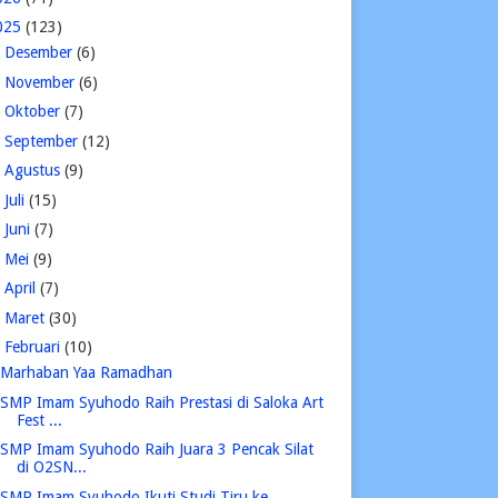
025
(123)
►
Desember
(6)
►
November
(6)
►
Oktober
(7)
►
September
(12)
►
Agustus
(9)
►
Juli
(15)
►
Juni
(7)
►
Mei
(9)
►
April
(7)
►
Maret
(30)
▼
Februari
(10)
Marhaban Yaa Ramadhan
SMP Imam Syuhodo Raih Prestasi di Saloka Art
Fest ...
SMP Imam Syuhodo Raih Juara 3 Pencak Silat
di O2SN...
SMP Imam Syuhodo Ikuti Studi Tiru ke