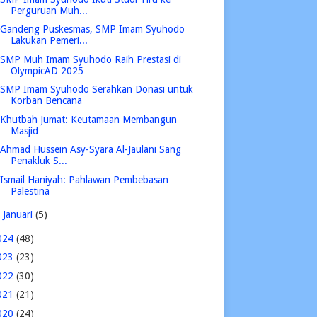
Perguruan Muh...
Gandeng Puskesmas, SMP Imam Syuhodo
Lakukan Pemeri...
SMP Muh Imam Syuhodo Raih Prestasi di
OlympicAD 2025
SMP Imam Syuhodo Serahkan Donasi untuk
Korban Bencana
Khutbah Jumat: Keutamaan Membangun
Masjid
Ahmad Hussein Asy-Syara Al-Jaulani Sang
Penakluk S...
Ismail Haniyah: Pahlawan Pembebasan
Palestina
►
Januari
(5)
024
(48)
023
(23)
022
(30)
021
(21)
020
(24)