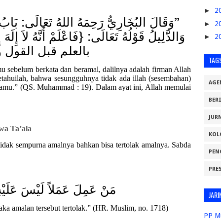
►
2
”وَقَالَ البُخَارِيُّ رَحِمَهُ اللهُ تَعَالَى:
بَابُ،
►
2
وَالدَّلِيلُ قَوْلُهُ تَعَالَى: {فَاعْلَمْ أَنَّهُ لاَ إِلَهَ إِل
►
2
بالعلم قبل القو“.
TAG
u sebelum berkata dan beramal, dalilnya adalah firman Allah
tahuilah, bahwa sesungguhnya tidak ada illah (sesembahan)
AGE
samu.” (Q
S
. Muhammad : 19). Dalam ayat ini, Allah memulai
BER
JUR
wa Ta’ala
KOL
tidak sempurna amalnya bahkan bisa tertolak amalnya. Sabda
PEN
PRE
مَنْ عَمِلَ عَمَلاً لَيْسَ عَلَيْهِ أ
JARI
aka amalan tersebut tertolak.” (HR. Muslim, no. 1718)
PP M