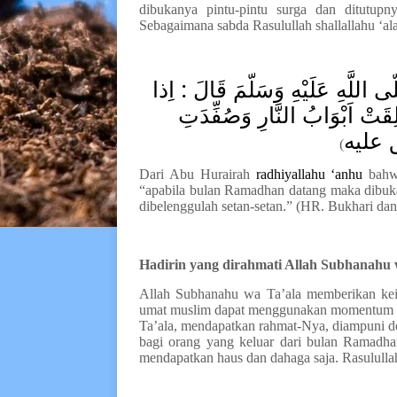
dibukanya pintu
-
pintu surga dan ditutupn
Sebagaimana sabda Rasulullah
shallallahu ‘al
ّى اللَّهِ عَلَيْهِ وَسَلّمَ قَالَ : اِذا
قَتْ اَبْوَابُ النَّارِ وَصُفِّدَتِ
ق عليه
)
Dari Abu Hurairah
radhiyallahu ‘anhu
bahwa
“apabila bulan
R
amadhan datang maka dibuka
dibelenggulah setan
-
setan
.”
(
HR.
Bukh
a
ri da
Hadirin yang dirahmati Allah S
ubhanahu 
Allah S
ubhanahu wa Ta’ala
memberikan kei
umat muslim dapat menggunakan momentum te
Ta’ala
, mend
ap
atkan rahmat-Nya, diampuni d
bagi orang yang keluar dari bulan Ramadh
mendapatkan haus dan dahaga saja. Rasulull