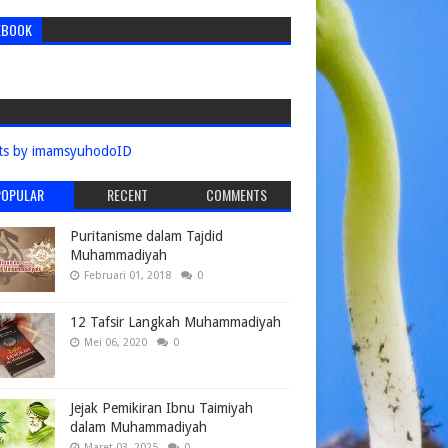
EBOOK
ts by imamsyuhodoID
POPULAR
RECENT
COMMENTS
Puritanisme dalam Tajdid
Muhammadiyah
Februari 01, 2018
0
12 Tafsir Langkah Muhammadiyah
Mei 06, 2020
0
Jejak Pemikiran Ibnu Taimiyah
dalam Muhammadiyah
Maret 03, 2025
0