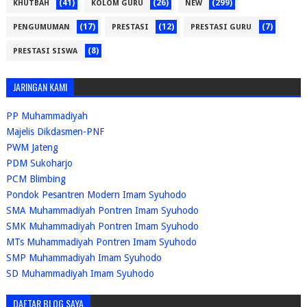
(41)
(26)
(299)
KHUTBAH
KOLOM GURU
NEW
(17)
(12)
(7)
PENGUMUMAN
PRESTASI
PRESTASI GURU
(8)
PRESTASI SISWA
JARINGAN KAMI
PP Muhammadiyah
Majelis Dikdasmen-PNF
PWM Jateng
PDM Sukoharjo
PCM Blimbing
Pondok Pesantren Modern Imam Syuhodo
SMA Muhammadiyah Pontren Imam Syuhodo
SMK Muhammadiyah Pontren Imam Syuhodo
MTs Muhammadiyah Pontren Imam Syuhodo
SMP Muhammadiyah Imam Syuhodo
SD Muhammadiyah Imam Syuhodo
DAFTAR BLOG SAYA