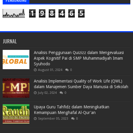
1
9
8
4
6
5
JURNAL
Analisis Penggunaan Quizizz dalam Mengevaluasi
Aspek Kognitif Pai di SMP Muhammadiyah Imam
Syuhodo
August 01, 2024
0
Analisis Implementasi Quality of Work Life (QWL)
dalam Manajemen Sumber Daya Manusia di Sekolah
July 02, 2024
0
Upaya Guru Tahfidz dalam Meningkatkan
Kemampuan Menghafal Al-Qur'an
September 05, 2023
0