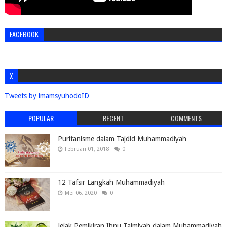
FACEBOOK
X
Tweets by imamsyuhodoID
POPULAR
RECENT
COMMENTS
Puritanisme dalam Tajdid Muhammadiyah
Februari 01, 2018
0
12 Tafsir Langkah Muhammadiyah
Mei 06, 2020
0
Jejak Pemikiran Ibnu Taimiyah dalam Muhammadiyah