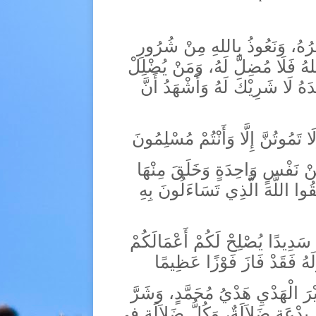
ْفِرُهُ، وَنَعُوذُ بِاللهِ مِنْ شُرُورِ
للهُ فَلَا مُضِلَّ لَهُ، وَمَنْ يُضْلِلْ
دَهُ لَا شَرِيْكَ لَهُ وَأَشْهَدُ أَنَّ
لَا تَمُوتُنَّ إِلَّا وَأَنْتُمْ مُسْلِمُونَ
مِنْ نَفْسٍ وَاحِدَةٍ وَخَلَقَ مِنْهَا
ّقُوا اللَّهَ الَّذِي تَسَاءَلُونَ بِهِ
لًا سَدِيدًا يُصْلِحْ لَكُمْ أَعْمَالَكُمْ
لَهُ فَقَدْ فَازَ فَوْزًا عَظِيمًا
وَشَرَّ
،
رَ الْهَدْيِ هَدْيُ مُحَمَّدٍ
وَكُلُّ ضَلاَلَةٍ فِي
،
بِدْعَةٍ ضَلاَلَةٌ