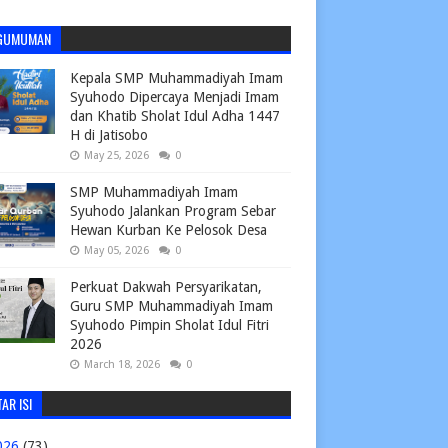
GUMUMAN
Kepala SMP Muhammadiyah Imam
Syuhodo Dipercaya Menjadi Imam
dan Khatib Sholat Idul Adha 1447
H di Jatisobo
May 25, 2026
0
SMP Muhammadiyah Imam
Syuhodo Jalankan Program Sebar
Hewan Kurban Ke Pelosok Desa
May 05, 2026
0
Perkuat Dakwah Persyarikatan,
Guru SMP Muhammadiyah Imam
Syuhodo Pimpin Sholat Idul Fitri
2026
March 18, 2026
0
AR ISI
026
(73)