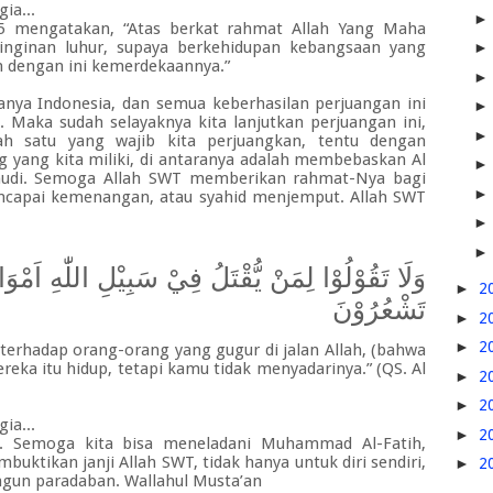
ia...
 mengatakan, “Atas berkat rahmat Allah Yang Maha
inginan luhur, supaya berkehidupan kebangsaan yang
n dengan ini kemerdekaannya.”
nya Indonesia, dan semua keberhasilan perjuangan ini
. Maka sudah selayaknya kita lanjutkan perjuangan ini,
ah satu yang wajib kita perjuangkan, tentu dengan
yang kita miliki, di antaranya adalah membebaskan Al
ahudi. Semoga Allah SWT memberikan rahmat-Nya bagi
ncapai kemenangan, atau syahid menjemput.
Allah SWT
وَلَا تَقُوْلُوْا لِمَنْ يُّقْتَلُ فِيْ سَبِيْلِ اللّٰهِ اَمْ
►
2
تَشْعُرُوْنَ
►
2
►
2
erhadap orang-orang yang gugur di jalan Allah, (bahwa
reka itu hidup, tetapi kamu tidak menyadarinya.”
(
QS. Al
►
2
►
2
ia...
►
2
ni. Semoga kita bisa meneladani Muhammad Al-Fatih,
ktikan janji Allah SWT, tidak hanya untuk diri sendiri,
►
2
ngun paradaban.
Wallahul Musta’an