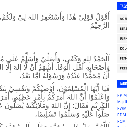
TAG
أَقُوْلُ قَوْلِيْ هٰذَا وَأَسْتَغْفِرُ اللهَ لِيْ وَلَكُمْ، ف
AGE
الرَّحِيْمُ
BER
JUR
KOL
اَلْحَمْدُ لِلهِ وَكَفَى، وَأُصَلِّيْ وَأُسَلِّمُ عَلَى 
PEN
وَأَصْحَابِهِ أَهْلِ الْوَفَا. أَشْهَدُ أَنْ لَّا إلهَ إِلَّا 
PRE
أَنَّ مُحَمَّدًا عَبْدُهُ وَرَسُوْلُهُ أَمَّا بَعْدُ،
JARI
فَيَا أَيُّهَا الْمُسْلِمُوْنَ، أُوْصِيْكُمْ وَنَفْسِيْ بِتَ
وَاعْلَمُوْا أَنَّ اللهَ أَمَرَكُمْ بِأَمْرٍ عَظِيْمٍ، أَمَرَك
PP M
Majel
الْكَرِيْمِ فَقَالَ: إِنَّ اللهَ وَمَلَائِكَتَهُ يُصَلُّونَ عَل
PWM 
صَلُّوا عَلَيْهِ وَسَلِّمُوا تَسْلِيمًا،
PDM 
PCM 
اَللَّهُمَّ صَلِّ عَلَى مُحَمَّدٍ وَعَلَى آلِ مُحَمَّدٍ ك