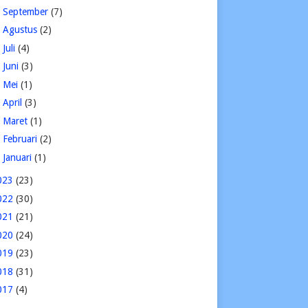
►
September
(7)
►
Agustus
(2)
►
Juli
(4)
►
Juni
(3)
►
Mei
(1)
►
April
(3)
►
Maret
(1)
►
Februari
(2)
►
Januari
(1)
023
(23)
022
(30)
021
(21)
020
(24)
019
(23)
018
(31)
017
(4)