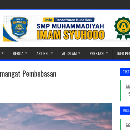
BERITA
ARTIKEL
AL-ISLAM
PRESTASI
INFO P
Semangat Pembebasan
TIK
INS