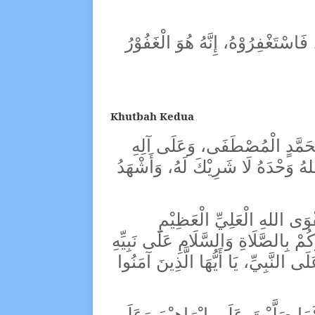
َاسْتَغْفِرُوْهُ، إِنَّهُ هُوَ الْغَفُوْرُ
Khutbah Kedua
مُحَمَّدٍ الْمُصْطَفَى، وَعَلَى آلِهِ
اللهُ وَحْدَهُ لَا شَرِيْكَ لَهُ، وَأَشْهَدُ
قْوَى اللهِ الْعَلِيِّ الْعَظِيْمِ
ُمْ بِالصَّلَاةِ وَالسَّلَامِ عَلَى نَبِيِّهِ
َى النَّبِيِّ، يَا أَيُّهَا الَّذِينَ آمَنُوا
َمَا صَلَّيْتَ عَلَى إِبْرَاهِيْمَ وَعَلَى