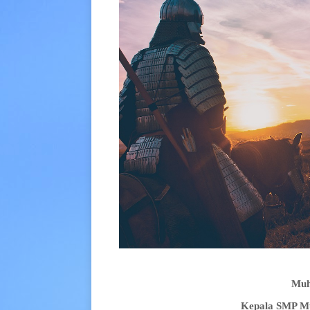
M
u
Kepala SMP M