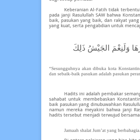
Keberanian Al-Fatih tidak terbent
pada janji Rasulullah SAW bahwa Konsta
baik, pasukan yang baik, dan rakyat yang
yang kuat, serta pengabdian untuk mencap
يرُهَا وَلَنِعْمَ الجَيْشُ ذَلِكَ
“Sesungguhnya akan dibuka kota Konstantino
dan sebaik-baik pasukan adalah pasukan pera
Hadits ini adalah pembakar seman
sahabat untuk membebaskan Konstantin
baik pasukan yang dinubuwahkan Rasulull
namun mereka meyakini bahwa janji Rasu
hadits tersebut menjadi terwujud bersa
Jamaah shalat Jum’at yang berbahagia.