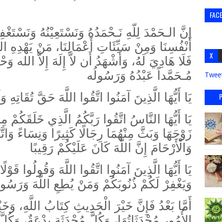
FAC
إنَّ الـحَمْدَ لِلّهِ نَـحْمَدُهُ وَنَسْتَعِيْنُهُ وَنَسْتَغ
أَنْفُسِنَا وَمِنْ سَيِّئَاتِ أَعْمَالِنَا، مَنْ يَهْدِهِ ا
X
فَلَا هَادِيَ لَهُ، وَأَشْهَدُ أَن لاَّ إِلَهَ إِلاَّ الله وَحْ
مُـحَمَّداً عَبْدُهُ وَرَسُولُه
Twee
يَا أَيُّهَا الَّذِينَ آمَنُوا اتَّقُوا اللَّهَ حَقَّ تُقَاتِهِ وَ
يَا أَيُّهَا النَّاسُ اتَّقُوا رَبَّكُمُ الَّذِي خَلَقَكُمْ 
زَوْجَهَا وَبَثَّ مِنْهُمَا رِجَالًا كَثِيرًا وَنِسَاءً وَاتَ
وَالْأَرْحَامَ إِنَّ اللَّهَ كَانَ عَلَيْكُمْ رَقِيبًا
يَا أَيُّهَا الَّذِينَ آمَنُوا اتَّقُوا اللَّهَ وَقُولُوا قَوْ
وَيَغْفِرْ لَكُمْ ذُنُوبَكُمْ وَمَنْ يُطِعِ اللَّهَ وَرَسُو
وَخَيْ
،
فَإِنَّ خَيْرَ الْحَدِيثِ كِتَابُ اللَّهِ
أَمَّا بَعْدُ
وَكُلَّ 
،
وَكُلَّ مُحْدَثَةٍ بِدْعَةٌ
،
الأُمُورِ مُحْدَثَاتُهَا