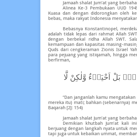
Jamaah shalat Jum’at yang berbahag
Alinea Ke-3 Pembukaan UUD 1945
Kuasa dan dengan didorongkan oleh ke
bebas, maka rakyat Indonesia menyataka
Bebasnya Konstantinopel, merdeka
adalah tidak lepas dari rahmat Allah SWT
dengan berbekal ridha Allah SWT. Sal
kemampuan dan kapasitas masing-masing 
Quds dari cengkeraman Zionis Israel Y
para pejuang yang istiqamah, hingga me
berfirman,
وَاتٌۗ بَلْ اَحْيَاۤءٌ وَّلٰكِنْ لَّا
“Dan janganlah kamu mengatakan t
mereka itu) mati; bahkan (sebenarnya) me
Baqarah [2]: 154)
Jamaah shalat Jum’at yang berbahag
Demikian khutbah Jum’at kali i
berjuang dengan langkah nyata untuk membu
tapi juga untuk kebaikan ummat, memba