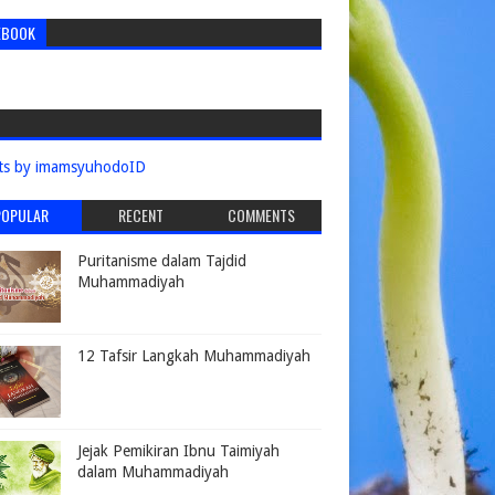
EBOOK
ts by imamsyuhodoID
POPULAR
RECENT
COMMENTS
Puritanisme dalam Tajdid
Muhammadiyah
12 Tafsir Langkah Muhammadiyah
Jejak Pemikiran Ibnu Taimiyah
dalam Muhammadiyah