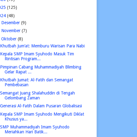
025
(125)
024
(48)
►
Desember
(9)
►
November
(7)
▼
Oktober
(8)
Khutbah Jum’at: Memburu Warisan Para Nabi
Kepala SMP Imam Syuhodo Masuk Tim
Rintisan Program...
Pimpinan Cabang Muhammadiyah Blimbing
Gelar Rapat ...
Khutbah Jumat: Al-Fatih dan Semangat
Pembebasan
Semangat Juang Shalahuddin di Tengah
Gelombang Zaman
Generasi Al-Fatih Dalam Pusaran Globalisasi
Kepala SMP Imam Syuhodo Mengikuti Diklat
Khusus ya...
SMP Muhammadiyah Imam Syuhodo
Meriahkan Hari Batik...