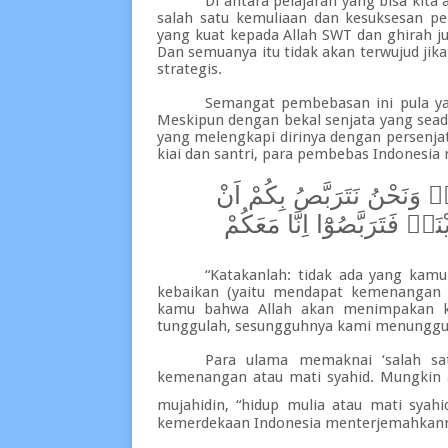
Di antara pelajaran yang bisa kita
salah satu kemuliaan dan kesuksesan p
yang kuat kepada Allah SWT dan ghirah ju
Dan semuanya itu tidak akan terwujud jik
strategis.
Semangat pembebasan ini pula yan
Meskipun dengan bekal senjata yang sead
yang melengkapi dirinya dengan persenja
kiai dan santri, para pembebas Indonesia
ِۗ وَنَحْنُ نَتَرَبَّصُ بِكُمْ اَنْ
نَاۖ فَتَرَبَّصُوْٓا اِنَّا مَعَكُمْ
“Katakanlah: tidak ada yang kamu
kebaikan (yaitu mendapat kemenangan 
kamu bahwa Allah akan menimpakan kep
tunggulah, sesungguhnya kami menunggu-
Para ulama memaknai ‘salah sat
kemenangan atau mati syahid. Mungkin 
mujahidin, “hidup mulia atau mati syah
kemerdekaan Indonesia menterjemahkanny