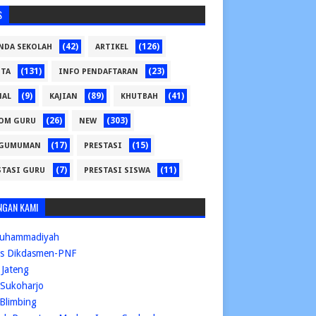
S
(42)
(126)
NDA SEKOLAH
ARTIKEL
(131)
(23)
ITA
INFO PENDAFTARAN
(9)
(89)
(41)
NAL
KAJIAN
KHUTBAH
(26)
(303)
OM GURU
NEW
(17)
(15)
GUMUMAN
PRESTASI
(7)
(11)
STASI GURU
PRESTASI SISWA
NGAN KAMI
uhammadiyah
is Dikdasmen-PNF
Jateng
Sukoharjo
Blimbing