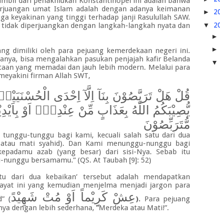
 ambil dari penakhlukan Konstantinopel ini adalah bahwa
erjuangan umat Islam adalah dengan adanya keimanan
►
2
ga keyakinan yang tinggi terhadap janji Rasulullah SAW.
▼
2
a tidak diperjuangkan dengan langkah-langkah nyata dan
g dimiliki oleh para pejuang kemerdekaan negeri ini.
anya, bisa mengalahkan pasukan penjajah kafir Belanda
taan yang memadai dan jauh lebih modern. Melalui para
 meyakini firman Allah SWT
,
قُلْ هَلْ تَرَبَّصُوْنَ بِنَآ اِلَّآ اِحْدَى الْحُسْنَيَيْن
يُّصِيْبَكُمُ اللّٰهُ بِعَذَابٍ مِّنْ عِنْدِهٖٓ اَوْ بِاَيْدِيْ
مُّتَرَبِّصُوْنَ
 tunggu-tunggu bagi kami, kecuali salah satu dari dua
atau mati syahid). Dan Kami menunggu-nunggu bagi
adamu azab (yang besar) dari sisi-Nya. Sebab itu
nunggu bersamamu.” (QS. At Taubah [9]: 52)
u dari dua kebaikan’ tersebut adalah mendapatkan
ayat ini yang kemudian menjelma menjadi jargon para
عِشْ كَرِيْماً اَوْ مُتْ شَهِيْدً
id”
(
).
Para pejuang
a dengan lebih sederhana, “Merdeka atau Mati!”.