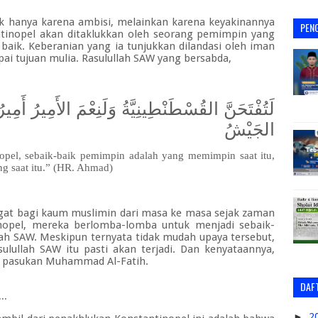
uk hanya karena ambisi, melainkan karena keyakinannya
PEN
ntinopel akan ditaklukkan oleh seorang pemimpin yang
 baik. Keberanian yang ia tunjukkan dilandasi oleh iman
ai tujuan mulia.
Rasulullah SAW yang ber
sabda,
لَتُفْتَحَنَّ القُسْطَنْطِينِيَّةُ وَلَنِعْمَ الأَمِيرُ أَمِ
الجَيْشُ
pel, sebaik-baik pemimpin adalah yang memimpin saat itu,
ng saat itu.” (HR. Ahmad)
gat bagi kaum muslimin dari masa ke masa sejak zaman
opel, mereka berlomba-lomba untuk menjadi sebaik-
ah SAW. Meskipun ternyata tidak mudah upaya tersebut,
lullah SAW itu pasti akan terjadi. Dan kenyataannya,
ma pasukan Muhammad Al
-
Fatih.
DAFT
..
►
2