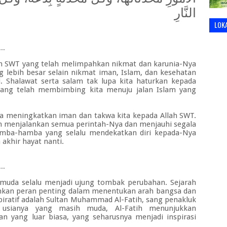
النَّارِ
LOK
..
llah SWT yang telah melimpahkan nikmat dan karunia-Nya
g lebih besar selain nikmat iman, Islam, dan kesehatan
. Shalawat serta salam tak lupa kita haturkan kepada
yang telah membimbing kita menuju jalan
Islam
yang
asa meningkatkan
iman dan
takwa kita kepada Allah SWT.
h menjalankan semua perintah-Nya dan menjauhi segala
amba-hamba yang selalu mendekatkan diri kepada-Nya
 akhir hayat
nanti
.
..
muda selalu menjadi ujung tombak perubahan. Sejarah
an peran penting dalam menentukan arah bangsa dan
piratif adalah Sultan Muhammad Al-Fatih, sang penakluk
 usianya yang masih muda, Al-Fatih menunjukkan
an yang luar biasa, yang seharusnya menjadi inspirasi