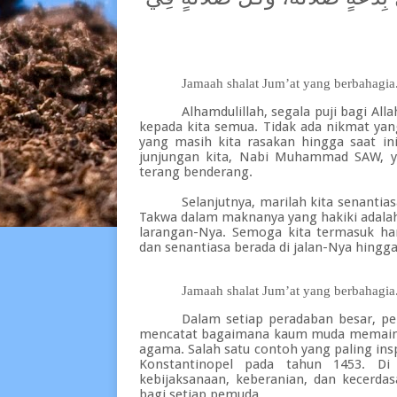
Jamaah shalat Jum’at yang berbahagia.
Alhamdulillah, segala puji bagi A
kepada kita semua. Tidak ada nikmat yan
yang masih kita rasakan hingga saat ini
junjungan kita, Nabi Muhammad SAW, 
terang benderang.
Selanjutnya
, marilah kita senanti
Takwa dalam maknanya yang hakiki adala
larangan-Nya. Semoga kita termasuk h
dan senantiasa berada di jalan-Nya hingga
Jamaah shalat Jum’at yang berbahagia.
Dalam setiap
peradaban
besar, pe
mencatat bagaimana kaum muda memaink
agama. Salah satu contoh yang paling ins
Konstantinopel pada tahun 1453. Di
kebijaksanaan, keberanian, dan kecerdas
bagi setiap pemuda.