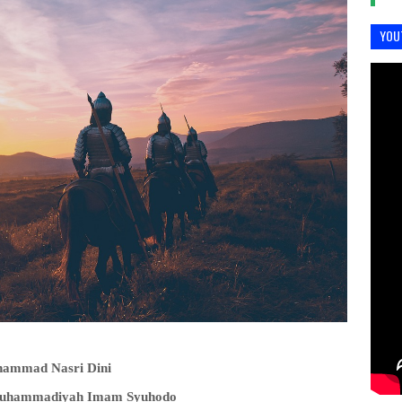
YOU
hammad
Nasri Dini
uhammadiyah Imam Syuhodo