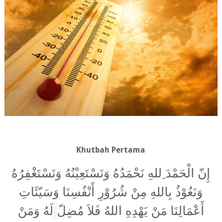
Khutbah Pertama
إِنّ الْحَمْدَ ِللهِ نَحْمَدُهُ وَنَسْتَعِيْنُهُ وَنَسْتَغْفِرُهُ
وَنَعُوْذُ بِاللهِ مِنْ شُرُوْرِ أَنْفُسِنَا وَسَيّئَاتِ
أَعْمَالِنَا مَنْ يَهْدِهِ اللهُ فَلاَ مُضِلّ
لَهُ وَمَنْ