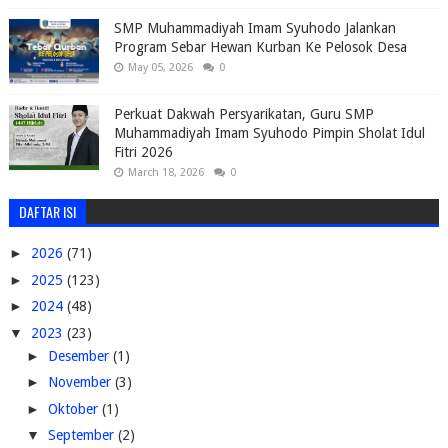
SMP Muhammadiyah Imam Syuhodo Jalankan
Program Sebar Hewan Kurban Ke Pelosok Desa
May 05, 2026
0
Perkuat Dakwah Persyarikatan, Guru SMP
Muhammadiyah Imam Syuhodo Pimpin Sholat Idul
Fitri 2026
March 18, 2026
0
DAFTAR ISI
►
2026
(71)
►
2025
(123)
►
2024
(48)
▼
2023
(23)
►
Desember
(1)
►
November
(3)
►
Oktober
(1)
▼
September
(2)