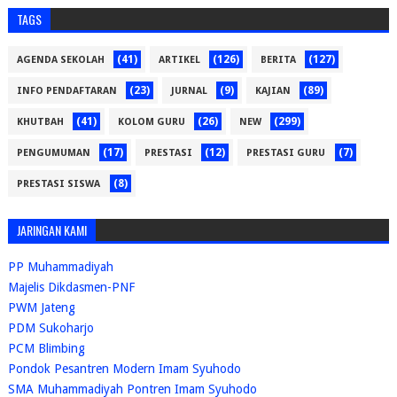
TAGS
(41)
(126)
(127)
AGENDA SEKOLAH
ARTIKEL
BERITA
(23)
(9)
(89)
INFO PENDAFTARAN
JURNAL
KAJIAN
(41)
(26)
(299)
KHUTBAH
KOLOM GURU
NEW
(17)
(12)
(7)
PENGUMUMAN
PRESTASI
PRESTASI GURU
(8)
PRESTASI SISWA
JARINGAN KAMI
PP Muhammadiyah
Majelis Dikdasmen-PNF
PWM Jateng
PDM Sukoharjo
PCM Blimbing
Pondok Pesantren Modern Imam Syuhodo
SMA Muhammadiyah Pontren Imam Syuhodo