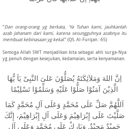
“
Dan orang-orang yg berkata, ‘Ya Tuhan kami, jauhkanlah
azab Jahanam dari kami, karena sesungguhnya azabnya itu
membuat kebinasaan yg kekal
.” (QS. Al-Furqan : 65)
Semoga Allah SWT menjadikan kita sebagai ahli surga-Nya
yg penuh dengan kesejukan, kedamaian, serta kenyamanan.
اِنَّ اللهَ وَمَلاَئِكَتَهُ يُصَلُّوْنَ عَلىَ النَّبِىْ يَاَ يُّهَا
الَّذِيْنَ آمَنُوْا صَلُّوْا عَلَيْهِ وَسَلِّمُوْا تَسْلِيْمًا
اَللَّهُمَّ صَلِّ عَلَى مُحَمَّدٍ وَعَلَى آلِ مُحَمَّدٍ كَمَا
صَلَّيْتَ عَلَى إِبْرَاهِيْمَ وَعَلَى آلِ إِبْرَاهِيْمَ، إِنَّكَ
حَمِيْدٌ مَجِيْدٌ. وَبَارِكْ عَلَى مُحَمَّدٍ وَعَلَى آلِ