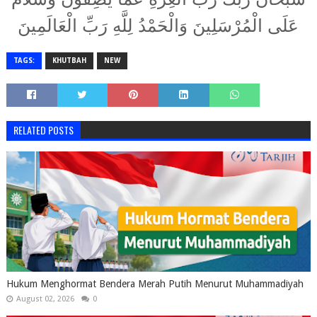
عَلَى الْمُرْسَلِينَ وَالْحَمْدُ لِلَّهِ رَبِّ الْعَالَمِينَ
TAGS:
KHUTBAH
NEW
RELATED POSTS
Hukum Menghormat Bendera Merah Putih Menurut Muhammadiyah
August 02, 2026
0