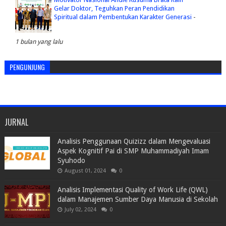
Gelar Doktor, Teguhkan Peran Pendidikan
Spiritual dalam Pembentukan Karakter Generasi
-
1 bulan yang lalu
PENGUNJUNG
JURNAL
Analisis Penggunaan Quizizz dalam Mengevaluasi
Aspek Kognitif Pai di SMP Muhammadiyah Imam
Syuhodo
August 01, 2024
0
Analisis Implementasi Quality of Work Life (QWL)
dalam Manajemen Sumber Daya Manusia di Sekolah
July 02, 2024
0