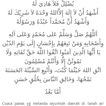
يُضْلِلْ فَلاَ هَادِيَ لَهُ
أَشْهَدُ أَنْ لاَ إِلَهَ إِلاَّاللهُ وَحْدَهُ لاَ شَرِيْكَ لَهُ
وَأَشْهَدُ أَنَّ مُحَمَّداً عَبْدُهُ وَرَسُوْلُهُ
اَللَّهُمّ صَلِّ وَسَلِّمْ عَلى مُحَمّدٍ وَعَلى آلِهِ
وِأَصْحَابِهِ وَمَنْ تَبِعَهُمْ بِإِحْسَانٍ إِلَى يَوْمِ الدّيْن
يَا أَيُّهَا الَّذِينَ آمَنُوا اتَّقُوا اللَّهَ حَقَّ تُقَاتِهِ وَلَا
تَمُوتُنَّ إِلَّا وَأَنْتُمْ مُسْلِمُونَ
اتَّقِ اللهَ حَيْثُمَا كُنْتَ، وَأَتْبِعِ السَّيِّئَةَ الحَسَنَةَ
تَمْحُهَا، وَخَالِقِ النَّاسَ بِخُلُقٍ حَسَنٍ
أَمَّا بَعْدُ
Cuaca panas yg melanda sejumlah daerah di tanah air