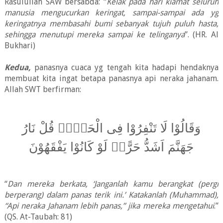
Rasulullah SAW bersabda: “
Kelak pada hari kiamat seluruh
manusia mengucurkan keringat, sampai-sampai ada yg
keringatnya membasahi bumi sebanyak tujuh puluh hasta,
sehingga menutupi mereka sampai ke telinganya
”. (HR. Al
Bukhari)
Kedua,
panasnya cuaca yg tengah kita hadapi hendaknya
membuat kita ingat betapa panasnya api neraka jahanam.
Allah SWT berfirman:
وَقَالُوْا لَا تَنْفِرُوْا فِى الْحَرِّۗ قُلْ نَارُ
جَهَنَّمَ اَشَدُّ حَرًّاۗ لَوْ كَانُوْا يَفْقَهُوْنَ
“
Dan mereka berkata, ‘Janganlah kamu berangkat (pergi
berperang) dalam panas terik ini.’ Katakanlah (Muhammad),
“Api neraka Jahanam lebih panas,” jika mereka mengetahui
.”
(QS. At-Taubah: 81)