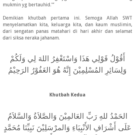
mukmin yg bertauhid.'”
Demikian khutbah pertama ini. Semoga Allah SWT
menyelamatkan kita, keluarga kita, dan kaum muslimin,
dari sengatan panas matahari di hari akhir dan selamat
dari siksa neraka jahanam.
أَقُوْلُ قَوْلِي هَذَا وَاسْتَغْفِرُ اللهَ لِي وَلَكُمْ
وَلِسَائِرِ المُسْلِمِيْنَ إِنَّهُ هُوَ الغَفُوْرُ الرَحِيْمُ
Khutbah Kedua
الحَمْدُ للهِ رَبِّ العَالمِيْنَ وَالصَّلاَةُ وَالسَّلاَمُ
عَلَى أَشْرَافِ الأَنْبِيَاءِ وَالمرْسَلِيْنَ نَبِيِّنَا مُحَمَّدٍ