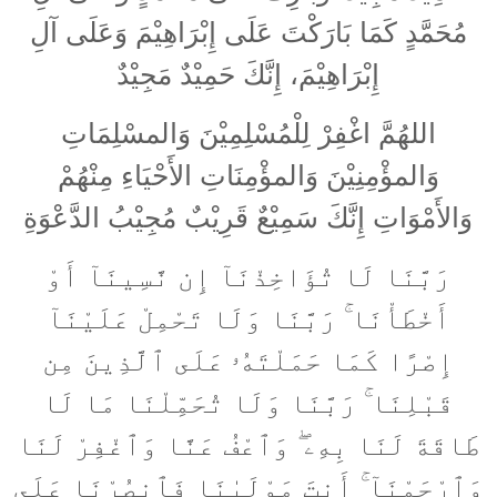
مُحَمَّدٍ كَمَا بَارَكْتَ عَلَى إِبْرَاهِيْمَ وَعَلَى آلِ
إِبْرَاهِيْمَ، إِنَّكَ حَمِيْدٌ مَجِيْدٌ
اللهُمَّ اغْفِرْ لِلْمُسْلِمِيْنَ وَالمسْلِمَاتِ
وَالمؤْمِنِيْنَ وَالمؤْمِنَاتِ الأَحْيَاءِ مِنْهُمْ
وَالأَمْوَاتِ إِنَّكَ سَمِيْعٌ قَرِيْبٌ مُجِيْبُ الدَّعْوَةِ
رَبَّنَا لَا تُؤَاخِذْنَآ إِن نَّسِينَآ أَوْ
أَخْطَأْنَا ۚ رَبَّنَا وَلَا تَحْمِلْ عَلَيْنَآ
إِصْرًا كَمَا حَمَلْتَهُۥ عَلَى ٱلَّذِينَ مِن
قَبْلِنَا ۚ رَبَّنَا وَلَا تُحَمِّلْنَا مَا لَا
طَاقَةَ لَنَا بِهِۦ ۖ وَٱعْفُ عَنَّا وَٱغْفِرْ لَنَا
وَٱرْحَمْنَآ ۚ أَنتَ مَوْلَىٰنَا فَٱنصُرْنَا عَلَى