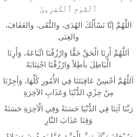
ٱلْقَوْمِ ٱلْكَٰفِرِينَ
اللَّهُمَّ إنَّا نَسْأَلُكَ الهُدَى، والتُّقَى، والعَفَافَ،
والغِنَى
اَللَّهُمَّ أَرِنَا الْحَقَّ حَقًّا وَارْزُقْنَا اتِّبَاعَهُ، وَأَرِنَا
الْبَاطِلَ باَطِلاً وَارْزُقْنَا اجْتِنَابَهُ
اَللَّهُمَّ أحْسِنْ عَاقِبَتَنَا فِي الأُمُورِ كُلِّهَا، وَأجِرْنَا
مِنْ خِزْيِ الدُّنْيَا وَعَذَابِ الآخِرَةِ
رَبَّنَا آتِنَا فِي الدُّنْيَا حَسَنَةً وَفِي الْآخِرَةِ حَسَنَةً
وَقِنَا عَذَابَ النَّارِ
سُبْحَانَ رَبِّكَ رَبِّ الْعِزَّةِ عَمَّا يَصِفُونَ وَسَلامٌ