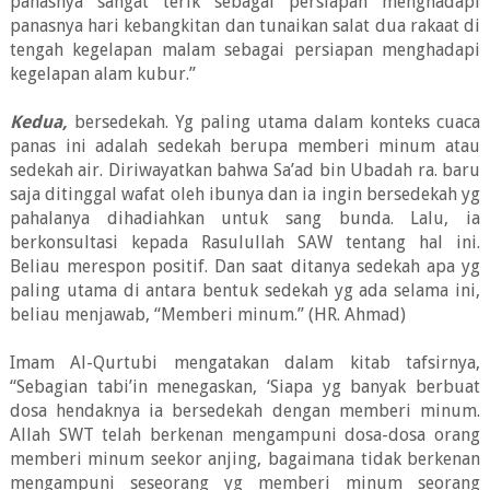
panasnya sangat terik sebagai persiapan menghadapi
panasnya hari kebangkitan dan tunaikan salat dua rakaat di
tengah kegelapan malam sebagai persiapan menghadapi
kegelapan alam kubur.”
Kedua,
bersedekah. Yg paling utama dalam konteks cuaca
panas ini adalah sedekah berupa memberi minum atau
sedekah air. Diriwayatkan bahwa Sa’ad bin Ubadah ra. baru
saja ditinggal wafat oleh ibunya dan ia ingin bersedekah yg
pahalanya dihadiahkan untuk sang bunda. Lalu, ia
berkonsultasi kepada Rasulullah SAW tentang hal ini.
Beliau merespon positif. Dan saat ditanya sedekah apa yg
paling utama di antara bentuk sedekah yg ada selama ini,
beliau menjawab, “Memberi minum.” (HR. Ahmad)
Imam Al-Qurtubi mengatakan dalam kitab tafsirnya,
“Sebagian tabi’in menegaskan, ‘Siapa yg banyak berbuat
dosa hendaknya ia bersedekah dengan memberi minum.
Allah SWT telah berkenan mengampuni dosa-dosa orang
memberi minum seekor anjing, bagaimana tidak berkenan
mengampuni seseorang yg memberi minum seorang