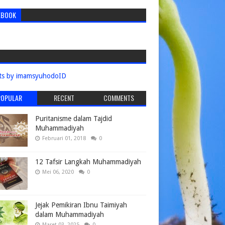
EBOOK
ts by imamsyuhodoID
POPULAR
RECENT
COMMENTS
Puritanisme dalam Tajdid
Muhammadiyah
Februari 01, 2018
0
12 Tafsir Langkah Muhammadiyah
Mei 06, 2020
0
Jejak Pemikiran Ibnu Taimiyah
dalam Muhammadiyah
Maret 03, 2025
0