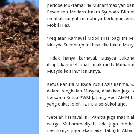
periode Muktamar 48 Muhammadiyah dan ‘A
Pesantren Modern Imam Syuhodo Blimbin
melihat sangat meriahnya berbagai semar
Mobil Hias.
“Kegiatan Karnaval Mobil Hias pagi ini b
Musyda Sukoharjo ini bisa dikatakan Musy
“Tidak hanya karnaval, Musyda Suko
diciptakan oleh anak-anak muda Muham
Musyda kali ini,” lanjutnya.
Ketua Panitia Musyda Yusuf Aziz Rahma, S
dalam rangkaian Musyda, diadakan juga su
bersama Ketua PWM Jateng, Apel AMM 
yang diikuti oleh 12 PCM se-Sukoharjo.
“Setelah karnaval ini, Panitia juga masi
warga Muhammadiyah, ada juga lomba 
merihanya juga akan ada Tabligh Akbar