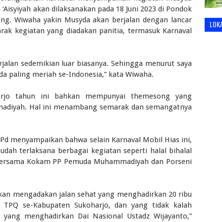
isyiyah akan dilaksanakan pada 18 Juni 2023 di Pondok
g. Wiwaha yakin Musyda akan berjalan dengan lancar
LOK
ak kegiatan yang diadakan panitia, termasuk Karnaval
erjalan sedemikian luar biasanya. Sehingga menurut saya
da paling meriah se-Indonesia,” kata Wiwaha.
harjo tahun ini bahkan mempunyai themesong yang
madiyah. Hal ini menambang semarak dan semangatnya
.Pd menyampaikan bahwa selain Karnaval Mobil Hias ini,
dah terlaksana berbagai kegiatan seperti halal bihalal
bersama Kokam PP Pemuda Muhammadiyah dan Porseni
h akan mengadakan jalan sehat yang menghadirkan 20 ribu
TPQ se-Kabupaten Sukoharjo, dan yang tidak kalah
 yang menghadirkan Dai Nasional Ustadz Wijayanto,”