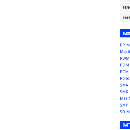
PEN
PRE
JARI
PP M
Majel
PWM 
PDM 
PCM 
Pond
SMA 
SMK 
MTs 
SMP 
SD M
DAF