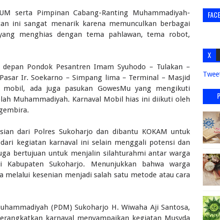
 AUM serta Pimpinan Cabang-Ranting Muhammadiyah-
FAC
atan ini sangat menarik karena memunculkan berbagai
 yang menghias dengan tema pahlawan, tema robot,
X
ari depan Pondok Pesantren Imam Syuhodo – Tulakan –
Twee
 Pasar Ir. Soekarno – Simpang lima – Terminal – Masjid
n mobil, ada juga pasukan GowesMu yang mengikuti
olah Muhammadiyah. Karnaval Mobil hias ini diikuti oleh
ggembira.
lisian dari Polres Sukoharjo dan dibantu KOKAM untuk
ri kegiatan karnaval ini selain menggali potensi dan
ga bertujuan untuk menjalin silahturahmi antar warga
Kabupaten Sukoharjo. Menunjukkan bahwa warga
melalui kesenian menjadi salah satu metode atau cara
Muhammadiyah (PDM) Sukoharjo H. Wiwaha Aji Santosa,
rangkatkan karnaval menyampaikan kegiatan Musyda