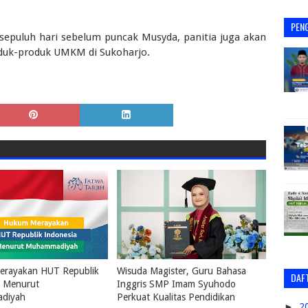
PEN
epuluh hari sebelum puncak Musyda, panitia juga akan
duk-produk UMKM di Sukoharjo.
rayakan HUT Republik
Wisuda Magister, Guru Bahasa
DAFT
a Menurut
Inggris SMP Imam Syuhodo
diyah
Perkuat Kualitas Pendidikan
►
2