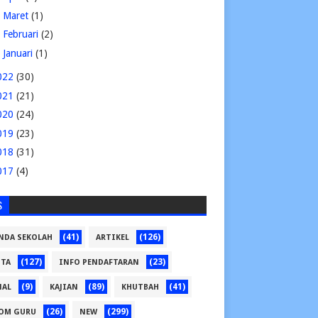
►
Maret
(1)
►
Februari
(2)
►
Januari
(1)
022
(30)
021
(21)
020
(24)
019
(23)
018
(31)
017
(4)
S
(41)
(126)
NDA SEKOLAH
ARTIKEL
(127)
(23)
ITA
INFO PENDAFTARAN
(9)
(89)
(41)
NAL
KAJIAN
KHUTBAH
(26)
(299)
OM GURU
NEW