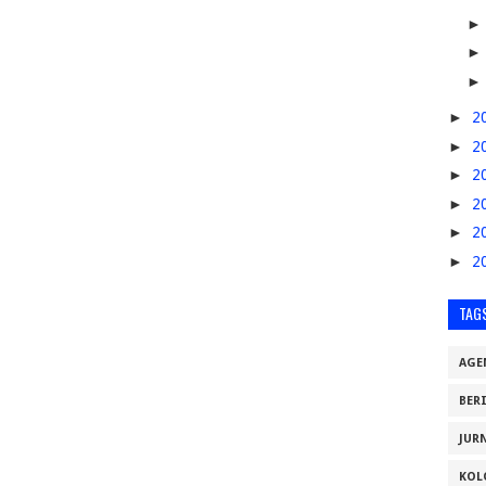
►
2
►
2
►
2
►
2
►
2
►
2
TAG
AGE
BER
JUR
KOL