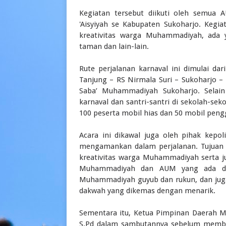
Kegiatan tersebut diikuti oleh semua
'Aisyiyah se Kabupaten Sukoharjo. Kegi
kreativitas warga Muhammadiyah, ada
taman dan lain-lain.
Rute perjalanan karnaval ini dimulai d
Tanjung – RS Nirmala Suri – Sukoharjo –
Saba’ Muhammadiyah Sukoharjo. Selai
karnaval dan santri-santri di sekolah-sek
100 peserta mobil hias dan 50 mobil pen
Acara ini dikawal juga oleh pihak kepo
mengamankan dalam perjalanan. Tujuan da
kreativitas warga Muhammadiyah serta ju
Muhammadiyah dan AUM yang ada di 
Muhammadiyah guyub dan rukun, dan juga 
dakwah yang dikemas dengan menarik.
Sementara itu, Ketua Pimpinan Daerah 
S.Pd dalam sambutannya sebelum membe