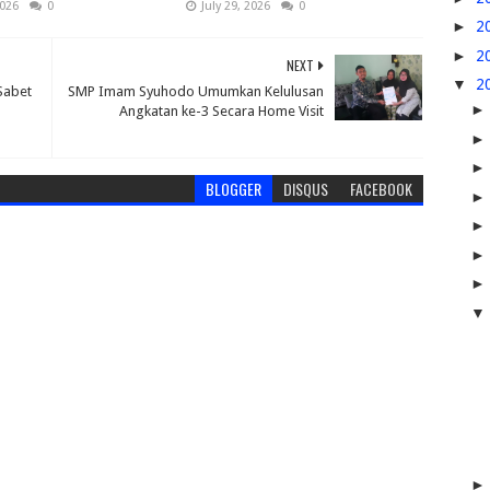
2026
0
July 29, 2026
0
►
2
►
2
NEXT
▼
2
Sabet
SMP Imam Syuhodo Umumkan Kelulusan
Angkatan ke-3 Secara Home Visit
BLOGGER
DISQUS
FACEBOOK