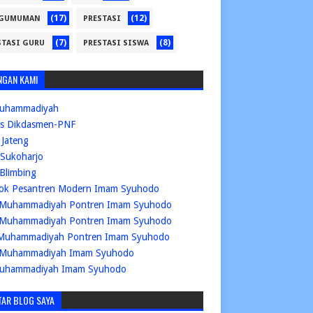
(17)
(12)
GUMUMAN
PRESTASI
(7)
(8)
STASI GURU
PRESTASI SISWA
NGAN KAMI
uhammadiyah
is Dikdasmen-PNF
Jateng
Sukoharjo
Blimbing
ok Pesantren Modern Imam Syuhodo
Muhammadiyah Pontren Imam Syuhodo
Muhammadiyah Pontren Imam Syuhodo
Muhammadiyah Pontren Imam Syuhodo
Muhammadiyah Imam Syuhodo
uhammadiyah Imam Syuhodo
TAR BLOG SAYA