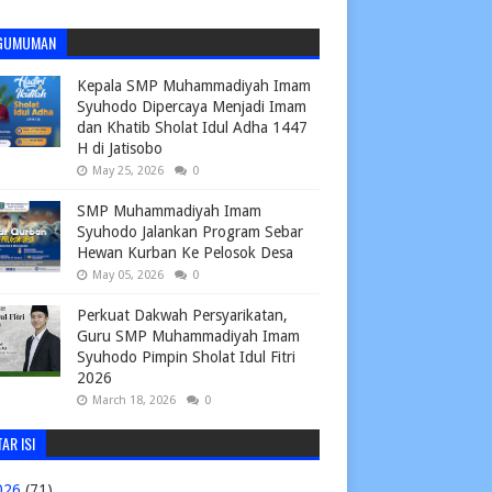
GUMUMAN
Kepala SMP Muhammadiyah Imam
Syuhodo Dipercaya Menjadi Imam
dan Khatib Sholat Idul Adha 1447
H di Jatisobo
May 25, 2026
0
SMP Muhammadiyah Imam
Syuhodo Jalankan Program Sebar
Hewan Kurban Ke Pelosok Desa
May 05, 2026
0
Perkuat Dakwah Persyarikatan,
Guru SMP Muhammadiyah Imam
Syuhodo Pimpin Sholat Idul Fitri
2026
March 18, 2026
0
AR ISI
026
(71)