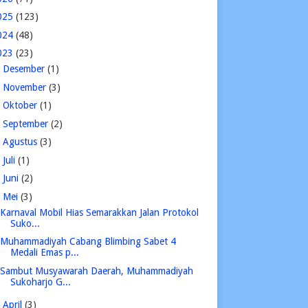
025
(123)
024
(48)
023
(23)
►
Desember
(1)
►
November
(3)
►
Oktober
(1)
►
September
(2)
►
Agustus
(3)
►
Juli
(1)
►
Juni
(2)
▼
Mei
(3)
Karnaval Mobil Hias Semarakkan Jalan Protokol
Suko...
Muhammadiyah Cabang Blimbing Sabet 4
Medali Emas p...
Sambut Musyawarah Daerah, Muhammadiyah
Sukoharjo G...
►
April
(3)