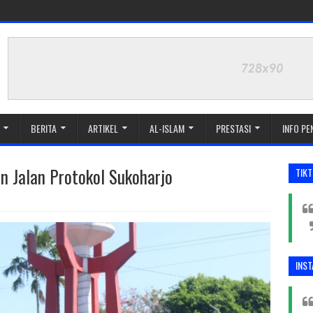
BERITA
ARTIKEL
AL-ISLAM
PRESTASI
INFO P
n Jalan Protokol Sukoharjo
TIK
INS