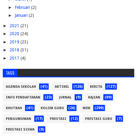
►
Februari
(2)
►
Januari
(2)
►
2021
(21)
►
2020
(24)
►
2019
(23)
►
2018
(31)
►
2017
(4)
TAGS
(41)
(126)
(127)
AGENDA SEKOLAH
ARTIKEL
BERITA
(23)
(9)
(89)
INFO PENDAFTARAN
JURNAL
KAJIAN
(41)
(26)
(299)
KHUTBAH
KOLOM GURU
NEW
(17)
(12)
(7)
PENGUMUMAN
PRESTASI
PRESTASI GURU
(8)
PRESTASI SISWA