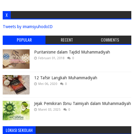
X
Tweets by imamsyuhodoID
POPULAR
RECENT
COMMENTS
Puritanisme dalam Tajdid Muhammadiyah
Februari 01, 2018
0
12 Tafsir Langkah Muhammadiyah
Mei 06, 2020
0
Jejak Pemikiran Ibnu Taimiyah dalam Muhammadiyah
Maret 03, 2025
0
LOKASI SEKOLAH