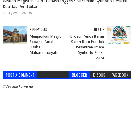
Wisuda Magister, Guru Bahasa Inggris SMP Imam Syuhodo Perkuat
Kualitas Pendidikan
July 29, 2026
0
PREVIOUS
NEXT
Menjadikan Masjid
Brosur Pendaftaran
Sebagai Amal
Santri Baru Pondok
Usaha
Pesantren Imam
Muhammadiyah
Syuhodo 2023-
2024
POST A COMMENT
BLOGGER
DISQUS
FACEBOOK
Tidak ada komentar