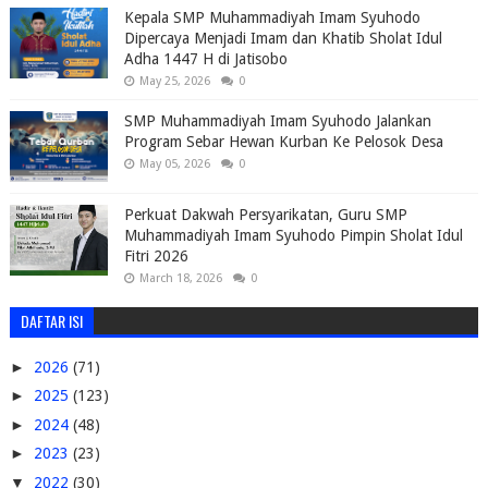
Kepala SMP Muhammadiyah Imam Syuhodo
Dipercaya Menjadi Imam dan Khatib Sholat Idul
Adha 1447 H di Jatisobo
May 25, 2026
0
SMP Muhammadiyah Imam Syuhodo Jalankan
Program Sebar Hewan Kurban Ke Pelosok Desa
May 05, 2026
0
Perkuat Dakwah Persyarikatan, Guru SMP
Muhammadiyah Imam Syuhodo Pimpin Sholat Idul
Fitri 2026
March 18, 2026
0
DAFTAR ISI
►
2026
(71)
►
2025
(123)
►
2024
(48)
►
2023
(23)
▼
2022
(30)