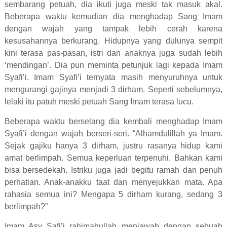
sembarang petuah, dia ikuti juga meski tak masuk akal.
Beberapa waktu kemudian dia menghadap Sang Imam
dengan wajah yang tampak lebih cerah karena
kesusahannya berkurang. Hidupnya yang dulunya sempit
kini terasa pas-pasan, istri dan anaknya juga sudah lebih
‘mendingan’. Dia pun meminta petunjuk lagi kepada Imam
Syafi’i. Imam Syafi’i ternyata masih menyuruhnya untuk
mengurangi gajinya menjadi 3 dirham. Seperti sebelumnya,
lelaki itu patuh meski petuah Sang Imam terasa lucu.
Beberapa waktu berselang dia kembali menghadap Imam
Syafi’i dengan wajah berseri-seri. “Alhamdulillah ya Imam.
Sejak gajiku hanya 3 dirham, justru rasanya hidup kami
amat berlimpah. Semua keperluan terpenuhi. Bahkan kami
bisa bersedekah. Istriku juga jadi begitu ramah dan penuh
perhatian. Anak-anakku taat dan menyejukkan mata. Apa
rahasia semua ini? Mengapa 5 dirham kurang, sedang 3
berlimpah?”
Imam Asy Safi’i rahimahullah menjawab dengan sebuah