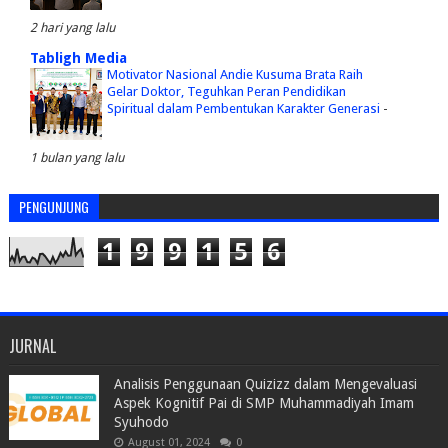
2 hari yang lalu
Tabligh Media
Motivator Nasional Andie Kusuma Brata Raih
Gelar Doktor, Teguhkan Peran Pendidikan
Spiritual dalam Pembentukan Karakter Generasi
-
1 bulan yang lalu
PENGUNJUNG
1
9
9
1
5
6
JURNAL
Analisis Penggunaan Quizizz dalam Mengevaluasi
Aspek Kognitif Pai di SMP Muhammadiyah Imam
Syuhodo
August 01, 2024
0