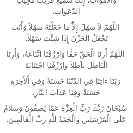
.
الدّعَوَاتِ
اللَّهُمَّ لاَ سَهْلَ إِلاَّ مَا جَعَلْتَهُ سَهْلاً وَأَنْتَ
.
تَجْعَلُ الحَزْنَ إِذَا شِئْتَ سَهْلاً
اَللَّهُمَّ أَرِنَا الْحَقَّ حَقًّا وَارْزُقْنَا اتِّبَاعَهُ، وَأَرِنَا
الْبَاطِلَ باَطِلاً وَارْزُقْنَا اجْتِنَابَهُ
رَبَنَا ءَاتِنَا فِي الدّنْيَا حَسَنَةً وَفِي اْلأَخِرَةِ
.
حَسَنَةً وَقِنَا عَذَابَ النّارِ
سُبْحَانَ رَبِّكَ رَبِّ الْعِزَّةِ عَمَّا يَصِفُونَ وَسَلامٌ
.
عَلَى الْمُرْسَلِينَ وَالْحَمْدُ لِلَّهِ رَبِّ الْعَالَمِينَ