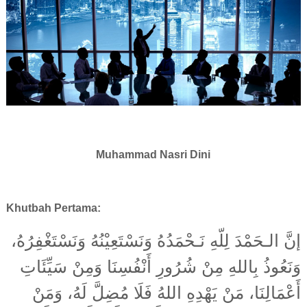
Muhammad Nasri Dini
Khutbah Pertama:
إنَّ الـحَمْدَ لِلّهِ نَـحْمَدُهُ وَنَسْتَعِيْنُهُ وَنَسْتَغْفِرُهُ،
وَنَعُوذُ بِاللهِ مِنْ شُرُورِ أَنْفُسِنَا وَمِنْ سَيِّئَاتِ
أَعْمَالِنَا، مَنْ يَهْدِهِ اللهُ فَلَا مُضِلَّ لَهُ، وَمَنْ