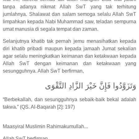
tanpa adanya nikmat Allah SwT yang tak terhitung
jumlahnya. Shalawat dan salam semoga selalu Allah SwT
limpahkan kepada Nabi Muhammad saw, teladan sempurna
umat manusia di segala tempat dan zaman.
Selanjutnya khatib tak pernah jemu menasihatkan kepada
diri khatib pribadi maupun kepada jamaah Jumat sekalian
agar selalu meningkatkan keimanan dan ketakwaan kepada
Allah SwT dengan keimanan dan ketakwaan yang
sesungguhnya. Allah SwT berfirman,
وَتَزَوَّدُوا فَإِنَّ خَيْرَ الزَّادِ التَّقْوَى
“Berbekallah, dan sesungguhnya sebaik-baik bekal adalah
takwa.” (QS. Al-Baqarah [2]: 197)
Maasyiral Muslimin Rahimakumullah...
Allah SwT berfirman,