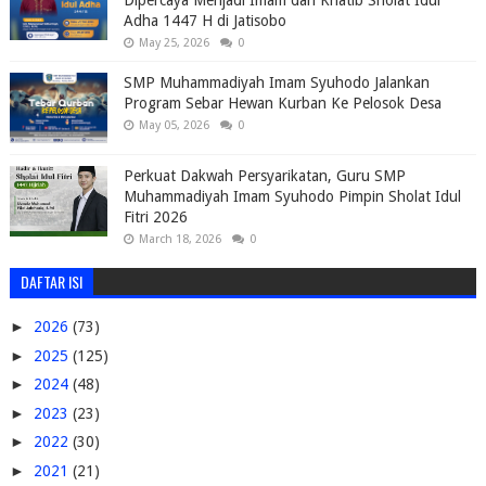
Adha 1447 H di Jatisobo
May 25, 2026
0
SMP Muhammadiyah Imam Syuhodo Jalankan
Program Sebar Hewan Kurban Ke Pelosok Desa
May 05, 2026
0
Perkuat Dakwah Persyarikatan, Guru SMP
Muhammadiyah Imam Syuhodo Pimpin Sholat Idul
Fitri 2026
March 18, 2026
0
DAFTAR ISI
►
2026
(73)
►
2025
(125)
►
2024
(48)
►
2023
(23)
►
2022
(30)
►
2021
(21)