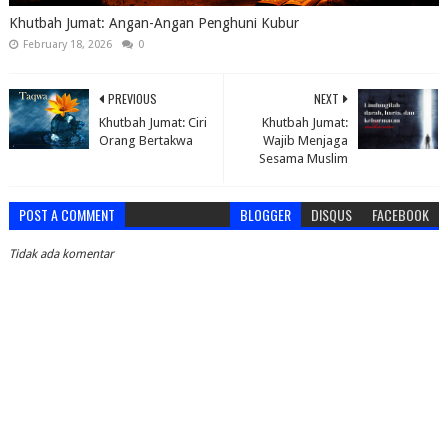
Khutbah Jumat: Angan-Angan Penghuni Kubur
February 18, 2026
0
PREVIOUS
NEXT
Khutbah Jumat: Ciri
Khutbah Jumat:
Orang Bertakwa
Wajib Menjaga
Sesama Muslim
POST A COMMENT
BLOGGER
DISQUS
FACEBOOK
Tidak ada komentar