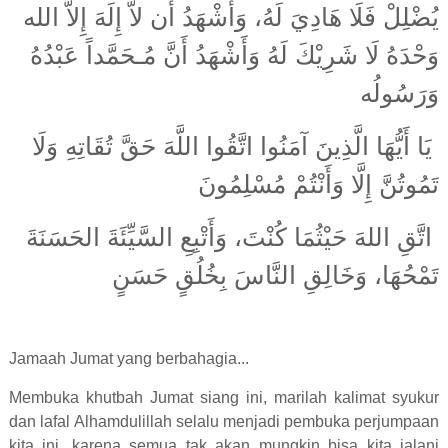
يُضْلِلْ فَلَا هَادِيَ لَهُ، وَأَشْهَدُ أَن لاَّ إِلَهَ إِلاَّ الله
وَحْدَهُ لَا شَرِيْكَ لَهُ وَأَشْهَدُ أَنَّ مُـحَمَّداً عَبْدُهُ
وَرَسُولُه
يَا أَيُّهَا الَّذِينَ آمَنُوا اتَّقُوا اللَّهَ حَقَّ تُقَاتِهِ وَلَا
تَمُوتُنَّ إِلَّا وَأَنْتُمْ مُسْلِمُونَ
اتَّقِ اللهَ حَيْثُمَا كُنْتَ، وَأَتْبِعِ السَّيِّئَةَ الحَسَنَةَ
تَمْحُهَا، وَخَالِقِ النَّاسَ بِخُلُقٍ حَسَنٍ
Jamaah Jumat yang berbahagia...
Membuka khutbah Jumat siang ini, marilah kalimat syukur
dan lafal Alhamdulillah selalu menjadi pembuka perjumpaan
kita ini, karena semua tak akan mungkin bisa kita jalani