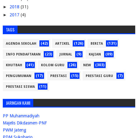
►
2018
(31)
►
2017
(4)
TAGS
(42)
(126)
(131)
AGENDA SEKOLAH
ARTIKEL
BERITA
(23)
(9)
(89)
INFO PENDAFTARAN
JURNAL
KAJIAN
(41)
(26)
(303)
KHUTBAH
KOLOM GURU
NEW
(17)
(15)
(7)
PENGUMUMAN
PRESTASI
PRESTASI GURU
(11)
PRESTASI SISWA
JARINGAN KAMI
PP Muhammadiyah
Majelis Dikdasmen-PNF
PWM Jateng
PDM Sukoharjo