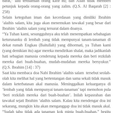
barat," lalu terdiamlah orang kafir itu; dan Allah tidak memberi
petunjuk kepada orang-orang yang zalim. (Q.S. Al Baqarah [2] :
258)
Selain keteguhan iman dan kecerdasan yang dimiliki Ibrahim
‘alaihis salam, kita juga akan menemukan tawakal yang besar dari
Ibrahim ‘alaihis salam yang tersurat dalam doanya.
“Ya Tuhan kami, sesungguhnya aku telah menempatkan sebahagian
keturunanku di lembah yang tidak mempunyai tanam-tanaman di
dekat rumah Engkau (Baitullah) yang dihormati, ya Tuhan kami
(yang demikian itu) agar mereka mendirikan shalat, maka jadikanlah
hati sebagian manusia cenderung kepada mereka dan beri rezkilah
mereka dari buah-buahan, mudah-mudahan mereka bersyukur.”
(Q.S. Ibrahim [14] : 37)
Saat kita membaca doa Nabi Ibrahim ‘alaihis salam tersebut seolah-
olah kita melihat hal yang bertentangan dan sama sekali tidak masuk
dalam keterbatasan akal manusia. Meninggalkan keluarganya di
‘lembah yang tidak mempunyai tanam-tanaman’ tapi memohon pula
‘beri rezkilah mereka dari buah-buahan’. Inilah kepasrahan dan
tawakal sejati Ibrahim ‘alaihis salam. Kalau kita mendengar doa ini
sekarang, mungkin kita akan menganggap doa ini tidak masuk akal.
“Sudah tahu tidak ada tanaman kok minta buah-buahan,” begitu