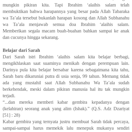
mungkin pikiran kita. Tapi Ibrahim ‘alaihis salam telah
membuktikan bahwa harapannya yang besar pada Allah Tabaraka
wa Ta’ala tersebut bukanlah harapan kosong dan Allah Subhanahu
wa Ta’ala menjawab semua doa Ibrahim ‘alaihis salam.
Memberikan segala macam buah-buahan bahkan sampai ke anak
dan cucunya hingga sekarang.
Belajar dari Sarah
Dari Sarah istri Ibrahim ‘alaihis salam kita belajar berbagi,
mengikhlaskan saat suaminya menikah dengan perempuan lain.
Darinya pula kita belajar bersabar karena sebagaimana kita tahu,
Sarah baru dikaruniai putra di usia senja, 99 tahun. Memang tidak
ada yang mustahil saat Allah Subhanahu Wa Ta’ala sudah
berkehendak, meski dalam pikiran manusia hal itu tak mungkin
terjadi.
“...dan mereka memberi kabar gembira kepadanya dengan
(kelahiran) seorang anak yang alim (Ishak).” (Q.S. Adz Dzariyat
[51] : 28)
Kabar gembira yang ternyata justru membuat Sarah tidak percaya,
sampai-sampai harus memekik lalu menepuk mukanya sendiri