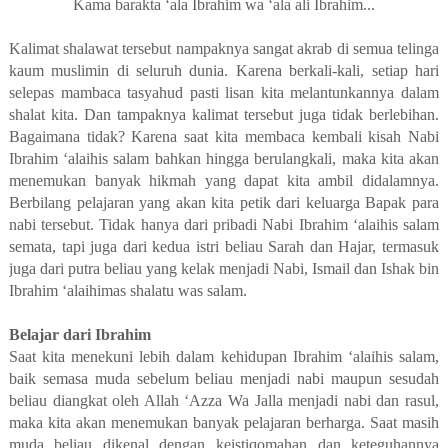
Kama barakta ‘ala Ibrahim wa ‘ala ali Ibrahim...
Kalimat shalawat tersebut nampaknya sangat akrab di semua telinga
kaum muslimin di seluruh dunia. Karena berkali-kali, setiap hari
selepas mambaca tasyahud pasti lisan kita melantunkannya dalam
shalat kita. Dan tampaknya kalimat tersebut juga tidak berlebihan.
Bagaimana tidak? Karena saat kita membaca kembali kisah Nabi
Ibrahim ‘alaihis salam bahkan hingga berulangkali, maka kita akan
menemukan banyak hikmah yang dapat kita ambil didalamnya.
Berbilang pelajaran yang akan kita petik dari keluarga Bapak para
nabi tersebut. Tidak hanya dari pribadi Nabi Ibrahim ‘alaihis salam
semata, tapi juga dari kedua istri beliau Sarah dan Hajar, termasuk
juga dari putra beliau yang kelak menjadi Nabi, Ismail dan Ishak bin
Ibrahim ‘alaihimas shalatu was salam.
Belajar dari Ibrahim
Saat kita menekuni lebih dalam kehidupan Ibrahim ‘alaihis salam,
baik semasa muda sebelum beliau menjadi nabi maupun sesudah
beliau diangkat oleh Allah ‘Azza Wa Jalla menjadi nabi dan rasul,
maka kita akan menemukan banyak pelajaran berharga. Saat masih
muda beliau dikenal dengan keistiqomahan dan keteguhannya