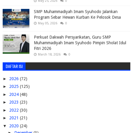
May 25, 2026
0
SMP Muhammadiyah Imam Syuhodo Jalankan
Program Sebar Hewan Kurban Ke Pelosok Desa
May 05, 2026
0
Perkuat Dakwah Persyarikatan, Guru SMP
Muhammadiyah Imam Syuhodo Pimpin Sholat Idul
Fitri 2026
March 18, 2026
0
DAFTAR ISI
►
2026
(72)
►
2025
(125)
►
2024
(48)
►
2023
(23)
►
2022
(30)
►
2021
(21)
▼
2020
(24)
►
Desember
(3)