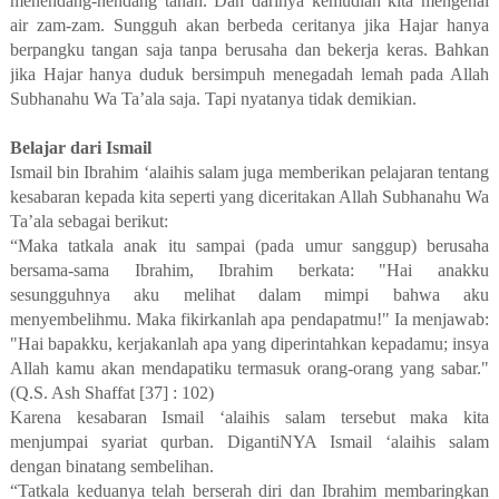
menendang-nendang tanah. Dan darinya kemudian kita mengenal
air zam-zam. Sungguh akan berbeda ceritanya jika Hajar hanya
berpangku tangan saja tanpa berusaha dan bekerja keras. Bahkan
jika Hajar hanya duduk bersimpuh menegadah lemah pada Allah
Subhanahu Wa Ta’ala saja. Tapi nyatanya tidak demikian.
Belajar dari Ismail
Ismail bin Ibrahim ‘alaihis salam juga memberikan pelajaran tentang
kesabaran kepada kita seperti yang diceritakan Allah Subhanahu Wa
Ta’ala sebagai berikut:
“Maka tatkala anak itu sampai (pada umur sanggup) berusaha
bersama-sama Ibrahim, Ibrahim berkata: "Hai anakku
sesungguhnya aku melihat dalam mimpi bahwa aku
menyembelihmu. Maka fikirkanlah apa pendapatmu!" Ia menjawab:
"Hai bapakku, kerjakanlah apa yang diperintahkan kepadamu; insya
Allah kamu akan mendapatiku termasuk orang-orang yang sabar."
(Q.S. Ash Shaffat [37] : 102)
Karena kesabaran Ismail ‘alaihis salam tersebut maka kita
menjumpai syariat qurban. DigantiNYA Ismail ‘alaihis salam
dengan binatang sembelihan.
“Tatkala keduanya telah berserah diri dan Ibrahim membaringkan