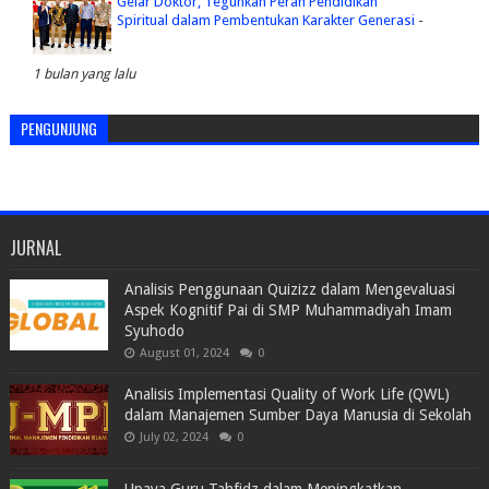
Gelar Doktor, Teguhkan Peran Pendidikan
Spiritual dalam Pembentukan Karakter Generasi
-
1 bulan yang lalu
PENGUNJUNG
JURNAL
Analisis Penggunaan Quizizz dalam Mengevaluasi
Aspek Kognitif Pai di SMP Muhammadiyah Imam
Syuhodo
August 01, 2024
0
Analisis Implementasi Quality of Work Life (QWL)
dalam Manajemen Sumber Daya Manusia di Sekolah
July 02, 2024
0
Upaya Guru Tahfidz dalam Meningkatkan