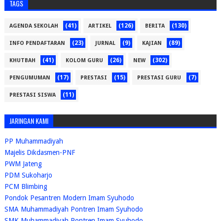
TAGS
(41)
(126)
(130)
AGENDA SEKOLAH
ARTIKEL
BERITA
(23)
(9)
(89)
INFO PENDAFTARAN
JURNAL
KAJIAN
(41)
(26)
(302)
KHUTBAH
KOLOM GURU
NEW
(17)
(15)
(7)
PENGUMUMAN
PRESTASI
PRESTASI GURU
(11)
PRESTASI SISWA
JARINGAN KAMI
PP Muhammadiyah
Majelis Dikdasmen-PNF
PWM Jateng
PDM Sukoharjo
PCM Blimbing
Pondok Pesantren Modern Imam Syuhodo
SMA Muhammadiyah Pontren Imam Syuhodo
SMK Muhammadiyah Pontren Imam Syuhodo