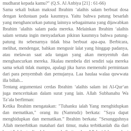
mudharat kepada kamu?" (Q.S. Al Anbiya [21] : 61-66)
Sama sekali bukan maksud Ibrahim ‘alaihis salam berbuat dosa
dengan kedustaan pada kaumnya. Yaitu bahwa patung besarlah
yang menghancurkan patung lainnya sebagaimana yang dijawabkan
Ibrahim ‘alaihis salam pada mereka. Melainkan Ibrahim ‘alaihis
salam semata ingin menyadarkan pikiran kaumnya bahwa patung-
patung itu sebenarnya tidak bisa berbuat apa-apa. Berbicara,
melihat, mendengar, bahkan mengusir lalat yang hinggap padanya,
atau melawan saat ada tangan yang akan menyentuh dan
menghancurkan mereka. Jikalau membela diri sendiri saja mereka
sama sekali tidak mampu, apalagi jika harus memenuhi permintaan
dari para penyembah dan pemujanya. Laa haulaa walaa quwwata
illa billah...
Tentang argumentasi cerdas Ibrahim ‘alaihis salam ini Al-Qur‘an
juga menceritakan dalam surat yang lain. Allah Subhanahu Wa
Ta’ala berfirman:
Ketika Ibrahim mengatakan: "Tuhanku ialah Yang menghidupkan
dan mematikan," orang itu (Namrudz) berkata: "Saya dapat
menghidupkan dan mematikan.” Ibrahim berkata: "Sesungguhnya
Allah menerbitkan matahari dari timur, maka terbitkanlah dia dari