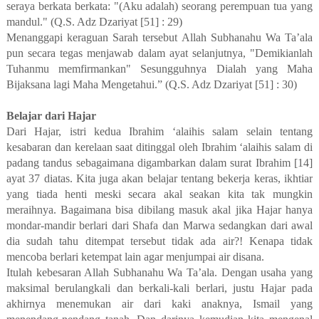
seraya berkata berkata: "(Aku adalah) seorang perempuan tua yang
mandul." (Q.S. Adz Dzariyat [51] : 29)
Menanggapi keraguan Sarah tersebut Allah Subhanahu Wa Ta’ala
pun secara tegas menjawab dalam ayat selanjutnya, "Demikianlah
Tuhanmu memfirmankan" Sesungguhnya Dialah yang Maha
Bijaksana lagi Maha Mengetahui.” (Q.S. Adz Dzariyat [51] : 30)
Belajar dari Hajar
Dari Hajar, istri kedua Ibrahim ‘alaihis salam selain tentang
kesabaran dan kerelaan saat ditinggal oleh Ibrahim ‘alaihis salam di
padang tandus sebagaimana digambarkan dalam surat Ibrahim [14]
ayat 37 diatas. Kita juga akan belajar tentang bekerja keras, ikhtiar
yang tiada henti meski secara akal seakan kita tak mungkin
meraihnya. Bagaimana bisa dibilang masuk akal jika Hajar hanya
mondar-mandir berlari dari Shafa dan Marwa sedangkan dari awal
dia sudah tahu ditempat tersebut tidak ada air?! Kenapa tidak
mencoba berlari ketempat lain agar menjumpai air disana.
Itulah kebesaran Allah Subhanahu Wa Ta’ala. Dengan usaha yang
maksimal berulangkali dan berkali-kali berlari, justu Hajar pada
akhirnya menemukan air dari kaki anaknya, Ismail yang