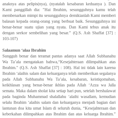
anaknya atas pelipis(nya), (nyatalah kesabaran keduanya ). Dan
Kami panggillah dia: "Hai Ibrahim, sesungguhnya kamu telah
membenarkan mimpi itu sesungguhnya demikianlah Kami memberi
balasan kepada orang-orang yang berbuat baik. Sesungguhnya ini
benar-benar suatu ujian yang nyata. Dan Kami tebus anak itu
dengan seekor sembelihan yang besar.” (Q.S. Ash Shaffat [37] :
103-107)
Salaamun ‘alaa Ibrahim
Sungguh benar dan teramat pantas adanya saat Allah Subhanahu
Wa Ta’ala mengatakan bahwa,“Kesejahteraan dilimpahkan atas
Ibrahim." (Q.S. Ash Shaffat [37] : 108). Hal ini tidak lain karena
Ibrahim ‘alaihis salam dan keluarganya telah memberikan segalanya
pada Allah Subhanahu Wa Ta’ala, kesabaran, keistiqomahan,
keikhlasan yang benar-benar ikhlas pada Allah ‘Azza wa Jalla
semata. Maka dalam sholat kita setiap hari pun, setelah bershalawat
pada baginda Muhammad shalallahu ‘alaihi wasallam, kemudian
selalu Ibrahim ‘alaihis salam dan keluarganya menjadi bagian dari
lantunan doa kita umat Islam di seluruh dunia, “Kesejahteraan dan
keberkahan dilimpahkan atas Ibrahim dan atas keluarga Ibrahim.”