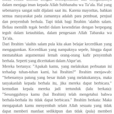
dalam menjaga iman kepada Allah Subhanahu wa Ta’ala. Hal yang
sebenarnya sangat sulit dijalani saat itu. Karena mayoritas, bahkan
semua masyarakat pada zamannya adalah para pembuat, penjual
dan penyembah berhala. Tapi tidak bagi Ibrahim ‘alaihis salam.
Beliau memilih tegak berdiri dalam kesendirian dengan berpegang
teguh dalam ketauhidan, dalam pengesaan Allah Tabaraka wa
Ta’ala.
Dari Ibrahim ‘alaihis salam pula kita akan belajar kecerdikan yang
mengagumkan. Kecerdikan yang nampaknya sepele, hingga dapat
mematahkan argumentasi lemah orang-orang kafir penyembah
berhala. Seperti yang diceritakan dalam Alqur‘an.
Mereka bertanya: "Apakah kamu, yang melakukan perbuatan ini
terhadap tuhan-tuhan kami, hai Ibrahim?" Ibrahim menjawab:
"Sebenarnya patung yang besar itulah yang melakukannya, maka
tanyakanlah kepada berhala itu, jika mereka dapat berbicara."
kemudian kepala mereka jadi tertunduk (lalu berkata):
"Sesungguhnya kamu (hai Ibrahim) telah mengetahui bahwa
berhala-berhala itu tidak dapat berbicara." Ibrahim berkata: Maka
mengapakah kamu menyembah selain Allah sesuatu yang tidak
dapat memberi manfaat sedikitpun dan tidak (pula) memberi