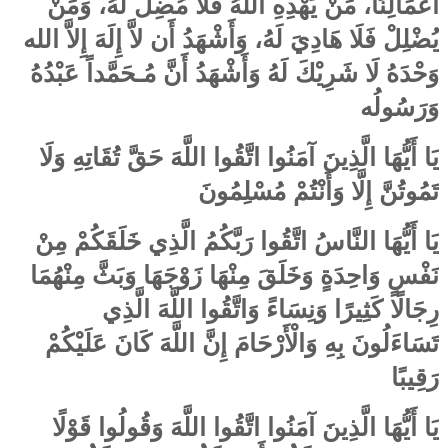
أَعْمَالِنَا، مَنْ يَهْدِهِ اللهُ فَلَا مُضِلَّ لَهُ، وَمَنْ
يُضْلِلْ فَلَا هَادِيَ لَهُ، وَأَشْهَدُ أَن لاَّ إِلَهَ إِلاَّ الله
وَحْدَهُ لَا شَرِيْكَ لَهُ وَأَشْهَدُ أَنَّ مُـحَمَّداً عَبْدُهُ
وَرَسُولُه
يَا أَيُّهَا الَّذِينَ آمَنُوا اتَّقُوا اللَّهَ حَقَّ تُقَاتِهِ وَلَا
تَمُوتُنَّ إِلَّا وَأَنْتُمْ مُسْلِمُونَ
يَا أَيُّهَا النَّاسُ اتَّقُوا رَبَّكُمُ الَّذِي خَلَقَكُمْ مِنْ
نَفْسٍ وَاحِدَةٍ وَخَلَقَ مِنْهَا زَوْجَهَا وَبَثَّ مِنْهُمَا
رِجَالًا كَثِيرًا وَنِسَاءً وَاتَّقُوا اللَّهَ الَّذِي
تَسَاءَلُونَ بِهِ وَالْأَرْحَامَ إِنَّ اللَّهَ كَانَ عَلَيْكُمْ
رَقِيبًا
يَا أَيُّهَا الَّذِينَ آمَنُوا اتَّقُوا اللَّهَ وَقُولُوا قَوْلًا