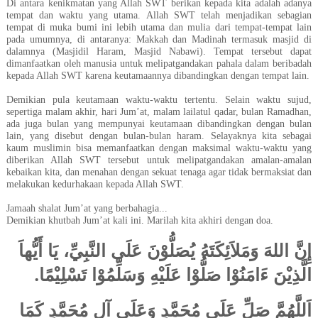
Di antara kenikmatan yang Allah SWT berikan kepada kita adalah adanya
tempat dan waktu yang utama. Allah SWT telah menjadikan sebagian
tempat di muka bumi ini lebih utama dan mulia dari tempat-tempat lain
pada umumnya, di antaranya: Makkah dan Madinah termasuk masjid di
dalamnya (Masjidil Haram, Masjid Nabawi). Tempat tersebut dapat
dimanfaatkan oleh manusia untuk melipatgandakan pahala dalam beribadah
kepada Allah SWT karena keutamaannya dibandingkan dengan tempat lain.
Demikian pula keutamaan waktu-waktu tertentu. Selain waktu sujud,
sepertiga malam akhir, hari Jum’at, malam lailatul qadar, bulan Ramadhan,
ada juga bulan yang mempunyai keutamaan dibandingkan dengan bulan
lain, yang disebut dengan bulan-bulan haram. Selayaknya kita sebagai
kaum muslimin bisa memanfaatkan dengan maksimal waktu-waktu yang
diberikan Allah SWT tersebut untuk melipatgandakan amalan-amalan
kebaikan kita, dan menahan dengan sekuat tenaga agar tidak bermaksiat dan
melakukan kedurhakaan kepada Allah SWT.
Jamaah shalat Jum’at yang berbahagia...
Demikian khutbah Jum’at kali ini. Marilah kita akhiri dengan doa.
إِنَّ اللهَ وَمَلاَئِكَتَهُ يُصَلُّوْنَ عَلَى النَّبِيِّ، يَا أَيُّهاَ
.
الَّذِيْنَ ءَامَنُوْا صَلُّوْا عَلَيْهِ وَسَلِّمُوْا تَسْلِيْمًا
اَللَّهُمَّ صَلِّ عَلَى مُحَمَّدٍ وَعَلَى آلِ مُحَمَّدٍ كَمَا