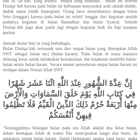
dan Al Qa’dah, yang artinya ‘
tempat yang diduduki’
. Bulan ini disebut
Dzulqa’dah karena pada bulan ini kebiasaan masyarakat arab adalah duduk-
duduk santai (tidak bepergian). Orang Jawa menyebutnya dengan bulan
Selo (longgar) karena pada bulan ini relatif longgar dari kegiatan setelah
padatnya kegiatan di bulan Ramadhan dan bulan Syawal. Setelah
Dzulqa’dah juga akan padat lagi dengan kegiatan baik itu haji maupun
qurban.
Jamaah shalat Jum’at yang berbahagia...
Bulan Dzulqa’dah termasuk satu dari empat bulan yang ditetapkan Allah
SWT sebagai bulan suci (bulan haram). Yaitu bulan di mana manusia
dilarang keras untuk melakukan kemaksiatan dan kejahatan melebihi bulan-
bulan selain bulan haram. Secara umum penyebutan empat bulan haram ini
terdapat dalam firman Allah SWT:
إِنَّ عِدَّةَ الشُّهُورِ عِنْدَ اللَّهِ اثْنَا عَشَرَ شَهْرًا
فِي كِتَابِ اللَّهِ يَوْمَ خَلَقَ السَّمَاوَاتِ وَالْأَرْضَ
مِنْهَا أَرْبَعَةٌ حُرُمٌ ذَلِكَ الدِّينُ الْقَيِّمُ فَلَا تَظْلِمُوا
فِيهِنَّ أَنْفُسَكُمْ
“
Sesungguhnya bilangan bulan pada sisi Allah adalah dua belas bulan,
dalam ketetapan Allah di waktu Dia menciptakan langit dan bumi, di
antaranya empat bulan haram. Itulah (ketetapan) agama yang lurus, maka