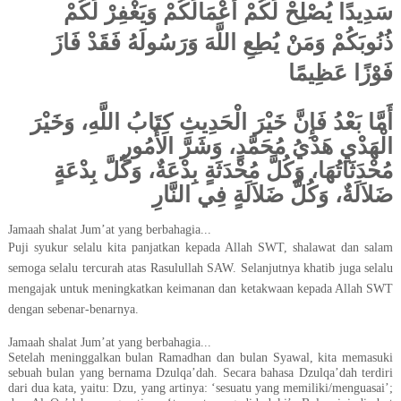
سَدِيدًا يُصْلِحْ لَكُمْ أَعْمَالَكُمْ وَيَغْفِرْ لَكُمْ
ذُنُوبَكُمْ وَمَنْ يُطِعِ اللَّهَ وَرَسُولَهُ فَقَدْ فَازَ
فَوْزًا عَظِيمًا
وَخَيْرَ
،
فَإِنَّ خَيْرَ الْحَدِيثِ كِتَابُ اللَّهِ
أَمَّا بَعْدُ
وَشَرَّ الأُمُورِ
،
الْهَدْيِ هَدْيُ مُحَمَّدٍ
وَكُلَّ بِدْعَةٍ
،
وَكُلَّ مُحْدَثَةٍ بِدْعَةٌ
،
مُحْدَثَاتُهَا
وَكُلُّ ضَلاَلَةٍ فِي النَّارِ
،
ضَلاَلَةٌ
Jamaah shalat Jum’at yang berbahagia...
Puji syukur selalu kita panjatkan kepada Allah SWT, shalawat dan salam
semoga selalu tercurah atas Rasulullah SAW. Selanjutnya khatib juga selalu
mengajak untuk meningkatkan keimanan dan ketakwaan kepada Allah SWT
dengan sebenar-benarnya.
Jamaah shalat Jum’at yang berbahagia...
Setelah meninggalkan bulan Ramadhan dan bulan Syawal, kita memasuki
sebuah bulan yang bernama Dzulqa’dah. Secara bahasa Dzulqa’dah terdiri
dari dua kata, yaitu: Dzu, yang artinya: ‘
sesuatu yang memiliki/menguasai
’;