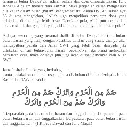
termasuk bulan Dzulqa’dah adalah pahala dan dosa dilipatgandakan. Ibnu
Abbas RA dalam menafsirkan kalimat “
Maka janganlah kalian menganiaya
diri kalian dalam bulan (haram) yang empat itu
” dalam QS. At Taubah ayat
36 di atas mengatakan, “
Allah juga menjadikan perbuatan dosa yang
dilakukan di dalamnya lebih besar. Demikian pula, Allah pun menjadikan
amalan shalih dan ganjaran yang didapatkan di dalamnya lebih besar pula
.”
Artinya, seseorang yang beramal shalih di bulan Dzulqa’dah (dan bulan-
bulan haram yang lain) dengan kuantitas amalan yang sama, dirinya akan
mendapatkan pahala dari Allah SWT yang lebih besar daripada jika
dilakukan di luar bulan-bulan haram. Sebaliknya, jika orang melakukan
perbuatan dosa, maka dosanya pun juga akan dilipat gandakan oleh Allah
SWT.
Jamaah shalat Jum’at yang berbahagia...
Lantas, adakah amalan khusus yang bisa dilakukan di bulan Dzulqa’dah ini?
Rasulullah SAW bersabda:
صُمْ مِنَ الْحُرُمِ وَاتْرُكْ صُمْ مِنَ الْحُرُمِ
وَاتْرُكْ صُمْ مِنَ الْحُرُمِ وَاتْرُكْ
“Berpuasalah
pada bulan-bulan haram dan tinggalkanlah. Berpuasalah pada
bulan-bulan haram dan tinggalkanlah. Berpuasalah pada bulan-bulan haram
dan tinggalkanlah.”
(HR. Abu Dawud dan Ibnu Majah)