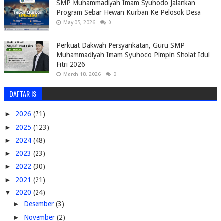
SMP Muhammadiyah Imam Syuhodo Jalankan
Program Sebar Hewan Kurban Ke Pelosok Desa
May 05, 2026
0
Perkuat Dakwah Persyarikatan, Guru SMP
Muhammadiyah Imam Syuhodo Pimpin Sholat Idul
Fitri 2026
March 18, 2026
0
DAFTAR ISI
►
2026
(71)
►
2025
(123)
►
2024
(48)
►
2023
(23)
►
2022
(30)
►
2021
(21)
▼
2020
(24)
►
Desember
(3)
►
November
(2)