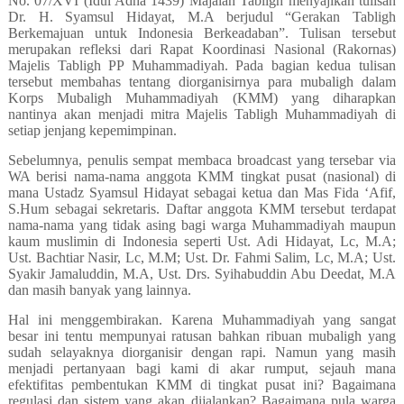
No. 07/XVI (Idul Adha 1439) Majalah Tabligh menyajikan tulisan
Dr. H. Syamsul Hidayat, M.A berjudul “Gerakan Tabligh
Berkemajuan untuk Indonesia Berkeadaban”. Tulisan tersebut
merupakan refleksi dari Rapat Koordinasi Nasional (Rakornas)
Majelis Tabligh PP Muhammadiyah. Pada bagian kedua tulisan
tersebut membahas tentang diorganisirnya para mubaligh dalam
Korps Mubaligh Muhammadiyah (KMM) yang diharapkan
nantinya akan menjadi mitra Majelis Tabligh Muhammadiyah di
setiap jenjang kepemimpinan.
Sebelumnya, penulis sempat membaca broadcast yang tersebar via
WA berisi nama-nama anggota KMM tingkat pusat (nasional) di
mana Ustadz Syamsul Hidayat sebagai ketua dan Mas Fida ‘Afif,
S.Hum sebagai sekretaris. Daftar anggota KMM tersebut terdapat
nama-nama yang tidak asing bagi warga Muhammadiyah maupun
kaum muslimin di Indonesia seperti Ust. Adi Hidayat, Lc, M.A;
Ust. Bachtiar Nasir, Lc, M.M; Ust. Dr. Fahmi Salim, Lc, M.A; Ust.
Syakir Jamaluddin, M.A, Ust. Drs. Syihabuddin Abu Deedat, M.A
dan masih banyak yang lainnya.
Hal ini menggembirakan. Karena Muhammadiyah yang sangat
besar ini tentu mempunyai ratusan bahkan ribuan mubaligh yang
sudah selayaknya diorganisir dengan rapi. Namun yang masih
menjadi pertanyaan bagi kami di akar rumput, sejauh mana
efektifitas pembentukan KMM di tingkat pusat ini? Bagaimana
regulasi dan sistem yang akan dijalankan? Bagaimana pula warga