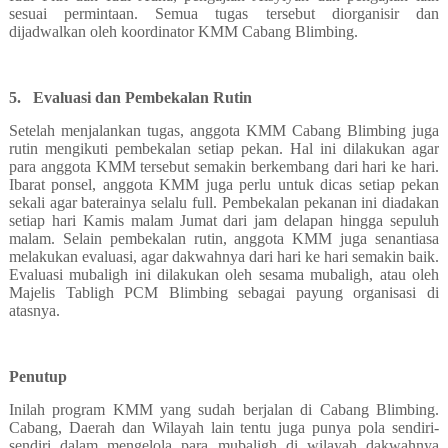
sesuai permintaan. Semua tugas tersebut diorganisir dan
dijadwalkan oleh koordinator KMM Cabang Blimbing.
5.
Evaluasi dan Pembekalan Rutin
Setelah menjalankan tugas, anggota KMM Cabang Blimbing juga
rutin mengikuti pembekalan setiap pekan. Hal ini dilakukan agar
para anggota KMM tersebut semakin berkembang dari hari ke hari.
Ibarat ponsel, anggota KMM juga perlu untuk dicas setiap pekan
sekali agar baterainya selalu full. Pembekalan pekanan ini diadakan
setiap hari Kamis malam Jumat dari jam delapan hingga sepuluh
malam. Selain pembekalan rutin, anggota KMM juga senantiasa
melakukan evaluasi, agar dakwahnya dari hari ke hari semakin baik.
Evaluasi mubaligh ini dilakukan oleh sesama mubaligh, atau oleh
Majelis Tabligh PCM Blimbing sebagai payung organisasi di
atasnya.
Penutup
Inilah program KMM yang sudah berjalan di Cabang Blimbing.
Cabang, Daerah dan Wilayah lain tentu juga punya pola sendiri-
sendiri dalam mengelola para mubaligh di wilayah dakwahnya