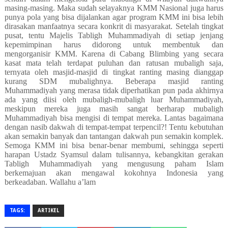
masing-masing. Maka sudah selayaknya KMM Nasional juga harus
punya pola yang bisa dijalankan agar program KMM ini bisa lebih
dirasakan manfaatnya secara konkrit di masyarakat. Setelah tingkat
pusat, tentu Majelis Tabligh Muhammadiyah di setiap jenjang
kepemimpinan harus didorong untuk membentuk dan
mengorganisir KMM. Karena di Cabang Blimbing yang secara
kasat mata telah terdapat puluhan dan ratusan mubaligh saja,
ternyata oleh masjid-masjid di tingkat ranting masing dianggap
kurang SDM mubalighnya. Beberapa masjid ranting
Muhammadiyah yang merasa tidak diperhatikan pun pada akhirnya
ada yang diisi oleh mubaligh-mubaligh luar Muhammadiyah,
meskipun mereka juga masih sangat berharap mubaligh
Muhammadiyah bisa mengisi di tempat mereka. Lantas bagaimana
dengan nasib dakwah di tempat-tempat terpencil?! Tentu kebutuhan
akan semakin banyak dan tantangan dakwah pun semakin komplek.
Semoga KMM ini bisa benar-benar membumi, sehingga seperti
harapan Ustadz Syamsul dalam tulisannya, kebangkitan gerakan
Tabligh Muhammadiyah yang mengusung paham Islam
berkemajuan akan mengawal kokohnya Indonesia yang
berkeadaban. Wallahu a’lam
TAGS:
ARTIKEL