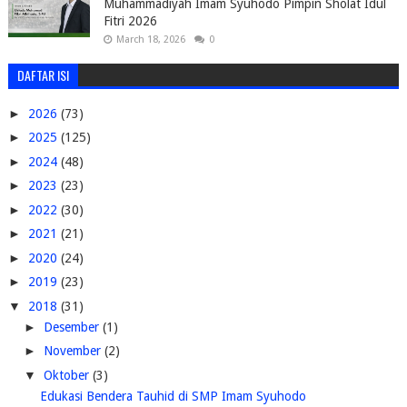
Muhammadiyah Imam Syuhodo Pimpin Sholat Idul
Fitri 2026
March 18, 2026
0
DAFTAR ISI
►
2026
(73)
►
2025
(125)
►
2024
(48)
►
2023
(23)
►
2022
(30)
►
2021
(21)
►
2020
(24)
►
2019
(23)
▼
2018
(31)
►
Desember
(1)
►
November
(2)
▼
Oktober
(3)
Edukasi Bendera Tauhid di SMP Imam Syuhodo