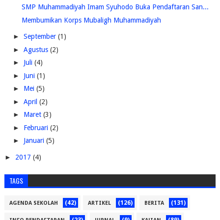
SMP Muhammadiyah Imam Syuhodo Buka Pendaftaran San...
Membumikan Korps Mubaligh Muhammadiyah
►
September
(1)
►
Agustus
(2)
►
Juli
(4)
►
Juni
(1)
►
Mei
(5)
►
April
(2)
►
Maret
(3)
►
Februari
(2)
►
Januari
(5)
►
2017
(4)
TAGS
(42)
(126)
(131)
AGENDA SEKOLAH
ARTIKEL
BERITA
(23)
(9)
(89)