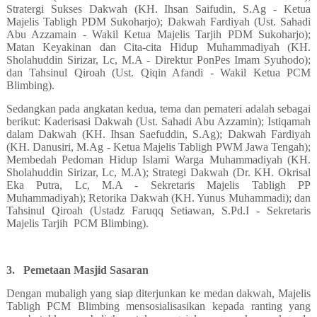
Stratergi Sukses Dakwah (KH. Ihsan Saifudin, S.Ag - Ketua
Majelis Tabligh PDM Sukoharjo); Dakwah Fardiyah (Ust. Sahadi
Abu Azzamain - Wakil Ketua Majelis Tarjih PDM Sukoharjo);
Matan Keyakinan dan Cita-cita Hidup Muhammadiyah (KH.
Sholahuddin Sirizar, Lc, M.A - Direktur PonPes Imam Syuhodo);
dan Tahsinul Qiroah (Ust. Qiqin Afandi - Wakil Ketua PCM
Blimbing).
Sedangkan pada angkatan kedua, tema dan pemateri adalah sebagai
berikut: Kaderisasi Dakwah (Ust. Sahadi Abu Azzamin); Istiqamah
dalam Dakwah (KH. Ihsan Saefuddin, S.Ag); Dakwah Fardiyah
(KH. Danusiri, M.Ag - Ketua Majelis Tabligh PWM Jawa Tengah);
Membedah Pedoman Hidup Islami Warga Muhammadiyah (KH.
Sholahuddin Sirizar, Lc, M.A); Strategi Dakwah (Dr. KH. Okrisal
Eka Putra, Lc, M.A - Sekretaris Majelis Tabligh PP
Muhammadiyah); Retorika Dakwah (KH. Yunus Muhammadi); dan
Tahsinul Qiroah (Ustadz Faruqq Setiawan, S.Pd.I - Sekretaris
Majelis Tarjih
PCM Blimbing).
3.
Pemetaan Masjid Sasaran
Dengan mubaligh yang siap diterjunkan ke medan dakwah, Majelis
Tabligh PCM Blimbing mensosialisasikan kepada ranting yang