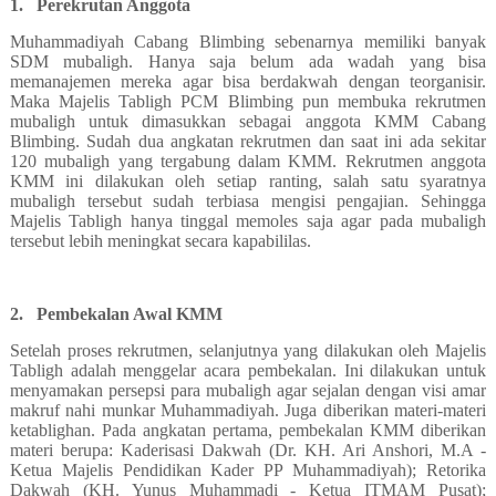
1.
Perekrutan Anggota
Muhammadiyah Cabang Blimbing sebenarnya memiliki banyak
SDM mubaligh. Hanya saja belum ada wadah yang bisa
memanajemen mereka agar bisa berdakwah dengan teorganisir.
Maka Majelis Tabligh PCM Blimbing pun membuka rekrutmen
mubaligh untuk dimasukkan sebagai anggota KMM Cabang
Blimbing. Sudah dua angkatan rekrutmen dan saat ini ada sekitar
120 mubaligh yang tergabung dalam KMM. Rekrutmen anggota
KMM ini dilakukan oleh setiap ranting, salah satu syaratnya
mubaligh tersebut sudah terbiasa mengisi pengajian. Sehingga
Majelis Tabligh hanya tinggal memoles saja agar pada mubaligh
tersebut lebih meningkat secara kapabililas.
2.
Pembekalan Awal KMM
Setelah proses rekrutmen, selanjutnya yang dilakukan oleh Majelis
Tabligh adalah menggelar acara pembekalan. Ini dilakukan untuk
menyamakan persepsi para mubaligh agar sejalan dengan visi amar
makruf nahi munkar Muhammadiyah. Juga diberikan materi-materi
ketablighan. Pada angkatan pertama, pembekalan KMM diberikan
materi berupa: Kaderisasi Dakwah (Dr. KH. Ari Anshori, M.A -
Ketua Majelis Pendidikan Kader PP Muhammadiyah); Retorika
Dakwah (KH. Yunus Muhammadi - Ketua ITMAM Pusat);