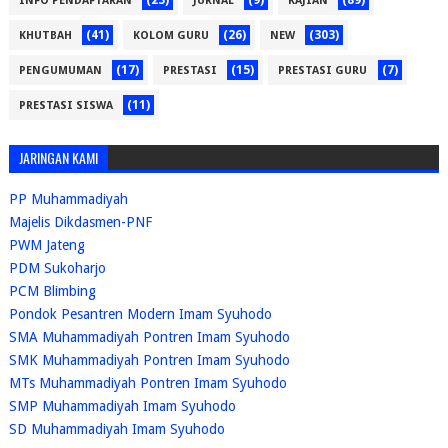
INFO PENDAFTARAN
JURNAL
KAJIAN
(41)
(26)
(303)
KHUTBAH
KOLOM GURU
NEW
(17)
(15)
(7)
PENGUMUMAN
PRESTASI
PRESTASI GURU
(11)
PRESTASI SISWA
JARINGAN KAMI
PP Muhammadiyah
Majelis Dikdasmen-PNF
PWM Jateng
PDM Sukoharjo
PCM Blimbing
Pondok Pesantren Modern Imam Syuhodo
SMA Muhammadiyah Pontren Imam Syuhodo
SMK Muhammadiyah Pontren Imam Syuhodo
MTs Muhammadiyah Pontren Imam Syuhodo
SMP Muhammadiyah Imam Syuhodo
SD Muhammadiyah Imam Syuhodo