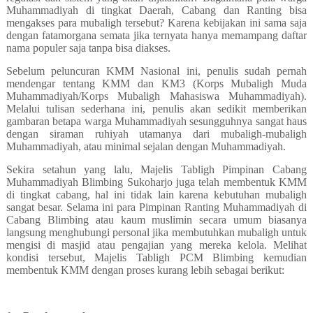
Muhammadiyah di tingkat Daerah, Cabang dan Ranting bisa
mengakses para mubaligh tersebut? Karena kebijakan ini sama saja
dengan fatamorgana semata jika ternyata hanya memampang daftar
nama populer saja tanpa bisa diakses.
Sebelum peluncuran KMM Nasional ini, penulis sudah pernah
mendengar tentang KMM dan KM3 (Korps Mubaligh Muda
Muhammadiyah/Korps Mubaligh Mahasiswa Muhammadiyah).
Melalui tulisan sederhana ini, penulis akan sedikit memberikan
gambaran betapa warga Muhammadiyah sesungguhnya sangat haus
dengan siraman ruhiyah utamanya dari mubaligh-mubaligh
Muhammadiyah, atau minimal sejalan dengan Muhammadiyah.
Sekira setahun yang lalu, Majelis Tabligh Pimpinan Cabang
Muhammadiyah Blimbing Sukoharjo juga telah membentuk KMM
di tingkat cabang, hal ini tidak lain karena kebutuhan mubaligh
sangat besar. Selama ini para Pimpinan Ranting Muhammadiyah di
Cabang Blimbing atau kaum muslimin secara umum biasanya
langsung menghubungi personal jika membutuhkan mubaligh untuk
mengisi di masjid atau pengajian yang mereka kelola. Melihat
kondisi tersebut, Majelis Tabligh PCM Blimbing kemudian
membentuk KMM dengan proses kurang lebih sebagai berikut: