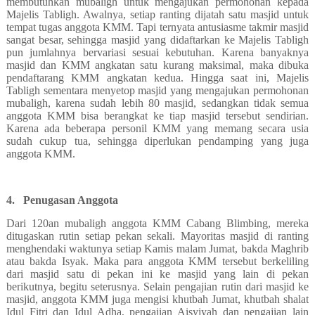
membutuhkan mubaligh untuk mengajukan permohonan kepada
Majelis Tabligh. Awalnya, setiap ranting dijatah satu masjid untuk
tempat tugas anggota KMM. Tapi ternyata antusiasme takmir masjid
sangat besar, sehingga masjid yang didaftarkan ke Majelis Tabligh
pun jumlahnya bervariasi sesuai kebutuhan. Karena banyaknya
masjid dan KMM angkatan satu kurang maksimal, maka dibuka
pendaftarang KMM angkatan kedua. Hingga saat ini, Majelis
Tabligh sementara menyetop masjid yang mengajukan permohonan
mubaligh, karena sudah lebih 80 masjid, sedangkan tidak semua
anggota KMM bisa berangkat ke tiap masjid tersebut sendirian.
Karena ada beberapa personil KMM yang memang secara usia
sudah cukup tua, sehingga diperlukan pendamping yang juga
anggota KMM.
4.
Penugasan Anggota
Dari 120an mubaligh anggota KMM Cabang Blimbing, mereka
ditugaskan rutin setiap pekan sekali. Mayoritas masjid di ranting
menghendaki waktunya setiap Kamis malam Jumat, bakda Maghrib
atau bakda Isyak. Maka para anggota KMM tersebut berkeliling
dari masjid satu di pekan ini ke masjid yang lain di pekan
berikutnya, begitu seterusnya. Selain pengajian rutin dari masjid ke
masjid, anggota KMM juga mengisi khutbah Jumat, khutbah shalat
Idul Fitri dan Idul Adha, pengajian Aisyiyah dan pengajian lain