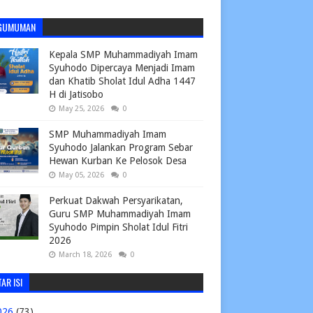
GUMUMAN
Kepala SMP Muhammadiyah Imam
Syuhodo Dipercaya Menjadi Imam
dan Khatib Sholat Idul Adha 1447
H di Jatisobo
May 25, 2026
0
SMP Muhammadiyah Imam
Syuhodo Jalankan Program Sebar
Hewan Kurban Ke Pelosok Desa
May 05, 2026
0
Perkuat Dakwah Persyarikatan,
Guru SMP Muhammadiyah Imam
Syuhodo Pimpin Sholat Idul Fitri
2026
March 18, 2026
0
AR ISI
026
(73)