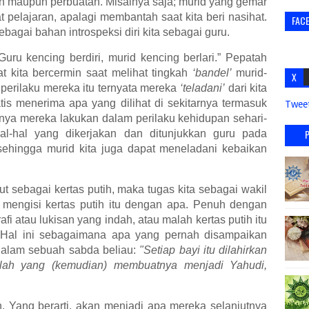
n maupun perbuatan. Misalnya saja; murid yang gemar
t pelajaran, apalagi membantah saat kita beri nasihat.
FAC
bagai bahan introspeksi diri kita sebagai guru.
uru kencing berdiri, murid kencing berlari.” Pepatah
 kita bercermin saat melihat tingkah
‘bandel’
murid-
X
 perilaku mereka itu ternyata mereka
‘teladani’
dari kita
is menerima apa yang dilihat di sekitarnya termasuk
Twee
ya mereka lakukan dalam perilaku kehidupan sehari-
al-hal yang dikerjakan dan ditunjukkan guru pada
sehingga murid kita juga dapat meneladani kebaikan
but sebagai kertas putih, maka tugas kita sebagai wakil
 mengisi kertas putih itu dengan apa. Penuh dengan
afi atau lukisan yang indah, atau malah kertas putih itu
. Hal ini sebagaimana apa yang pernah disampaikan
alam sebuah sabda beliau:
"Setiap bayi itu dilahirkan
alah yang (kemudian) membuatnya menjadi Yahudi,
h. Yang berarti, akan menjadi apa mereka selanjutnya