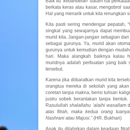
Baik itu
‘kebandelan’
dalam hal perkataa
berkata keras atau kasar, mengobrol saa
Hal yang menarik untuk kita renungkan se
Kita pasti sering mendengar pepatah, “G
singkat yang sewajarnya dapat membuat
murid kita. Jangan-jangan sebagian dari
sebagai gurunya. Ya, murid akan otomat
gurunya untuk kemudian dengan mudahn
hari. Maka alangkah baiknya kalau h
muridnya adalah perbuatan yang baik 
tersebut.
Karena jika diibaratkan murid kita terse
orangtua mereka di sekolah yang akan
coretan tanpa makna, berisi tulisan kaligr
justru sobek berantakan tanpa bentuk
Rasulullah
shalallahu ‘alaihi wasallam
d
atas fitrah, maka kedua orang tuany
Nashrani atau Majusi."
(HR. Bukhari)
Anak itu dilahirkan dalam keadaan fitra