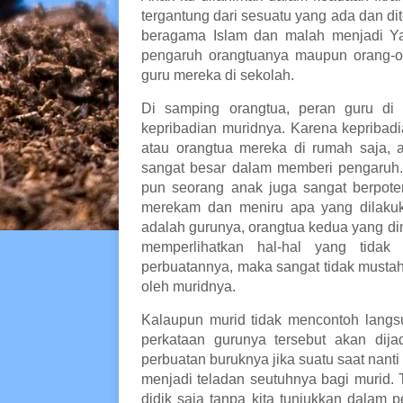
tergantung dari sesuatu yang ada dan dit
beragama Islam dan malah menjadi Yah
pengaruh orangtuanya maupun orang-ora
guru mereka di sekolah.
Di samping orangtua, peran guru di
kepribadian muridnya. Karena kepribadi
atau orangtua mereka di rumah saja, a
sangat besar dalam memberi pengaruh.
pun seorang anak juga sangat berpote
merekam dan meniru apa yang dilakuk
adalah gurunya, orangtua kedua yang dim
memperlihatkan hal-hal yang tidak
perbuatannya, maka sangat tidak mustahi
oleh muridnya.
Kalaupun murid tidak mencontoh langs
perkataan gurunya tersebut akan di
perbuatan buruknya jika suatu saat nanti
menjadi teladan seutuhnya bagi murid.
didik saja tanpa kita tunjukkan dalam p