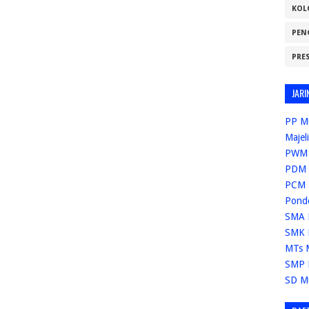
KOL
PEN
PRE
JARI
PP M
Majel
PWM 
PDM 
PCM 
Pond
SMA 
SMK 
MTs 
SMP 
SD M