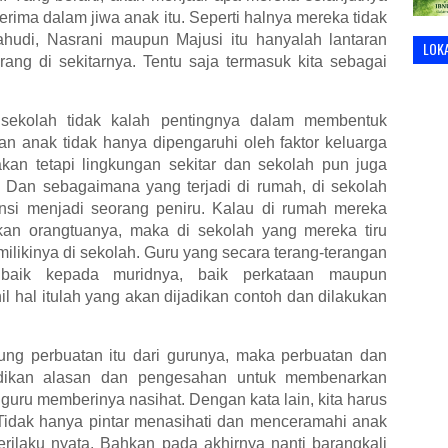
erima dalam jiwa anak itu. Seperti halnya mereka tidak
udi, Nasrani maupun Majusi itu hanyalah lantaran
LOK
ng di sekitarnya. Tentu saja termasuk kita sebagai
 sekolah tidak kalah pentingnya dalam membentuk
an anak tidak hanya dipengaruhi oleh faktor keluarga
kan tetapi lingkungan sekitar dan sekolah pun juga
 Dan sebagaimana yang terjadi di rumah, di sekolah
nsi menjadi seorang peniru. Kalau di rumah mereka
an orangtuanya, maka di sekolah yang mereka tiru
ilikinya di sekolah. Guru yang secara terang-terangan
 baik kepada muridnya, baik perkataan maupun
l hal itulah yang akan dijadikan contoh dan dilakukan
ung perbuatan itu dari gurunya, maka perbuatan dan
jadikan alasan dan pengesahan untuk membenarkan
 guru memberinya nasihat. Dengan kata lain, kita harus
 Tidak hanya pintar menasihati dan menceramahi anak
erilaku nyata. Bahkan pada akhirnya nanti barangkali