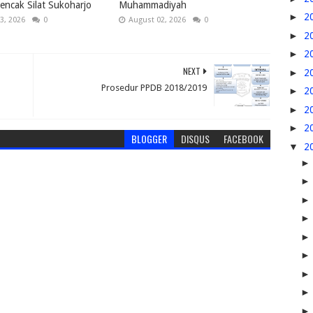
ncak Silat Sukoharjo
Muhammadiyah
►
2
3, 2026
0
August 02, 2026
0
►
2
►
2
NEXT
►
2
Prosedur PPDB 2018/2019
►
2
►
2
►
2
BLOGGER
DISQUS
FACEBOOK
▼
2