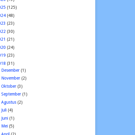
025
(125)
024
(48)
023
(23)
022
(30)
021
(21)
020
(24)
019
(23)
018
(31)
►
Desember
(1)
►
November
(2)
►
Oktober
(3)
►
September
(1)
►
Agustus
(2)
►
Juli
(4)
►
Juni
(1)
►
Mei
(5)
►
April
(2)