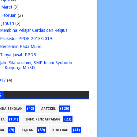
►
Maret
(3)
►
Februari
(2)
▼
Januari
(5)
Membina Pelajar Cerdas dan Relijius
Prosedur PPDB 2018/2019
Bercermin Pada Murid
Tanya Jawab PPDB
Jalin Silaturrahmi, SMP Imam Syuhodo
Kunjungi MI/SD
017
(4)
S
(42)
(126)
NDA SEKOLAH
ARTIKEL
(131)
(23)
ITA
INFO PENDAFTARAN
(9)
(89)
(41)
NAL
KAJIAN
KHUTBAH