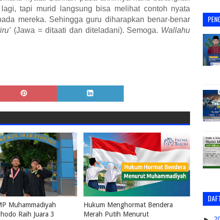
lagi, tapi murid langsung bisa melihat contoh nyata
PEN
 pada mereka. Sehingga guru diharapkan benar-benar
iru’
(Jawa = ditaati dan diteladani). Semoga.
Wallahu
DAFT
SMP Muhammadiyah
Hukum Menghormat Bendera
hodo Raih Juara 3
Merah Putih Menurut
►
2