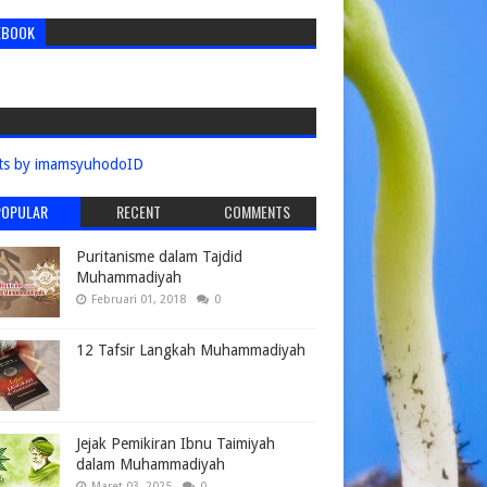
EBOOK
ts by imamsyuhodoID
POPULAR
RECENT
COMMENTS
Puritanisme dalam Tajdid
Muhammadiyah
Februari 01, 2018
0
12 Tafsir Langkah Muhammadiyah
Jejak Pemikiran Ibnu Taimiyah
dalam Muhammadiyah
Maret 03, 2025
0