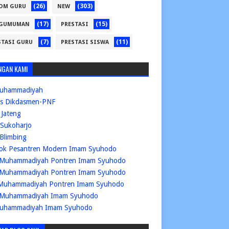
(26)
(303)
OM GURU
NEW
(17)
(15)
GUMUMAN
PRESTASI
(7)
(11)
STASI GURU
PRESTASI SISWA
NGAN KAMI
uhammadiyah
is Dikdasmen-PNF
Jateng
Sukoharjo
Blimbing
ok Pesantren Modern Imam Syuhodo
Muhammadiyah Pontren Imam Syuhodo
Muhammadiyah Pontren Imam Syuhodo
Muhammadiyah Pontren Imam Syuhodo
Muhammadiyah Imam Syuhodo
uhammadiyah Imam Syuhodo